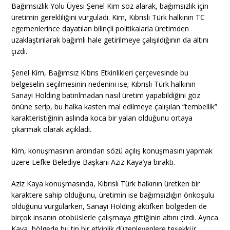
Bağımsızlık Yolu Üyesi Şenel Kim söz alarak, bağımsızlık için
üretimin gerekliliğini vurguladı. Kim, Kıbrıslı Türk halkının TC
egemenlerince dayatılan bilinçli politikalarla üretimden
uzaklaştırılarak bağımlı hale getirilmeye çalışıldığının da altını
çizdi.
Şenel Kim, Bağımsız Kıbrıs Etkinlikleri çerçevesinde bu
belgeselin seçilmesinin nedenini ise; Kıbrıslı Türk halkının
Sanayi Holding batırılmadan nasıl üretim yapabildiğini göz
önüne serip, bu halka kasten mal edilmeye çalışılan “tembellik”
karakteristiğinin aslında koca bir yalan olduğunu ortaya
çıkarmak olarak açıkladı.
Kim, konuşmasının ardından sözü açılış konuşmasını yapmak
üzere Lefke Belediye Başkanı Aziz Kaya’ya bıraktı.
Aziz Kaya konuşmasında, Kıbrıslı Türk halkının üretken bir
karaktere sahip olduğunu, üretimin ise bağımsızlığın önkoşulu
olduğunu vurgularken, Sanayi Holding aktifken bölgeden de
birçok insanın otobüslerle çalışmaya gittiğinin altını çizdi. Ayrıca
Kaya, bölgede bu tip bir etkinlik düzenleyenlere teşekkür