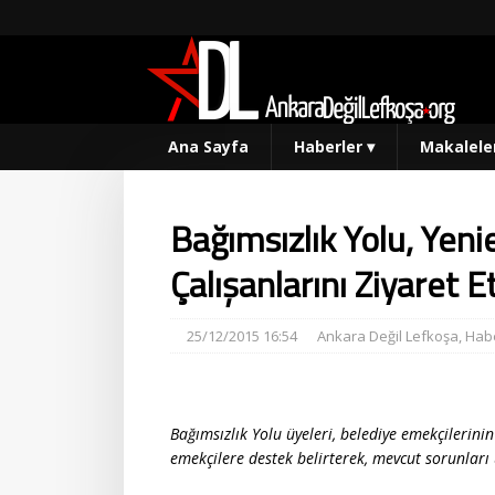
Ana Sayfa
Haberler
▾
Makalele
Bağımsızlık Yolu, Yen
Çalışanlarını Ziyaret Et
25/12/2015 16:54
Ankara Değil Lefkoşa
,
Habe
Bağımsızlık Yolu üyeleri, belediye emekçilerini
emekçilere destek belirterek, mevcut sorunları 