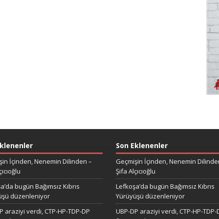
klenenler
Son Eklenenler
in İçinden, Nenemin Dilinden –
Geçmişin İçinden, Nenemin Dilinde
çıcıoğlu
Şifa Alçıcıoğlu
a’da bugün Bağımsız Kıbrıs
Lefkoşa’da bugün Bağımsız Kıbrıs
üşü düzenleniyor
Yürüyüşü düzenleniyor
 araziyi verdi, CTP-HP-TDP-DP
UBP-DP araziyi verdi, CTP-HP-TDP-