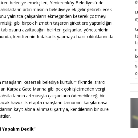
d
etiren belediye emekçileri, Yenierenköy Belediyesi’nde
hsilatların artırılmasının belediyeye ek gelir getirebilecek
U
unu yalnızca çalışanların ekmeğinden keserek çözmeyi
a
izliği gibi birçok hizmetin taşeron şirketlere yaptırıldığını,
G
 tablosunu azaltacağını belirten çalışanlar, yönetenlerin
t
unda, kendilerinin fedakarlık yapmaya hazır olduklarını da
t
m
k
S
o
maaşlarını kesersek belediye kurtulur” fikrinde ısrarcı
lan Karpaz Gate Marina gibi pek çok işletmeden vergi
hsilatlarının artmasıyla çalışanların ödenebileceği bir
rulacak havuz ilk etapta maaşların tamamını karşılamasa
rının kayıt altına alınması şartıyla, kendilerinin bir süre
tiler.
si Yapalım Dedik”