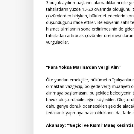
3 buçuk aydır maaşlarını alamadıklarını dile g
tahsilatların yüzde 15-20 civarında olduğunu, ta
çözümlerden biriyken, hükümet edenlerin sor
düşündüğünü ifade ettiler. Belediyenin sahil tem
hizmet alımlarının sona erdirilmesinin de gider
tahsilatları artıracak çözümler üretmesi durum
vurguladılar.
“Para Yoksa Marina’dan Vergi Alın”
Öte yandan emekçiler, hükümetin “çalışanların 
olmaktan vazgeçip, bölgede vergi muafiyeti o
alınmaya başlamasını, bu şekilde belediyenin ta
havuz oluşturulabileceğini söylediler. Oluştu
dahi, geriye dönük ödenecekleri şekilde alacakla
fedakarlık yapmaya hazır olduklarını da ifade et
Akansoy: “‘Geçici ve Kısmi’ Maaş Kesinti