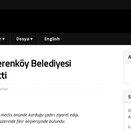
r
▾
Dosya
▾
English
ierenköy Belediyesi
ti
rler
S
G
n meclis önünde kurduğu çadırı ziyaret edip,
A
üzerinde fikir alışverişinde bulundu.
L