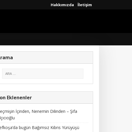
Hakkımızda
İletişim
Arama
on Eklenenler
eçmişin İçinden, Nenemin Dilinden – Şifa
lçıcıoğlu
efkoşa’da bugün Bağımsız Kıbrıs Yürüyüşü