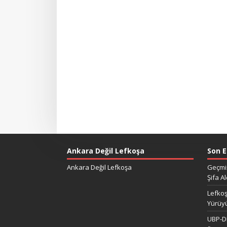
Ankara Değil Lefkoşa
Son E
Ankara Değil Lefkoşa
Geçmiş
Şifa Al
Lefkoş
Yürüy
UBP-DP