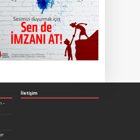
İletişim
n –
DP