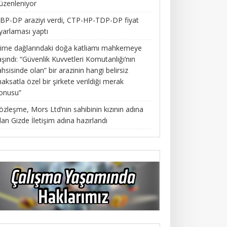
üzenleniyor
BP-DP araziyi verdi, CTP-HP-TDP-DP fiyat
yarlaması yaptı
irne dağlarındaki doğa katliamı mahkemeye
aşındı: “Güvenlik Kuvvetleri Komutanlığı’nın
ahsisinde olan” bir arazinin hangi belirsiz
aksatla özel bir şirkete verildiği merak
onusu”
özleşme, Mors Ltd’nin sahibinin kızının adına
lan Gizde İletişim adına hazırlandı