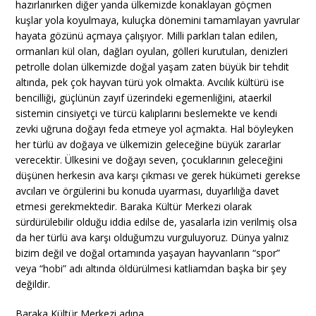
hazırlanırken diğer yanda ülkemizde konaklayan göçmen
kuşlar yola koyulmaya, kuluçka dönemini tamamlayan yavrular
hayata gözünü açmaya çalışıyor. Milli parkları talan edilen,
ormanları kül olan, dağları oyulan, gölleri kurutulan, denizleri
petrolle dolan ülkemizde doğal yaşam zaten büyük bir tehdit
altında, pek çok hayvan türü yok olmakta. Avcılık kültürü ise
bencilliği, güçlünün zayıf üzerindeki egemenliğini, ataerkil
sistemin cinsiyetçi ve türcü kalıplarını beslemekte ve kendi
zevki uğruna doğayı feda etmeye yol açmakta. Hal böyleyken
her türlü av doğaya ve ülkemizin geleceğine büyük zararlar
verecektir. Ülkesini ve doğayı seven, çocuklarının geleceğini
düşünen herkesin ava karşı çıkması ve gerek hükümeti gerekse
avcıları ve örgülerini bu konuda uyarması, duyarlılığa davet
etmesi gerekmektedir. Baraka Kültür Merkezi olarak
sürdürülebilir olduğu iddia edilse de, yasalarla izin verilmiş olsa
da her türlü ava karşı olduğumzu vurguluyoruz. Dünya yalnız
bizim değil ve doğal ortamında yaşayan hayvanların “spor”
veya “hobi” adı altında öldürülmesi katliamdan başka bir şey
değildir.
Baraka Kültür Merkezi adına