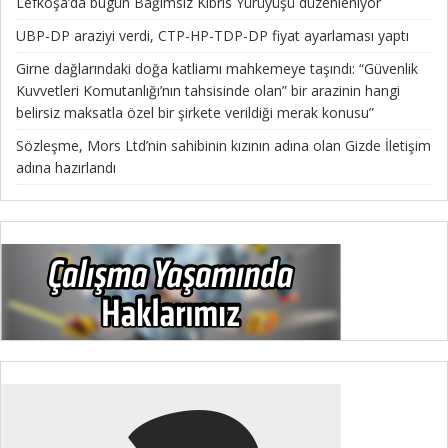
Lefkoşa’da bugün Bağımsız Kıbrıs Yürüyüşü düzenleniyor
UBP-DP araziyi verdi, CTP-HP-TDP-DP fiyat ayarlaması yaptı
Girne dağlarındaki doğa katliamı mahkemeye taşındı: “Güvenlik
Kuvvetleri Komutanlığı’nın tahsisinde olan” bir arazinin hangi
belirsiz maksatla özel bir şirkete verildiği merak konusu”
Sözleşme, Mors Ltd’nin sahibinin kızının adına olan Gizde İletişim
adına hazırlandı