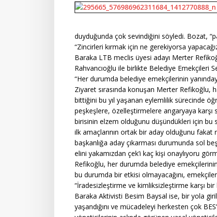
duyduğunda çok sevindiğini söyledi. Bozat, “pa
“Zincirleri kırmak için ne gerekiyorsa yapaca
Baraka LTB meclis üyesi adayı Merter Refikoğ
Rahvancıoğlu ile birlikte Belediye Emekçileri Se
“Her durumda belediye emekçilerinin yanınday
Ziyaret sırasında konuşan Merter Refikoğlu, ha
bittiğini bu yıl yaşanan eylemlilik sürecinde 
peşkeşlere, özelleştirmelere angaryaya karşı s
birisinin elzem olduğunu düşündükleri için bu s
ilk amaçlarının ortak bir aday olduğunu fakat
başkanlığa aday çıkarması durumunda sol beşe
elini yakamızdan çek’i kaç kişi onaylıyoru gör
Refikoğlu, her durumda belediye emekçilerinin 
bu durumda bir etkisi olmayacağını, emekçiler
“İradesizleştirme ve kimliksizleştirme karşı bi
Baraka Aktivisti Besim Baysal ise, bir yola girild
yaşandığını ve mücadeleyi herkesten çok BES’i