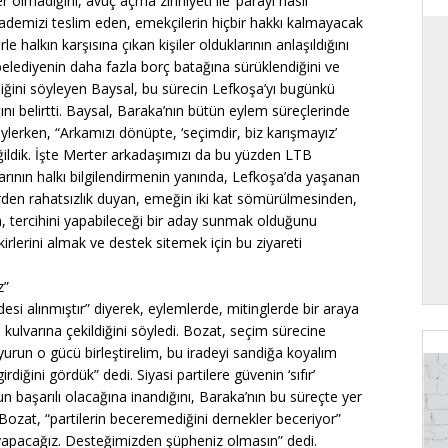
r olmadığını, avuç açma zihniyeti ile ‘parayı nasıl
irademizi teslim eden, emekçilerin hiçbir hakkı kalmayacak
le halkın karşısına çıkan kişiler olduklarının anlaşıldığını
 belediyenin daha fazla borç batağına sürüklendiğini ve
ğini söyleyen Baysal, bu sürecin Lefkoşa’yı bugünkü
nı belirtti. Baysal, Baraka’nın bütün eylem süreçlerinde
öylerken, “Arkamızı dönüpte, ‘seçimdir, biz karışmayız’
ğildik. İşte Merter arkadaşımızı da bu yüzden LTB
arının halkı bilgilendirmenin yanında, Lefkoşa’da yaşanan
lerden rahatsızlık duyan, emeğin iki kat sömürülmesinden,
, tercihini yapabileceği bir aday sunmak olduğunu
rlerini almak ve destek sitemek için bu ziyareti
z”
si alınmıştır” diyerek, eylemlerde, mitinglerde bir araya
 kulvarına çekildiğini söyledi. Bozat, seçim sürecine
buyurun o gücü birleştirelim, bu iradeyi sandiğa koyalım
rdiğini gördük” dedi. Siyasi partilere güvenin ‘sıfır’
 başarılı olacağına inandığını, Baraka’nın bu süreçte yer
Bozat, “partilerin beceremediğini dernekler beceriyor”
a yapacağız. Desteğimizden şüpheniz olmasın” dedi.