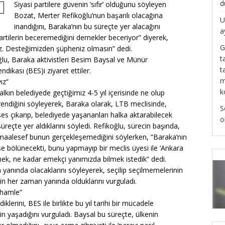
d
Siyasi partilere güvenin ‘sıfır’ olduğunu söyleyen
Bozat, Merter Refikoğlu’nun başarılı olacağına
U
inandığını, Baraka’nın bu süreçte yer alacağını
a
rtilerin beceremediğini dernekler beceriyor” diyerek,
G
ğız. Desteğimizden şüpheniz olmasın” dedi.
t
lu, Baraka aktivistleri Besim Baysal ve Münür
t
ndikası (BES)i ziyaret ettiler.
m
ız”
k
lkın belediyede geçtiğimiz 4-5 yıl içerisinde ne olup
öğrendiğini söyleyerek, Baraka olarak, LTB meclisinde,
S
es çıkarıp, belediyede yaşananları halka aktarabilecek
o
üreçte yer aldıklarını söyledi. Refikoğlu, sürecin başında,
 maalesef bunun gerçekleşemediğini söylerken, “Baraka’nın
 bölünecekti, bunu yapmayıp bir meclis üyesi ile ‘Ankara
mek, ne kadar emekçi yanımızda bilmek istedik” dedi.
yanında olacaklarını söyleyerek, seçilip seçilmemelerinin
in her zaman yanında olduklarını vurguladı.
r hamle”
iklerini, BES ile birlikte bu yıl tarihi bir mücadele
n yaşadığını vurguladı. Baysal bu süreçte, ülkenin