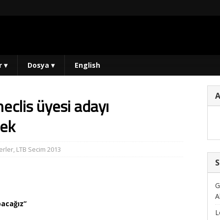
r
▾
Dosya
▾
English
clis üyesi adayı
tek
rler
,
LTB Secim 2013
S
G
A
pacağız”
L