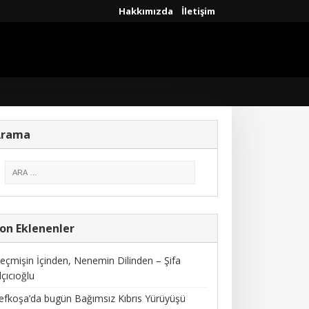
Hakkımızda
İletişim
Arama
on Eklenenler
eçmişin İçinden, Nenemin Dilinden – Şifa
lçıcıoğlu
efkoşa’da bugün Bağımsız Kıbrıs Yürüyüşü