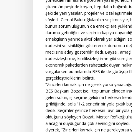
yöneticilerinin aslında görünen yasal yöneticile
çıkarırız’ın peşinde koşan, hep daha bağımlı, 
şekilde yeni yasalar, projeler ve özelleştirmeler
söyledi. Cemal Bulutoğluları’nın seçilmesiyle,
bunun sorumluluğunun da emekçilere yüklendi
duruma getirdiğini ve seçimin kapıya dayandığı
emekçilerin yanında aktif olarak yer aldığını s
iradesini ve sinikliğini gösterecek durumda de
meclisine aday gösterdik” dedi. Baysal, amaçl
iradesizleştirme, kimliksizleştirme gibi süreç
ekonomik paketlerden rahatsızlık duyan halkın
vurgularken bu anlamda BES ile de görüşüp fiki
gerçekleştridiklerini belirtti.
“Zincirleri kırmak için ne gerekiyorsa yapacağı
BES Başkanı Bozat ise, “toplumun elinden irade
gelen solun, iş seçime gelidi mi herkesin kendi
girildiğinde, sola “1-2 senedir bir yola çıktık 
dedik. Seçimler gelince herkesin -ayrı bir yola gi
olduğunu söyleyen Bozat, Merter Refikoğlu’nun
alacağını duyduğunda çok sevindiğini söyledi. 
diyerek, “Zincirleri kırmak için ne gerekiyors