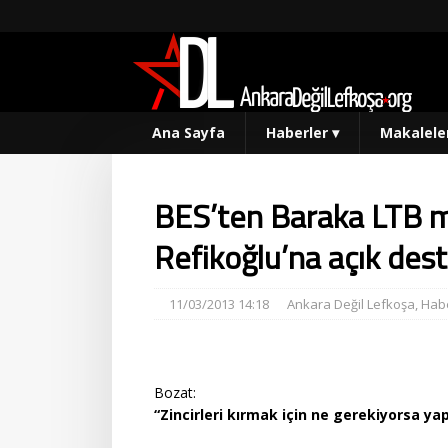
Ana Sayfa
Haberler
▾
Makalele
BES’ten Baraka LTB me
Refikoğlu’na açık des
11/03/2013 14:18
Ankara Değil Lefkoşa
,
Habe
Bozat:
“Zincirleri kırmak için ne gerekiyorsa ya