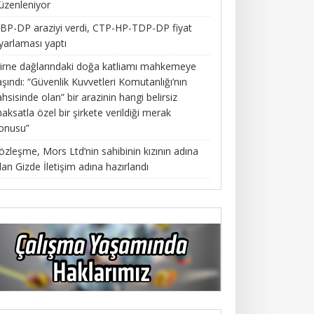
üzenleniyor
BP-DP araziyi verdi, CTP-HP-TDP-DP fiyat
yarlaması yaptı
irne dağlarındaki doğa katliamı mahkemeye
aşındı: “Güvenlik Kuvvetleri Komutanlığı’nın
ahsisinde olan” bir arazinin hangi belirsiz
aksatla özel bir şirkete verildiği merak
onusu”
özleşme, Mors Ltd’nin sahibinin kızının adına
lan Gizde İletişim adına hazırlandı