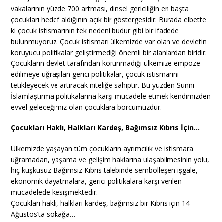
vakalarının yüzde 700 artması, dinsel gericiliğin en başta
çocukları hedef aldığının açık bir göstergesidir. Burada elbette
ki çocuk istismarının tek nedeni budur gibi bir ifadede
bulunmuyoruz. Çocuk istismarı ülkemizde var olan ve devletin
koruyucu politikalar geliştirmediği önemli bir alanlardan biridir.
Çocukların devlet tarafından korunmadığı ülkemize empoze
edilmeye uğraşılan gerici politikalar, çocuk istismarını
tetikleyecek ve artıracak niteliğe sahiptir. Bu yüzden Sunni
İslamlaştırma politikalarına karşı mücadele etmek kendimizden
evvel geleceğimiz olan çocuklara borcumuzdur.
Çocukları Haklı, Halkları Kardeş, Bağımsız Kıbrıs İçin…
Ülkemizde yaşayan tüm çocukların ayrımcılık ve istismara
uğramadan, yaşama ve gelişim haklarına ulaşabilmesinin yolu,
hiç kuşkusuz Bağımsız Kıbrıs talebinde sembolleşen işgale,
ekonomik dayatmalara, gerici politikalara karşı verilen
mücadelede kesişmektedir.
Çocukları haklı, halkları kardeş, bağımsız bir Kıbrıs için 14
Ağustos’ta sokağa…