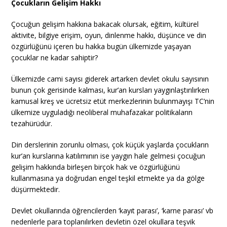
Çocukların Gelişim Hakkı
Çocuğun gelişim hakkına bakacak olursak, eğitim, kültürel
aktivite, bilgiye erişim, oyun, dinlenme hakkı, düşünce ve din
özgürlüğünü içeren bu hakka bugün ülkemizde yaşayan
çocuklar ne kadar sahiptir?
Ülkemizde cami sayısı giderek artarken devlet okulu sayısının
bunun çok gerisinde kalması, kur’an kursları yaygınlaştırılırken
kamusal kreş ve ücretsiz etüt merkezlerinin bulunmayışı TC’nin
ülkemize uyguladığı neoliberal muhafazakar politikaların
tezahürüdür.
Din derslerinin zorunlu olması, çok küçük yaşlarda çocukların
kur’an kurslarına katılımının ise yaygın hale gelmesi çocuğun
gelişim hakkında birleşen birçok hak ve özgürlüğünü
kullanmasına ya doğrudan engel teşkil etmekte ya da gölge
düşürmektedir.
Devlet okullarında öğrencilerden ‘kayıt parası’, ‘karne parası’ vb
nedenlerle para toplanılırken devletin özel okullara teşvik