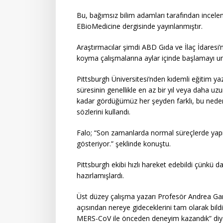
Bu, bağımsız bilim adamları tarafından incelen
EBioMedicine dergisinde yayınlanmıştır.
Araştırmacılar şimdi ABD Gıda ve İlaç İdaresi
koyma çalışmalarına aylar içinde başlamayı u
Pittsburgh Üniversitesi’nden kıdemli eğitim y
süresinin genellikle en az bir yıl veya daha uz
kadar gördüğümüz her şeyden farklı, bu nedenle
sözlerini kullandı.
Falo; “Son zamanlarda normal süreçlerde yapılan
gösteriyor.” şeklinde konuştu.
Pittsburgh ekibi hızlı hareket edebildi çünkü 
hazırlamışlardı.
Üst düzey çalışma yazarı Profesör Andrea Gam
açısından nereye gideceklerini tam olarak bil
MERS-CoV ile önceden deneyim kazandık” diyerek