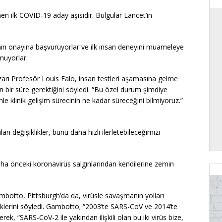
en ilk COVID-19 aday aşısıdır. Bulgular Lancet’in
’nin onayına başvuruyorlar ve ilk insan deneyini muameleye
muyorlar.
azarı Profesör Louis Falo, insan testleri aşamasına gelme
un bir süre gerektiğini söyledi. “Bu özel durum şimdiye
 klinik gelişim sürecinin ne kadar süreceğini bilmiyoruz.”
 değişiklikler, bunu daha hızlı ilerletebileceğimizi
daha önceki koronavirüs salgınlarından kendilerine zemin
botto, Pittsburgh’da da, virüsle savaşmanın yolları
diklerini söyledi. Gambotto; “2003’te SARS-CoV ve 2014’te
, “SARS-CoV-2 ile yakından ilişkili olan bu iki virüs bize,