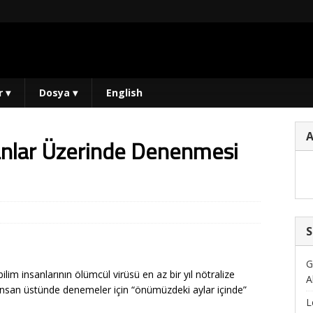
r
▾
Dosya
▾
English
sanlar Üzerinde Denenmesi
S
G
ilim insanlarının ölümcül virüsü en az bir yıl nötralize
A
ı, insan üstünde denemeler için “önümüzdeki aylar içinde”
L