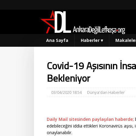
Ana Sayfa
Haberler
▾
Makalele
Covid-19 Aşısının İn
Bekleniyor
03/04/2020 18:54
Dünya'dan Haberler
Daily Mail sitesinden paylaşılan haberde;
b
edebileceğini iddia ettikleri Koronavirüs aşıs
onaylanabilir.