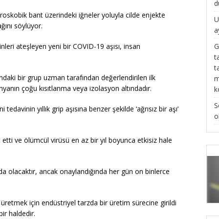
d
oskobik bant üzerindeki iğneler yoluyla cilde enjekte
U
ağını söylüyor.
a
G
inleri ateşleyen yeni bir COVID-19 aşısı, insan
t
t
ndaki bir grup uzman tarafından değerlendirilen ilk
m
yanın çoğu kısıtlanma veya izolasyon altındadır.
k
S
 tedavinin yıllık grip aşısına benzer şekilde ‘ağrısız bir aşı’
o
 etti ve ölümcül virüsü en az bir yıl boyunca etkisiz hale
da olacaktır, ancak onaylandığında her gün on binlerce
üretmek için endüstriyel tarzda bir üretim sürecine girildi
ir haldedir.