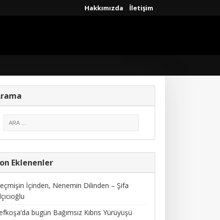
Hakkımızda
İletişim
Arama
on Eklenenler
eçmişin İçinden, Nenemin Dilinden – Şifa
lçıcıoğlu
efkoşa’da bugün Bağımsız Kıbrıs Yürüyüşü