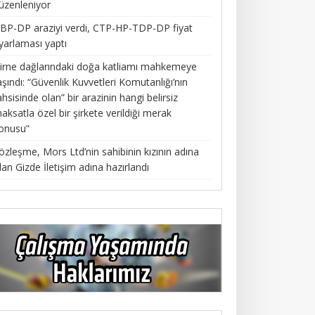
üzenleniyor
BP-DP araziyi verdi, CTP-HP-TDP-DP fiyat
yarlaması yaptı
irne dağlarındaki doğa katliamı mahkemeye
aşındı: “Güvenlik Kuvvetleri Komutanlığı’nın
ahsisinde olan” bir arazinin hangi belirsiz
aksatla özel bir şirkete verildiği merak
onusu”
özleşme, Mors Ltd’nin sahibinin kızının adına
lan Gizde İletişim adına hazırlandı