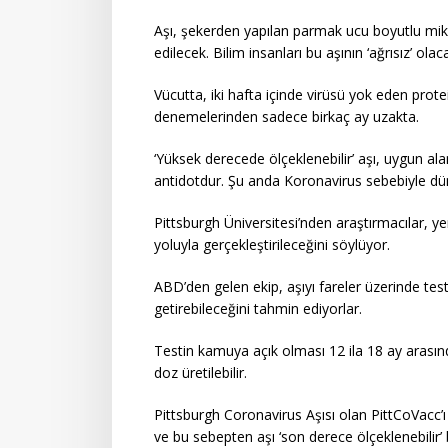
Aşı, şekerden yapılan parmak ucu boyutlu mikr
edilecek. Bilim insanları bu aşının ‘ağrısız’ olac
Vücutta, iki hafta içinde virüsü yok eden prote
denemelerinden sadece birkaç ay uzakta.
‘Yüksek derecede ölçeklenebilir’ aşı, uygun ala
antidotdur. Şu anda Koronavirus sebebiyle dün
Pittsburgh Üniversitesi’nden araştırmacılar, yeni
yoluyla gerçekleştirileceğini söylüyor.
ABD’den gelen ekip, aşıyı fareler üzerinde test
getirebileceğini tahmin ediyorlar.
Testin kamuya açık olması 12 ila 18 ay arasın
doz üretilebilir.
Pittsburgh Coronavirus Aşısı olan PittCoVacc’ı 
ve bu sebepten aşı ‘son derece ölçeklenebilir’ b