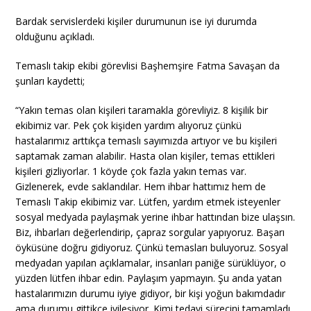
Bardak servislerdeki kişiler durumunun ise iyi durumda
olduğunu açıkladı.
Temaslı takip ekibi görevlisi Başhemşire Fatma Savaşan da
şunları kaydetti;
“Yakın temas olan kişileri taramakla görevliyiz. 8 kişilik bir
ekibimiz var. Pek çok kişiden yardım alıyoruz çünkü
hastalarımız arttıkça temaslı sayımızda artıyor ve bu kişileri
saptamak zaman alabilir. Hasta olan kişiler, temas ettikleri
kişileri gizliyorlar. 1 köyde çok fazla yakın temas var.
Gizlenerek, evde saklandılar. Hem ihbar hattımız hem de
Temaslı Takip ekibimiz var. Lütfen, yardım etmek isteyenler
sosyal medyada paylaşmak yerine ihbar hattından bize ulaşsın.
Biz, ihbarları değerlendirip, çapraz sorgular yapıyoruz. Başarı
öyküsüne doğru gidiyoruz. Çünkü temasları buluyoruz. Sosyal
medyadan yapılan açıklamalar, insanları paniğe sürüklüyor, o
yüzden lütfen ihbar edin. Paylaşım yapmayın. Şu anda yatan
hastalarımızın durumu iyiye gidiyor, bir kişi yoğun bakımdadır
ama durumu gittikçe iyileşiyor. Kimi tedavi sürecini tamamladı,