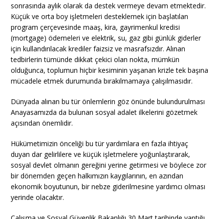
sonrasında aylık olarak da destek vermeye devam etmektedir.
Küçük ve orta boy işletmeleri desteklemek için başlatılan
program çerçevesinde maaş, kira, gayrimenkul kredisi
(mortgage) ödemeleri ve elektrik, su, gaz gibi günlük giderler
için kullandırılacak krediler faizsiz ve masrafsızdır. Alınan
tedbirlerin tümünde dikkat çekici olan nokta, mümkün
olduğunca, toplumun hiçbir kesiminin yaşanan krizle tek başına
mücadele etmek durumunda bırakılmamaya çalışılmasıdır.
Dünyada alınan bu tür önlemlerin göz önünde bulundurulması
Anayasamızda da bulunan sosyal adalet ilkelerini gözetmek
açısından önemlidir.
Hükümetimizin önceliği bu tür yardımlara en fazla ihtiyaç
duyan dar gelirlilere ve küçük işletmelere yoğunlaştırarak,
sosyal devlet olmanın gereğini yerine getirmesi ve böylece zor
bir dönemden geçen halkımızın kaygılarının, en azından
ekonomik boyutunun, bir nebze giderilmesine yardımcı olması
yerinde olacaktır.
Çalışma ve Sosyal Güvenlik Bakanlığı 30 Mart tarihinde yaptığı