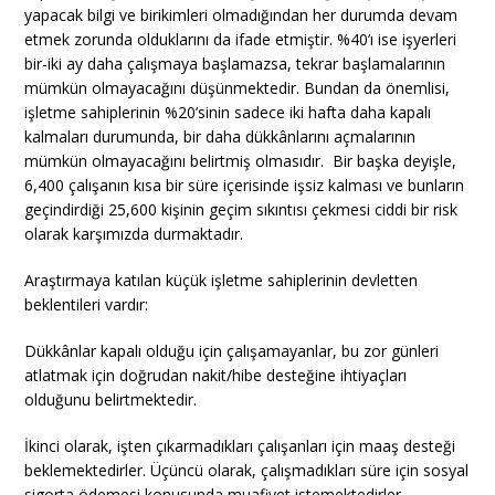
yapacak bilgi ve birikimleri olmadığından her durumda devam
etmek zorunda olduklarını da ifade etmiştir. %40’ı ise işyerleri
bir-iki ay daha çalışmaya başlamazsa, tekrar başlamalarının
mümkün olmayacağını düşünmektedir. Bundan da önemlisi,
işletme sahiplerinin %20’sinin sadece iki hafta daha kapalı
kalmaları durumunda, bir daha dükkânlarını açmalarının
mümkün olmayacağını belirtmiş olmasıdır. Bir başka deyişle,
6,400 çalışanın kısa bir süre içerisinde işsiz kalması ve bunların
geçindirdiği 25,600 kişinin geçim sıkıntısı çekmesi ciddi bir risk
olarak karşımızda durmaktadır.
Araştırmaya katılan küçük işletme sahiplerinin devletten
beklentileri vardır:
Dükkânlar kapalı olduğu için çalışamayanlar, bu zor günleri
atlatmak için doğrudan nakit/hibe desteğine ihtiyaçları
olduğunu belirtmektedir.
İkinci olarak, işten çıkarmadıkları çalışanları için maaş desteği
beklemektedirler. Üçüncü olarak, çalışmadıkları süre için sosyal
sigorta ödemesi konusunda muafiyet istemektedirler.