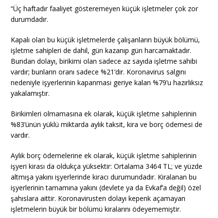
“Üç haftadır faaliyet gösteremeyen küçük işletmeler çok zor
durumdadır.
Kapalı olan bu küçük işletmelerde çalışanların büyük bölümü,
işletme sahipleri de dahil, gün kazanıp gün harcamaktadır.
Bundan dolayı, birikimi olan sadece az sayıda işletme sahibi
vardır; bunların oranı sadece %21’dir. Koronavirus salgını
nedeniyle işyerlerinin kapanması geriye kalan %79’u hazırlıksız
yakalamıştır.
Birikimleri olmamasına ek olarak, küçük işletme sahiplerinin
%83’ünün yüklü miktarda aylık taksit, kira ve borç ödemesi de
vardır.
Aylık borç ödemelerine ek olarak, küçük işletme sahiplerinin
işyeri kirası da oldukça yüksektir: Ortalama 3464 TL; ve yüzde
altmışa yakını işyerlerinde kiracı durumundadır. Kiralanan bu
işyerlerinin tamamına yakını (devlete ya da Evkaf’a değil) özel
şahıslara aittir. Koronavirusten dolayı kepenk açamayan
işletmelerin büyük bir bölümü kiralarını ödeyememiştir.