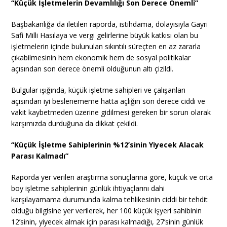
“Küçük İşletmelerin Devamlılığı Son Derece Önemli”
Başbakanlığa da iletilen raporda, istihdama, dolayısıyla Gayri
Safi Milli Hasılaya ve vergi gelirlerine büyük katkısı olan bu
işletmelerin içinde bulunulan sıkıntılı süreçten en az zararla
çıkabilmesinin hem ekonomik hem de sosyal politikalar
açısından son derece önemli olduğunun altı çizildi.
Bulgular ışığında, küçük işletme sahipleri ve çalışanları
açısından iyi beslenememe hatta açlığın son derece ciddi ve
vakit kaybetmeden üzerine gidilmesi gereken bir sorun olarak
karşımızda durduğuna da dikkat çekildi.
“Küçük İşletme Sahiplerinin %12’sinin Yiyecek Alacak
Parası Kalmadı”
Raporda yer verilen araştırma sonuçlarına göre, küçük ve orta
boy işletme sahiplerinin günlük ihtiyaçlarını dahi
karşılayamama durumunda kalma tehlikesinin ciddi bir tehdit
olduğu bilgisine yer verilerek, her 100 küçük işyeri sahibinin
12’sinin, yiyecek almak için parası kalmadığı, 27’sinin günlük