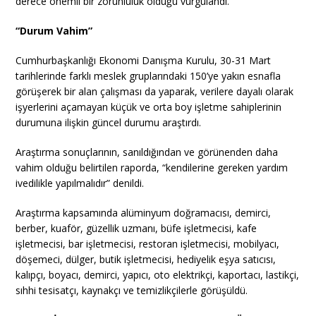
derece önemli bir zorunluluk olduğu vurgulandı.
“Durum Vahim”
Cumhurbaşkanlığı Ekonomi Danışma Kurulu, 30-31 Mart
tarihlerinde farklı meslek gruplarındaki 150’ye yakın esnafla
görüşerek bir alan çalışması da yaparak, verilere dayalı olarak
işyerlerini açamayan küçük ve orta boy işletme sahiplerinin
durumuna ilişkin güncel durumu araştırdı.
Araştırma sonuçlarının, sanıldığından ve görünenden daha
vahim olduğu belirtilen raporda, “kendilerine gereken yardım
ivedilikle yapılmalıdır” denildi.
Araştırma kapsamında alüminyum doğramacısı, demirci,
berber, kuaför, güzellik uzmanı, büfe işletmecisi, kafe
işletmecisi, bar işletmecisi, restoran işletmecisi, mobilyacı,
döşemeci, dülger, butik işletmecisi, hediyelik eşya satıcısı,
kalıpçı, boyacı, demirci, yapıcı, oto elektrikçi, kaportacı, lastikçi,
sıhhi tesisatçı, kaynakçı ve temizlikçilerle görüşüldü.