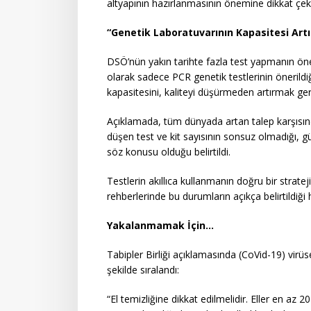
altyapının hazırlanmasının önemine dikkat çeki
“Genetik Laboratuvarının Kapasitesi Artırı
DSÖ’nün yakın tarihte fazla test yapmanın öne
olarak sadece PCR genetik testlerinin önerildi
kapasitesini, kaliteyi düşürmeden artırmak ger
Açıklamada, tüm dünyada artan talep karşısında 
düşen test ve kit sayısının sonsuz olmadığı, gün
söz konusu olduğu belirtildi.
Testlerin akıllıca kullanmanın doğru bir stra
rehberlerinde bu durumların açıkça belirtildiği ha
Yakalanmamak İçin…
Tabipler Birliği açıklamasında (CoVid-19) vir
şekilde sıralandı:
“El temizliğine dikkat edilmelidir. Eller en a