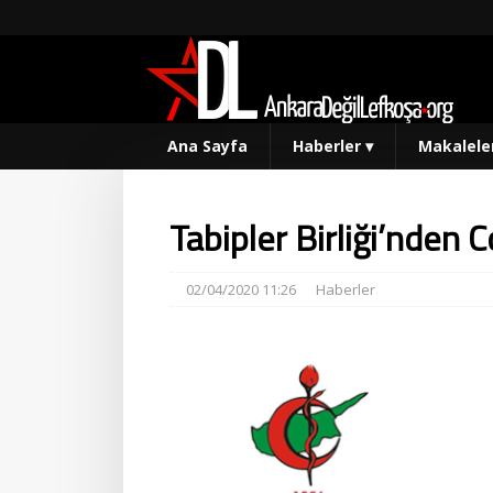
Ana Sayfa
Haberler
▾
Makalele
Tabipler Birliği’nden 
02/04/2020 11:26
Haberler