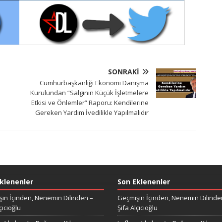
SONRAKI
Cumhurbaşkanlığı Ekonomi Danışma
Kurulundan “Salgının Küçük İşletmelere
Etkisi ve Önlemler” Raporu: Kendilerine
Gereken Yardım İvedilikle Yapılmalıdır
klenenler
Son Eklenenler
in İçinden, Nenemin Dilinden –
Geçmişin İçinden, Nenemin Dilinde
çıcıoğlu
Şifa Alçıcıoğlu