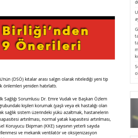
d
U
a
G
t
t
m
k
S
o
ü’nün (DSÖ) kıtalar arası salgın olarak nitelediği yeni tip
önlemleri yeniden hatırlattı.
Halk Sağlığı Sorumlusu Dr. Emre Vudalı ve Başkan Özlem
rubundaki kişileri korumak (yaşlı veya ek hastalığı olan
tarak sağlık sistem üzerindeki yükü azaltmak, hastanelerin
kapasitesi artırılması, normal yatak kapasitesi artırılması,
sel Koruyucu Ekipman (KKE) sayısının yeterli sayıda
ncellenmesi ve mekanik ventilatör ve oksijenizasyon