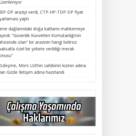
üzenleniyor
BP-DP araziyi verdi, CTP-HP-TDP-DP fiyat
yarlaması yaptı
irne dağlarındaki doğa katliamı mahkemeye
aşındı: “Güvenlik Kuvvetleri Komutanlığı’nın
ahsisinde olan” bir arazinin hangi belirsiz
aksatla özel bir şirkete verildiği merak
onusu”
özleşme, Mors Ltd’nin sahibinin kızının adına
lan Gizde İletişim adına hazırlandı