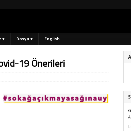
r
▾
Dosya
▾
English
Covid-19 Önerileri
S
G
A
L