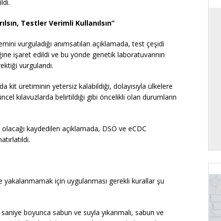
ldi.
lsın, Testler Verimli Kullanılsın”
mini vurguladığı anımsatılan açıklamada, test çeşidi
ğine işaret edildi ve bu yönde genetik laboratuvarının
ektiği vurgulandı.
kit üretiminin yetersiz kalabildiği, dolayısıyla ülkelere
cel kılavuzlarda belirtildiği gibi öncelikli olan durumların
teji olacağı kaydedilen açıklamada, DSÖ ve eCDC
tırlatıldı.
üse yakalanmamak için uygulanması gerekli kurallar şu
z 20 saniye boyunca sabun ve suyla yıkanmalı, sabun ve