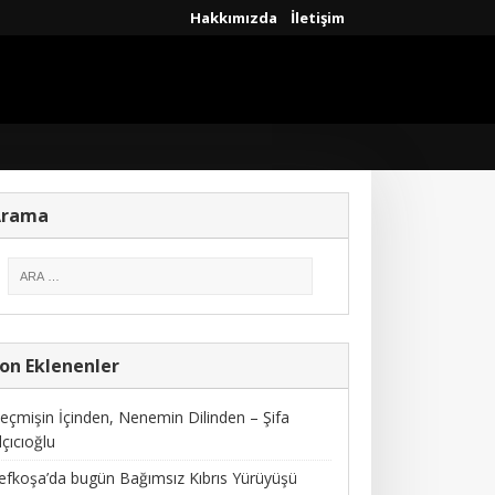
Hakkımızda
İletişim
Arama
on Eklenenler
eçmişin İçinden, Nenemin Dilinden – Şifa
lçıcıoğlu
efkoşa’da bugün Bağımsız Kıbrıs Yürüyüşü