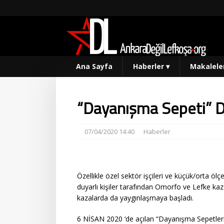
Ana Sayfa
Haberler
▾
Makalele
“Dayanışma Sepeti” Di
07/04/2020 14:40
Haberler
Özellikle özel sektör işçileri ve küçük/orta öl
duyarlı kişiler tarafından Omorfo ve Lefke ka
kazalarda da yaygınlaşmaya başladı.
6 NİSAN 2020 ‘de açılan “Dayanışma Sepetleri