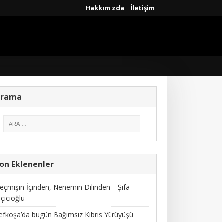
Hakkımızda
İletişim
Arama
on Eklenenler
eçmişin İçinden, Nenemin Dilinden – Şifa
lçıcıoğlu
efkoşa’da bugün Bağımsız Kıbrıs Yürüyüşü