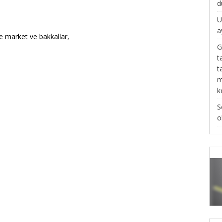
d
U
a
 market ve bakkallar,
G
t
t
m
k
S
o