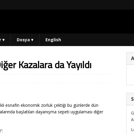
r
▾
Dosya
▾
English
ğer Kazalara da Yayıldı
S
çekli esnafın ekonomik zorluk çektiği bu günlerde dün
zalarında başlatılan dayanışma sepeti uygulaması diğer
G
A
L
”: