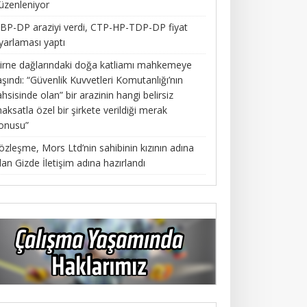
üzenleniyor
BP-DP araziyi verdi, CTP-HP-TDP-DP fiyat
yarlaması yaptı
irne dağlarındaki doğa katliamı mahkemeye
aşındı: “Güvenlik Kuvvetleri Komutanlığı’nın
ahsisinde olan” bir arazinin hangi belirsiz
aksatla özel bir şirkete verildiği merak
onusu”
özleşme, Mors Ltd’nin sahibinin kızının adına
lan Gizde İletişim adına hazırlandı