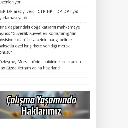
üzenleniyor
BP-DP araziyi verdi, CTP-HP-TDP-DP fiyat
yarlaması yaptı
irne dağlarındaki doğa katliamı mahkemeye
aşındı: “Güvenlik Kuvvetleri Komutanlığı’nın
ahsisinde olan” bir arazinin hangi belirsiz
aksatla özel bir şirkete verildiği merak
onusu”
özleşme, Mors Ltd’nin sahibinin kızının adına
lan Gizde İletişim adına hazırlandı