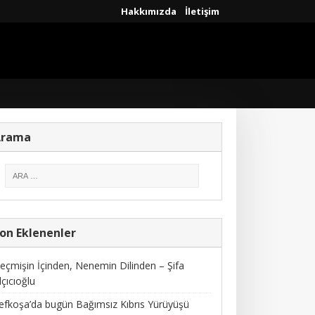
Hakkımızda
İletişim
Arama
on Eklenenler
eçmişin İçinden, Nenemin Dilinden – Şifa
lçıcıoğlu
efkoşa’da bugün Bağımsız Kıbrıs Yürüyüşü