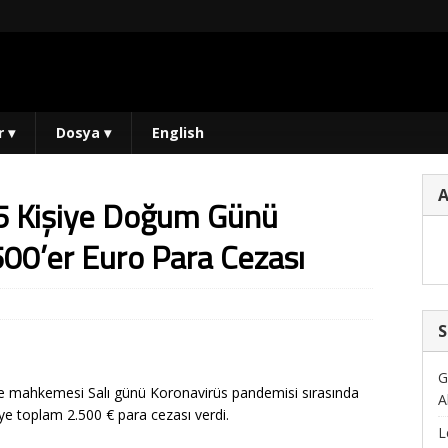
r
▾
Dosya
▾
English
 5 Kişiye Doğum Günü
00’er Euro Para Cezası
S
G
ge mahkemesi Salı günü Koronavirüs pandemisi sırasında
A
iye toplam 2.500 € para cezası verdi.
L