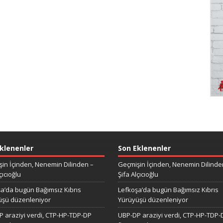
klenenler
Son Eklenenler
in İçinden, Nenemin Dilinden –
Geçmişin İçinden, Nenemin Dilinde
çıcıoğlu
Şifa Alçıcıoğlu
a’da bugün Bağımsız Kıbrıs
Lefkoşa’da bugün Bağımsız Kıbrıs
üşü düzenleniyor
Yürüyüşü düzenleniyor
 araziyi verdi, CTP-HP-TDP-DP
UBP-DP araziyi verdi, CTP-HP-TDP-