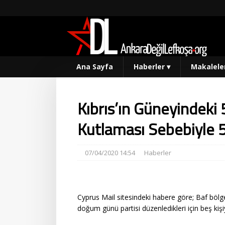
Ana Sayfa
Haberler
▾
Makalele
Kıbrıs’ın Güneyindeki
Kutlaması Sebebiyle 5
07/04/2020 14:54
Haberler
Cyprus Mail sitesindeki habere göre; Baf böl
doğum günü partisi düzenledikleri için beş kiş