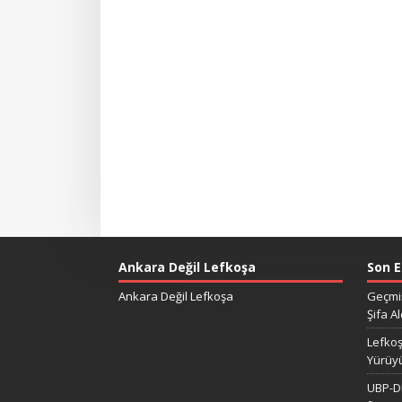
Ankara Değil Lefkoşa
Son E
Ankara Değil Lefkoşa
Geçmiş
Şifa Al
Lefkoş
Yürüy
UBP-DP