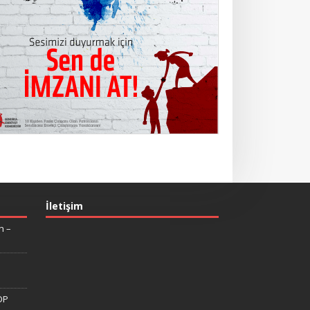
İletişim
n –
DP