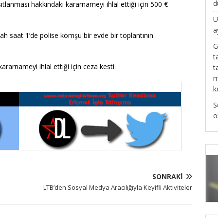
d
ısıtlanması hakkındaki kararnameyi ihlal ettiği için 500 €
U
a
h saat 1’de polise komşu bir evde bir toplantının
G
t
ararnameyi ihlal ettiği için ceza kesti.
t
m
k
S
o
SONRAKI
LTB’den Sosyal Medya Aracılığıyla Keyifli Aktiviteler