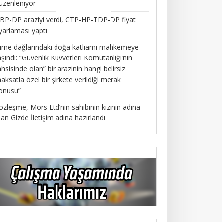
üzenleniyor
BP-DP araziyi verdi, CTP-HP-TDP-DP fiyat
yarlaması yaptı
irne dağlarındaki doğa katliamı mahkemeye
aşındı: “Güvenlik Kuvvetleri Komutanlığı’nın
ahsisinde olan” bir arazinin hangi belirsiz
aksatla özel bir şirkete verildiği merak
onusu”
özleşme, Mors Ltd’nin sahibinin kızının adına
lan Gizde İletişim adına hazırlandı