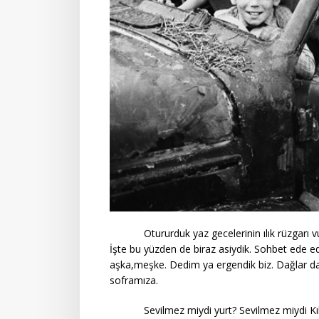
Otururduk yaz gecelerinin ılık rüzgarı vuru
İşte bu yüzden de biraz asiydik. Sohbet ede ed
aşka,meşke. Dedim ya ergendik biz. Dağlar da, y
soframıza.
Sevilmez miydi yurt? Sevilmez miydi Kıbrıs’