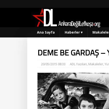
Ana Sayfa
Haberler
▾
Makalele
DEME BE GARDAŞ – 
20/05/2015 08:33
ADL Yazıları
,
Makaleler
,
Yu