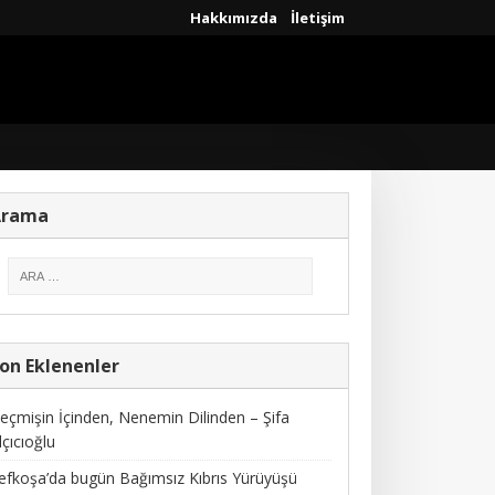
Hakkımızda
İletişim
Arama
on Eklenenler
eçmişin İçinden, Nenemin Dilinden – Şifa
lçıcıoğlu
efkoşa’da bugün Bağımsız Kıbrıs Yürüyüşü