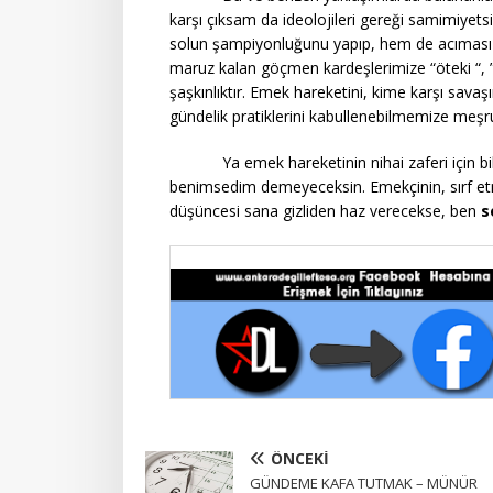
karşı çıksam da ideolojileri gereği samimiyets
solun şampiyonluğunu yapıp, hem de acımasız 
maruz kalan göçmen kardeşlerimize “öteki “, ”
şaşkınlıktır. Emek hareketini, kime karşı sava
gündelik pratiklerini kabullenebilmemize meş
Ya emek hareketinin nihai zaferi için bilinc
benimsedim demeyeceksin. Emekçinin, sırf etni
düşüncesi sana gizliden haz verecekse, ben
s
ÖNCEKI
GÜNDEME KAFA TUTMAK – MÜNÜR