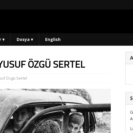
r
▾
Dosya
▾
English
YUSUF ÖZGÜ SERTEL
suf Özgü Sertel
S
G
A
L