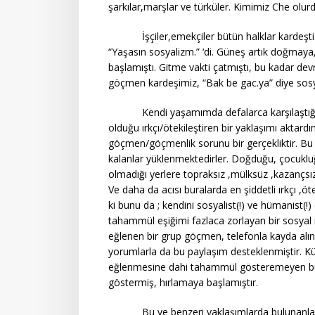
şarkılar,marşlar ve türküler. Kimimiz Che olu
İşçiler,emekçiler bütün halklar kardeşti.
“Yaşasın sosyalizm.” ‘di. Güneş artık doğmaya
başlamıştı. Gitme vakti çatmıştı, bu kadar de
göçmen kardeşimiz, “Bak be gac.ya” diye sosyali
Kendi yaşamımda defalarca karşılaştığım, n
olduğu ırkçı/ötekileştiren bir yaklaşımı aktar
göçmen/göçmenlik sorunu bir gerçekliktir. B
kalanlar yüklenmektedirler. Doğduğu, çocukluğun
olmadığı yerlere topraksız ,mülksüz ,kazançsız
Ve daha da acısı buralarda en şiddetli ırkçı ,öte
ki bunu da ; kendini sosyalist(!) ve hümanist(
tahammül eşiğimi fazlaca zorlayan bir sosyal
eğlenen bir grup göçmen, telefonla kayda alınm
yorumlarla da bu paylaşım desteklenmiştir. K
eğlenmesine dahi tahammül gösteremeyen bu ya
göstermiş, hırlamaya başlamıştır.
Bu ve benzeri yaklaşımlarda bulunanlar derse