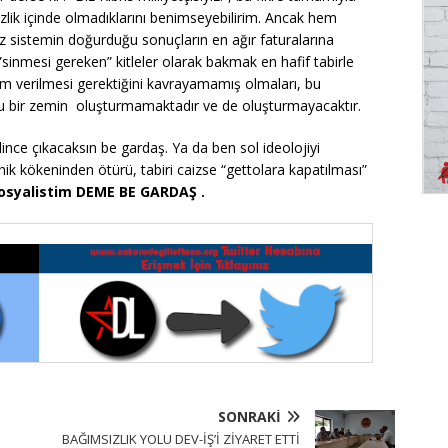
izlik içinde olmadıklarını benimseyebilirim. Ancak hem
sistemin doğurduğu sonuçların en ağır faturalarına
sinmesi gereken” kitleler olarak bakmak en hafif tabirle
şım verilmesi gerektiğini kavrayamamış olmaları, bu
ru bir zemin oluşturmamaktadır ve de oluşturmayacaktır.
e çıkacaksın be gardaş. Ya da ben sol ideolojiyi
k kökeninden ötürü, tabiri caizse “gettolara kapatılması”
osyalistim DEME BE GARDAŞ .
SONRAKI
BAĞIMSIZLIK YOLU DEV-İŞ’İ ZİYARET ETTİ