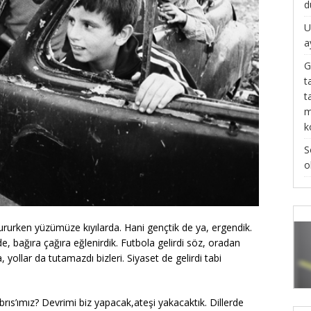
d
U
a
G
t
t
m
k
S
o
rken yüzümüze kıyılarda. Hani gençtik de ya, ergendik.
e, bağıra çağıra eğlenirdik. Futbola gelirdi söz, oradan
ollar da tutamazdı bizleri. Siyaset de gelirdi tabi
ımız? Devrimi biz yapacak,ateşi yakacaktık. Dillerde