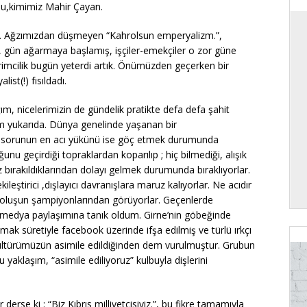
rdu,kimimiz Mahir Çayan.
 Ağzımızdan düşmeyen “Kahrolsun emperyalizm.”,
, gün ağarmaya başlamış, işçiler-emekçiler o zor güne
vrimcilik bugün yeterdi artık. Önümüzden geçerken bir
st(!) fısıldadı.
icelerimizin de gündelik pratikte defa defa şahit
dım yukarıda. Dünya genelinde yaşanan bir
u sorunun en acı yükünü ise göç etmek durumunda
u geçirdiği topraklardan koparılıp ; hiç bilmediği, alışık
 bırakıldıklarından dolayı gelmek durumunda bıraklıyorlar.
kileştirici ,dışlayıcı davranışlara maruz kalıyorlar. Ne acıdır
!) oluşun şampiyonlarından görüyorlar. Geçenlerde
 medya paylaşımına tanık oldum. Girne’nin göbeğinde
ak süretiyle facebook üzerinde ifşa edilmiş ve türlü ırkçı
ültürümüzün asimile edildiğinden dem vurulmuştur. Grubun
klaşım, “asimile ediliyoruz” kulbuyla dişlerini
 ki : “Biz Kıbrıs milliyetçisiyiz.”, bu fikre tamamıyla