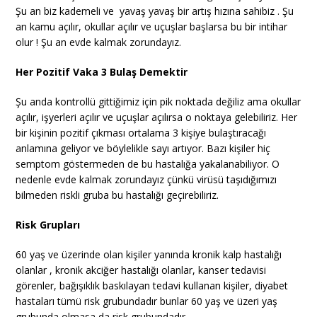
Şu an biz kademeli ve yavaş yavaş bir artış hızına sahibiz . Şu
an kamu açılır, okullar açılır ve uçuşlar başlarsa bu bir intihar
olur ! Şu an evde kalmak zorundayız.
Her Pozitif Vaka 3 Bulaş Demektir
Şu anda kontrollü gittiğimiz için pik noktada değiliz ama okullar
açılır, işyerleri açılır ve uçuşlar açılırsa o noktaya gelebiliriz. Her
bir kişinin pozitif çıkması ortalama 3 kişiye bulaştıracağı
anlamına geliyor ve böylelikle sayı artıyor. Bazı kişiler hiç
semptom göstermeden de bu hastalığa yakalanabiliyor. O
nedenle evde kalmak zorundayız çünkü virüsü taşıdığımızı
bilmeden riskli gruba bu hastalığı geçirebiliriz.
Risk Grupları
60 yaş ve üzerinde olan kişiler yanında kronik kalp hastalığı
olanlar , kronik akciğer hastalığı olanlar, kanser tedavisi
görenler, bağışıklık baskılayan tedavi kullanan kişiler, diyabet
hastaları tümü risk grubundadır bunlar 60 yaş ve üzeri yaş
grubunda olmasa da risk grubundadır.