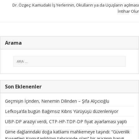
Dr. Özgeç: Kamudaki İş Yerlerinin, Okulların ya da Uçuşların açılması
İntihar Olur
Arama
Son Eklenenler
Geçmişin İçinden, Nenemin Dilinden – Şifa Alçıcıoğlu
Lefkoşa’da bugün Bağımsız Kıbrıs Yürüyüşü düzenleniyor
UBP-DP araziyi verdi, CTP-HP-TDP-DP fiyat ayarlaması yaptı
Girne dağlarındaki doğa katliamı mahkemeye taşındı: “Güvenlik
Kuvvetleri Komutanlığı’nın tahsisinde olan” bir arazinin hangi