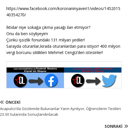
https://www.facebook.com/koronaninyaveri1/videos/1452015
40354270/
İktidar niye sokağa çıkma yasağı ilan etmiyor?
Onu da ben söyliyeyim
Çünkü işsizlik fonundaki 131 milyarı yediler!
Sarayda oturanlar,kirada oturanlardan para istiyor! 400 milyon
vergi borcunu sildikleri Mehmet Cengiz’den istesinler!
ÖNCEKI
Acapulco’da Gözlemde Bulunanlar Yarın Ayrılıyor, Öğrencilerin Testleri
23.30 Sularında Sonuçlandırılacak
SONRAKI