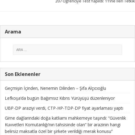
207 Öğrenciye Test Yapıldı: 11’ine İleri Tetkik
Arama
Son Eklenenler
Geçmişin İçinden, Nenemin Dilinden – Şifa Alçıcıoğlu
Lefkoşa’da bugün Bağımsız Kıbrıs Yürüyüşü düzenleniyor
UBP-DP araziyi verdi, CTP-HP-TDP-DP fiyat ayarlaması yaptı
Girne dağlarındaki doğa katliamı mahkemeye taşındı: “Güvenlik
Kuvvetleri Komutanlığı’nın tahsisinde olan” bir arazinin hangi
belirsiz maksatla özel bir şirkete verildiği merak konusu”