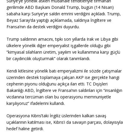
Suriye’ye yönelik askeri müdahale tehditleriyle tırmanan
gerilimde ABD Başkanı Donald Trump, bugün (14 Nisan)
sabaha karşı Suriye’ye saldırı emrini verdiğini açıkladı. Trump,
Beyaz Saray’da yaptığı açıklamada, saldırıya İngiltere ve
Fransa’nın da destek verdiğini duyurdu.
Trump saldırının amacını, tıpkı son yıllarda Irak ve Libya gibi
ülkelere yönelik diğer emperyalist işgallerde olduğu gibi
“kimyasal silahların üretim, yayılım ve kullanımına karşı güçlü
bir caydırıcılık oluşturmak” olarak tanımlandı.
Kendi kitlesine yönelik batı emperyalizmi ile sözde çatışmalar
üzerinden destek toplamaya çalışan AKP ise gerçekte hangi
cephenin piyonu olduğunu açıkça ilan etti. TC Dışişleri
Bakanlığı ABD, İngiltere ve Fransa’nın saldırıları için “insanlığın
vicdanına tercüman olan bu operasyonu memnuniyetle
karşılıyoruz” ifadelerini kullandı.
Operasyona Kıbrıs’taki İngiliz üslerinden kalkan savaş
uçaklarının katılması ise, Kıbrıs’ı da savaşın parçası, dolayısıyla
hedef haline getirdi.