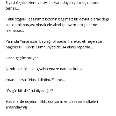
Siyasi özgürlüklere ve sivil haklara dayanıyormuş raporun
temeli…
Tabii özgür(!) basınımız kktc’nin bağımsız bir devlet olarak değil
bir toprak parçası olarak ele alındığını yazmamış her ne
hikmetse…
Yanında Yunanistan bayrağı olmadan hareket etmeyen tam
bağımsız(!) Kıbrıs Cumhuriyeti de 94 almış raporda…
Gene geçilmişiz yani…
Şimdi kktc ölse ve gıyabi cenaze namazı kılınsa…
İmam sorsa: “Nasıl bilirdiniz?” diye…
“Özgür bilirdik” mi diyeceğiz?
Haberlerde duydum; kktc dünyanın en pezevenk ülkeleri
arasındaymış…