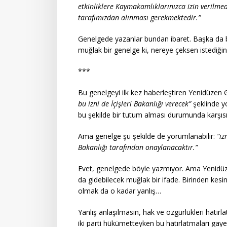
etkinliklere Kaymakamlıklarınızca izin verilmed
tarafımızdan alınması gerekmektedir.”
Genelgede yazanlar bundan ibaret. Başka da bi
muğlak bir genelge ki, nereye çeksen istediğin 
***
Bu genelgeyi ilk kez haberleştiren Yenidüzen 
bu izni de İçişleri Bakanlığı verecek”
şeklinde y
bu şekilde bir tutum alması durumunda karşısı
Ama genelge şu şekilde de yorumlanabilir:
“iz
Bakanlığı tarafından onaylanacaktır.”
Evet, genelgede böyle yazmıyor. Ama Yenidüz
da gidebilecek muğlak bir ifade. Birinden kes
olmak da o kadar yanlış…
Yanlış anlaşılmasın, hak ve özgürlükleri hat
iki parti hükümetteyken bu hatırlatmaları ga