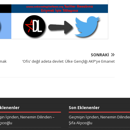
SONRAKI
tmak
‘Ofis’ değil adeta devlet: Ülke Gençliği AKP’ye Emanet
klenenler
Son Eklenenler
in İçinden, Nenemin Dilinden –
Geçmişin İçinden, Nenemin Dilinde
çıcıoğlu
Şifa Alçıcıoğlu