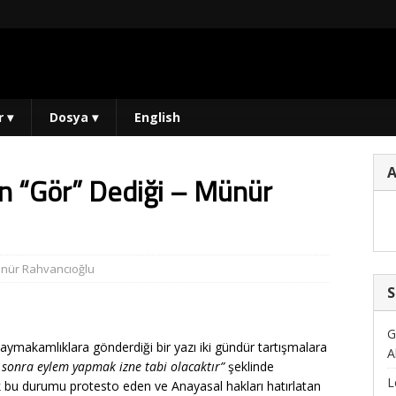
r
▾
Dosya
▾
English
ın “Gör” Dediği – Münür
nür Rahvancıoğlu
S
G
 Kaymakamlıklara gönderdiği bir yazı iki gündür tartışmalara
A
sonra eylem yapmak izne tabi olacaktır”
şeklinde
L
 bu durumu protesto eden ve Anayasal hakları hatırlatan