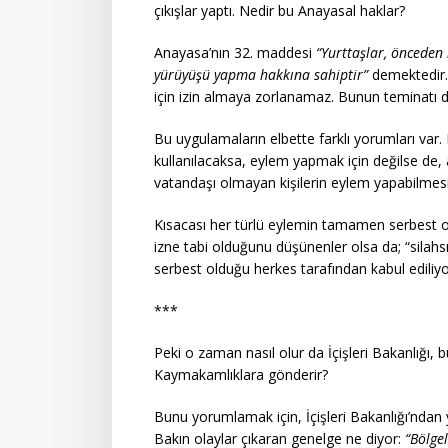
çıkışlar yaptı. Nedir bu Anayasal haklar?
Anayasa’nın 32. maddesi
“Yurttaşlar, önceden 
yürüyüşü yapma hakkına sahiptir”
demektedir. Y
için izin almaya zorlanamaz. Bunun teminatı d
Bu uygulamaların elbette farklı yorumları var
kullanılacaksa, eylem yapmak için değilse de, 
vatandaşı olmayan kişilerin eylem yapabilmesi 
Kısacası her türlü eylemin tamamen serbest o
izne tabi olduğunu düşünenler olsa da; “silahs
serbest olduğu herkes tarafından kabul ediliyo
***
Peki o zaman nasıl olur da İçişleri Bakanlığı,
Kaymakamlıklara gönderir?
Bunu yorumlamak için, İçişleri Bakanlığı’ndan
Bakın olaylar çıkaran genelge ne diyor:
“Bölge