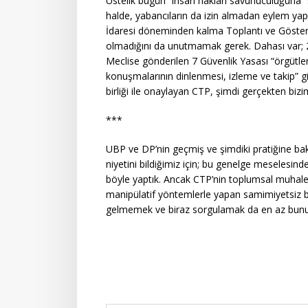
Üstelik bugün “insan hakları savunuculuğuna
halde, yabancıların da izin almadan eylem ya
İdaresi döneminden kalma Toplantı ve Gösteri Y
olmadığını da unutmamak gerek. Dahası var; 2
Meclise gönderilen 7 Güvenlik Yasası “örgütler
konuşmalarının dinlenmesi, izleme ve takip” gib
birliği ile onaylayan CTP, şimdi gerçekten b
***
UBP ve DP’nin geçmiş ve şimdiki pratiğine bak
niyetini bildiğimiz için; bu genelge meselesin
böyle yaptık. Ancak CTP’nin toplumsal muhalefe
manipülatif yöntemlerle yapan samimiyetsiz bi
gelmemek ve biraz sorgulamak da en az bunun