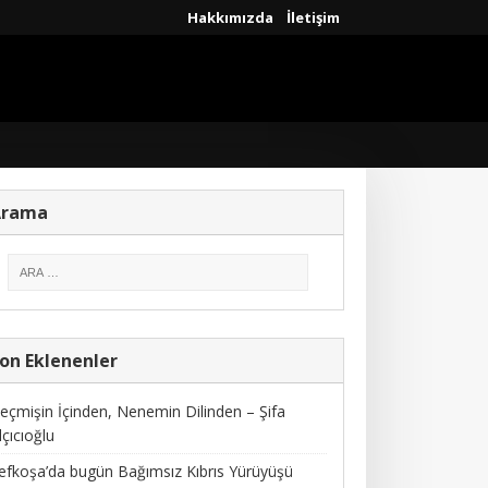
Hakkımızda
İletişim
Arama
on Eklenenler
eçmişin İçinden, Nenemin Dilinden – Şifa
lçıcıoğlu
efkoşa’da bugün Bağımsız Kıbrıs Yürüyüşü