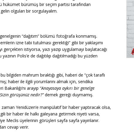
nü hükümet bürümüş bir seçim partisi tarafından
elin olguları bir sorgulayalım.
ğı genelgenin “dağıtım” bölümü fotoğrafa konmamış.
mlerin izne tabi tutulması gerektiği” gibi bir yaklaşımı
gerçekten istiyorsa, yazı yazıp uygulamayı başlatacağı
u yazının Polis’e de dağıtılıp dağıtılmadığı bu yüzden
 bilgiden mahrum bıraktığı gibi, haberi de “çok taraflı
ş; haber ile ilgili yorumlarını almak için, sendika
ri Bakanlığı’nı arayıp
“Anayasaya aykırı bir genelge
 Sizin görüşünüz nedir?”
demek gereği duymamış.
 zaman Yenidüzen’e manipülatif bir haber yaptıracak olsa,
ili bir haber ile halkı galeyana getirmek niyeti varsa,
 Meclis üyelerinin görüşleri sayfa sayfa yayınlanır.
an cevap verir.