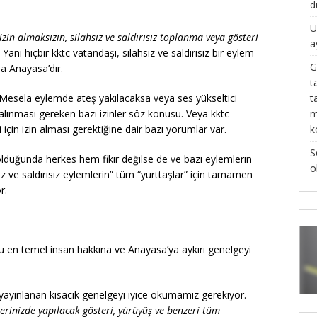
d
U
izin almaksızın, silahsız ve saldırısız toplanma veya gösteri
a
ani hiçbir kktc vatandaşı, silahsız ve saldırısız bir eylem
G
a Anayasa’dır.
t
t
. Mesela eylemde ateş yakılacaksa veya ses yükseltici
m
alınması gereken bazı izinler söz konusu. Veya kktc
k
için izin alması gerektiğine dair bazı yorumlar var.
S
lduğunda herkes hem fikir değilse de ve bazı eylemlerin
o
ız ve saldırısız eylemlerin” tüm “yurttaşlar” için tamamen
r.
 bu en temel insan hakkına ve Anayasa’ya aykırı genelgeyi
 yayınlanan kısacık genelgeyi iyice okumamız gerekiyor.
lerinizde yapılacak gösteri, yürüyüş ve benzeri tüm