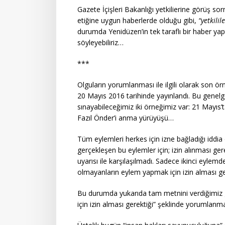
Gazete İçişleri Bakanlığı yetkilierine görüş s
etiğine uygun haberlerde olduğu gibi,
“yetkili
durumda Yenidüzen’in tek taraflı bir haber yap
söyleyebiliriz…
***
Olguların yorumlanması ile ilgili olarak son örn
20 Mayıs 2016 tarihinde yayınlandı. Bu genelge
sınayabileceğimiz iki örneğimiz var: 21 Mayıs
Fazıl Önder’i anma yürüyüşü…
Tüm eylemleri herkes için izne bağladığı iddi
gerçekleşen bu eylemler için; izin alınması ge
uyarısı ile karşılaşılmadı. Sadece ikinci eylem
olmayanların eylem yapmak için izin alması ge
Bu durumda yukarıda tam metnini verdiğimiz g
için izin alması gerektiği” şeklinde yoruml