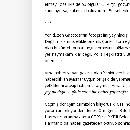
etmeyi, özellikle de bu olgular CTP gibi gözü
sunuluyorsa, sakıncalı buluyorum. Bu sebeple g
***
Yenidüzen Gazetesi’nin fotoğrafını yayınladı
Dağıtım kısmı özellikle önemli. Çünkü “tüm eyle
olan hükümet, bunun uygulanmasını sağlamayı 
yer Kaymakamlıklar değil, Polis Teşkilatı’dır. B
önemlidir.
Ama haberi yapan gazete olan Yenidüzen bizi bu
habercilik anlayışına” uygun bir şekilde yapmamı
yetkililerini arayıp haberine koymuş. Ama İçişle
yayınladığınızı ifade eden bir haber yapacağız.
Geçmiş deneyimlerimizden biliyoruz ki CTP ne
yorumları tek yönden derler. Örneğin LTB ile ilg
Harmancı aranmaz ama CTP’li ve YKP’li Belediye
Harmancı da haberi gazeteden okuyup sonrad