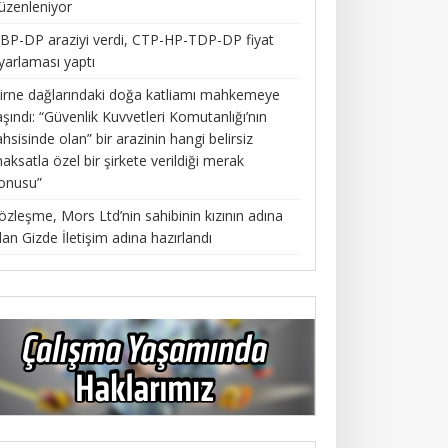
üzenleniyor
BP-DP araziyi verdi, CTP-HP-TDP-DP fiyat
yarlaması yaptı
irne dağlarındaki doğa katliamı mahkemeye
aşındı: “Güvenlik Kuvvetleri Komutanlığı’nın
ahsisinde olan” bir arazinin hangi belirsiz
aksatla özel bir şirkete verildiği merak
onusu”
özleşme, Mors Ltd’nin sahibinin kızının adına
lan Gizde İletişim adına hazırlandı