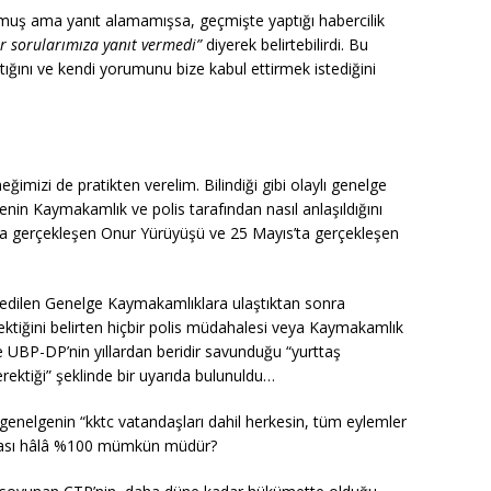
ormuş ama yanıt alamamışsa, geçmişte yaptığı habercilik
ler sorularımıza yanıt vermedi”
diyerek belirtebilirdi. Bu
tığını ve kendi yorumunu bize kabul ettirmek istediğini
eğimizi de pratikten verelim. Bilindiği gibi olaylı genelge
nin Kaymakamlık ve polis tarafından nasıl anlaşıldığını
’ta gerçekleşen Onur Yürüyüşü ve 25 Mayıs’ta gerçekleşen
a edilen Genelge Kaymakamlıklara ulaştıktan sonra
rektiğini belirten hiçbir polis müdahalesi veya Kaymakamlık
de UBP-DP’nin yıllardan beridir savunduğu “yurttaş
rektiği” şeklinde bir uyarıda bulunuldu…
enelgenin “kktc vatandaşları dahil herkesin, tüm eylemler
anması hâlâ %100 mümkün müdür?