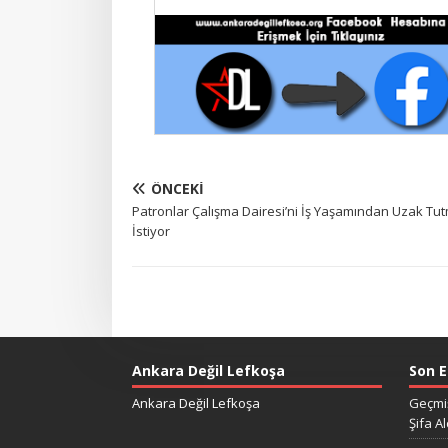
ÖNCEKI
Patronlar Çalışma Dairesi’ni İş Yaşamından Uzak Tu
İstiyor
Ankara Değil Lefkoşa
Son E
Ankara Değil Lefkoşa
Geçmiş
Şifa Al