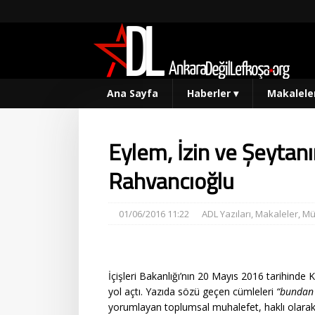
Ana Sayfa
Haberler
▾
Makalele
Eylem, İzin ve Şeytan
Rahvancıoğlu
01/06/2016 11:22
ADL Yazıları
,
Makaleler
,
Mü
İçişleri Bakanlığı’nın 20 Mayıs 2016 tarihinde
yol açtı. Yazıda sözü geçen cümleleri
“bundan 
yorumlayan toplumsal muhalefet, haklı olarak