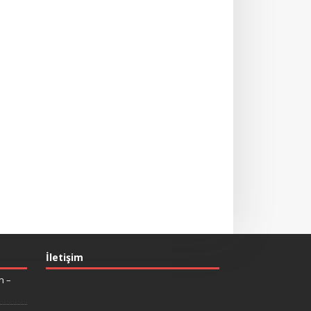
İletişim
n –