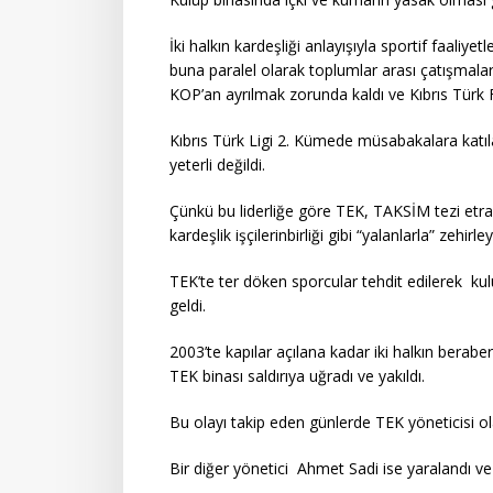
İki halkın kardeşliği anlayışıyla sportif faaliyetl
buna paralel olarak toplumlar arası çatışmalar
KOP’an ayrılmak zorunda kaldı ve Kıbrıs Türk
Kıbrıs Türk Ligi 2. Kümede müsabakalara katılan 
yeterli değildi.
Çünkü bu liderliğe göre TEK, TAKSİM tezi etraf
kardeşlik işçilerinbirliği gibi “yalanlarla” zehirl
TEK’te ter döken sporcular tehdit edilerek kul
geldi.
2003’te kapılar açılana kadar iki halkın berab
TEK binası saldırıya uğradı ve yakıldı.
Bu olayı takip eden günlerde TEK yöneticisi o
Bir diğer yönetici Ahmet Sadi ise yaralandı ve