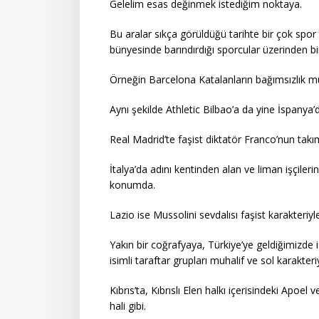
Gelelim esas değinmek istediğim noktaya.
Bu aralar sıkça görüldüğü tarihte bir çok spor
bünyesinde barındırdığı sporcular üzerinden bir 
Örneğin Barcelona Katalanların bağımsızlık 
Aynı şekilde Athletic Bilbao’a da yine İspanya’d
Real Madrid’te faşist diktatör Franco’nun takımı
İtalya’da adını kentinden alan ve liman işçile
konumda.
Lazio ise Mussolini sevdalısı faşist karakteriy
Yakın bir coğrafyaya, Türkiye’ye geldiğimizde
isimli taraftar grupları muhalif ve sol karakteri
Kıbrıs’ta, Kıbrıslı Elen halkı içerisindeki Apoe
hali gibi.