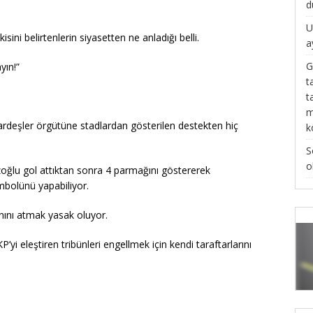
d
U
ini belirtenlerin siyasetten ne anladığı belli.
a
G
yın!”
t
t
m
ardeşler örgütüne stadlardan gösterilen destekten hiç
k
S
o
oğlu gol attıktan sonra 4 parmağını göstererek
mbolünü yapabiliyor.
nını atmak yasak oluyor.
’yi eleştiren tribünleri engellmek için kendi taraftarlarını