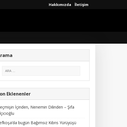
Hakkımızda
İletişim
Arama
on Eklenenler
eçmişin İçinden, Nenemin Dilinden – Şifa
lçıcıoğlu
efkoşa’da bugün Bağımsız Kıbrıs Yürüyüşü