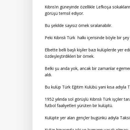
Kıbrıs’ın güneyinde özellikle Lefkoşa sokakları
görüşü temsil ediyor.
Bu şekilde sayısız örnek sıralanabilir.
Peki Kıbrıslı Türk halkı içerisinde böyle bir şe
Elbette belli başlı kişiler bazı kulüplerde yer e
özdeşleştirdikleri bir örnek.
Belki şu anda yok, ancak bir zamanlar egemenle
aldı.
Bu kulüp Türk Eğitim Kulübü yani kısa adıyla T
1952 yılında sol görüşlü Kıbrıslı Türk işçiler
futbol faaliyetleri yürüten bir kulüptü.
Kulüpte yer alan gençler bugünkü adıyla Taksim
Kulüp binasında içki ve kumarın yasak olması g