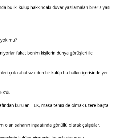
nda bu iki kulüp hakkındaki duvar yazılamaları birer siyasi
y yok mu?
diniyorlar fakat benim kişilerin dünya görüşleri ile
ri çok rahatsız eden bir kulüp bu halkın içerisinde yer
EK’di.
 tarafından kurulan TEK, masa tenisi de olmak üzere başta
 olan sahanın inşaatında gönüllü olarak çalışıtılar.
ençlerin kulübe girmesini kolaylaştırıyordu.