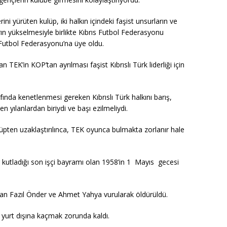
erini yürüten kulüp, iki halkın içindeki faşist unsurların ve
ın yükselmesiyle birlikte Kıbrıs Futbol Federasyonu
 Futbol Federasyonu’na üye oldu.
TEK’in KOP’tan ayrılması faşist Kıbrıslı Türk liderliği için
ında kenetlenmesi gereken Kıbrıslı Türk halkını barış,
eyen yılanlardan biriydi ve başı ezilmeliydi.
üpten uzaklaştırılınca, TEK oyunca bulmakta zorlanır hale
er kutladığı son işçi bayramı olan 1958’in 1 Mayıs gecesi
lan Fazıl Önder ve Ahmet Yahya vurularak öldürüldü.
 yurt dışına kaçmak zorunda kaldı.