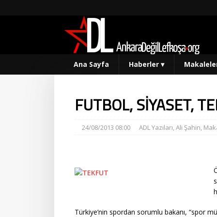
Ana Sayfa
Haberler
▾
Makalele
FUTBOL, SİYASET, TEK
24/08/2013 08:00
ADL Yazıları
,
Ali Şahin
,
Maka
Ö
s
h
Türkiye’nin spordan sorumlu bakanı, “spor müs