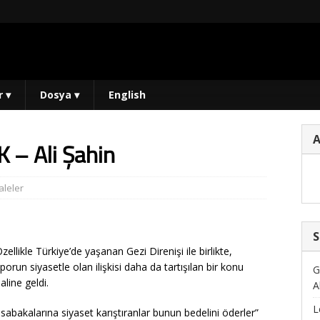
r
▾
Dosya
▾
English
 – Ali Şahin
leler
S
zellikle Türkiye’de yaşanan Gezi Direnişi ile birlikte,
porun siyasetle olan ilişkisi daha da tartışılan bir konu
G
aline geldi.
A
L
abakalarına siyaset karıştıranlar bunun bedelini öderler”