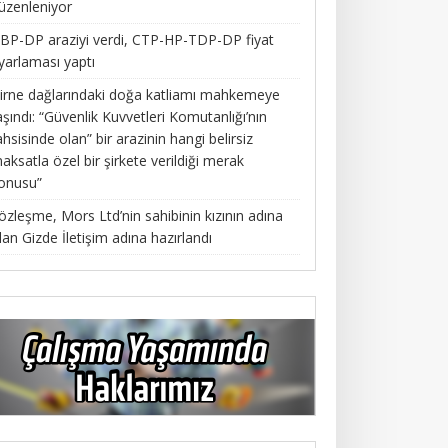
üzenleniyor
BP-DP araziyi verdi, CTP-HP-TDP-DP fiyat
yarlaması yaptı
irne dağlarındaki doğa katliamı mahkemeye
aşındı: “Güvenlik Kuvvetleri Komutanlığı’nın
ahsisinde olan” bir arazinin hangi belirsiz
aksatla özel bir şirkete verildiği merak
onusu”
özleşme, Mors Ltd’nin sahibinin kızının adına
lan Gizde İletişim adına hazırlandı