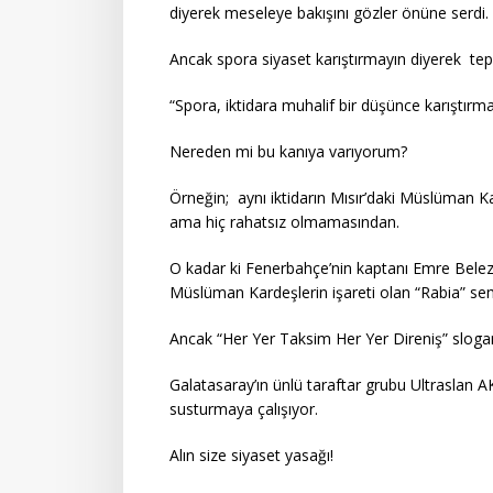
diyerek meseleye bakışını gözler önüne serdi.
Ancak spora siyaset karıştırmayın diyerek tepkis
“Spora, iktidara muhalif bir düşünce karıştırma
Nereden mi bu kanıya varıyorum?
Örneğin; aynı iktidarın Mısır’daki Müslüman K
ama hiç rahatsız olmamasından.
O kadar ki Fenerbahçe’nin kaptanı Emre Belez
Müslüman Kardeşlerin işareti olan “Rabia” se
Ancak “Her Yer Taksim Her Yer Direniş” sloga
Galatasaray’ın ünlü taraftar grubu Ultraslan AKP
susturmaya çalışıyor.
Alın size siyaset yasağı!