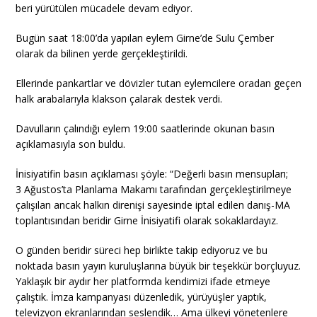
beri yürütülen mücadele devam ediyor.
Bugün saat 18:00’da yapılan eylem Girne’de Sulu Çember
olarak da bilinen yerde gerçekleştirildi.
Ellerinde pankartlar ve dövizler tutan eylemcilere oradan geçen
halk arabalarıyla klakson çalarak destek verdi.
Davulların çalındığı eylem 19:00 saatlerinde okunan basın
açıklamasıyla son buldu.
İnisiyatifin basın açıklaması şöyle: “Değerli basın mensupları;
3 Ağustos’ta Planlama Makamı tarafından gerçekleştirilmeye
çalışılan ancak halkın direnişi sayesinde iptal edilen danış-MA
toplantısından beridir Girne İnisiyatifi olarak sokaklardayız.
O günden beridir süreci hep birlikte takip ediyoruz ve bu
noktada basın yayın kuruluşlarına büyük bir teşekkür borçluyuz.
Yaklaşık bir aydır her platformda kendimizi ifade etmeye
çalıştık. İmza kampanyası düzenledik, yürüyüşler yaptık,
televizyon ekranlarından seslendik… Ama ülkeyi yönetenlere