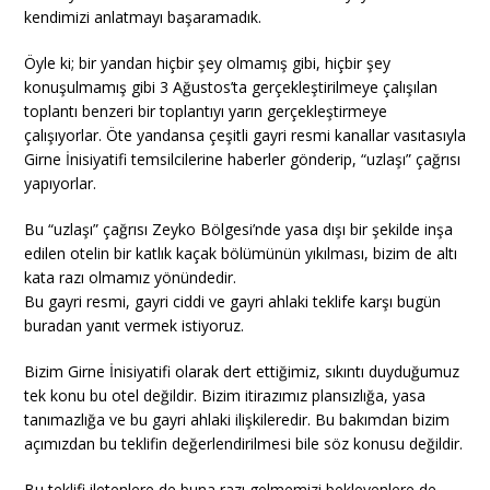
kendimizi anlatmayı başaramadık.
Öyle ki; bir yandan hiçbir şey olmamış gibi, hiçbir şey
konuşulmamış gibi 3 Ağustos’ta gerçekleştirilmeye çalışılan
toplantı benzeri bir toplantıyı yarın gerçekleştirmeye
çalışıyorlar. Öte yandansa çeşitli gayri resmi kanallar vasıtasıyla
Girne İnisiyatifi temsilcilerine haberler gönderip, “uzlaşı” çağrısı
yapıyorlar.
Bu “uzlaşı” çağrısı Zeyko Bölgesi’nde yasa dışı bir şekilde inşa
edilen otelin bir katlık kaçak bölümünün yıkılması, bizim de altı
kata razı olmamız yönündedir.
Bu gayri resmi, gayri ciddi ve gayri ahlaki teklife karşı bugün
buradan yanıt vermek istiyoruz.
Bizim Girne İnisiyatifi olarak dert ettiğimiz, sıkıntı duyduğumuz
tek konu bu otel değildir. Bizim itirazımız plansızlığa, yasa
tanımazlığa ve bu gayri ahlaki ilişkileredir. Bu bakımdan bizim
açımızdan bu teklifin değerlendirilmesi bile söz konusu değildir.
Bu teklifi iletenlere de buna razı gelmemizi bekleyenlere de