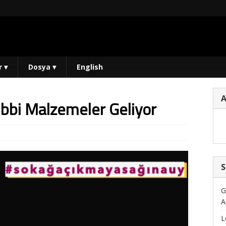
r
▾
Dosya
▾
English
Tıbbi Malzemeler Geliyor
S
G
A
L