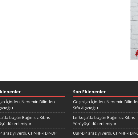
klenenler
Son Eklenenler
in İçinden, Nenemin Dilinden –
Geçmişin İçinden, Nenemin Dilinde
çıcıoğlu
Şifa Alçıcıoğlu
a’da bugün Bağımsız Kıbrıs
Lefkoşa’da bugün Bağımsız Kıbrıs
üşü düzenleniyor
Yürüyüşü düzenleniyor
 araziyi verdi, CTP-HP-TDP-DP
UBP-DP araziyi verdi, CTP-HP-TDP-