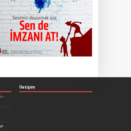
İletişim
n –
DP