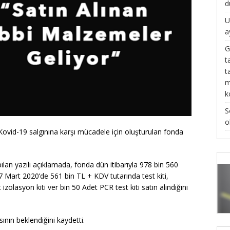
d
U
a
G
t
t
m
k
S
o
n Kovid-19 salgınına karşı mücadele için oluşturulan fonda
ılan yazılı açıklamada, fonda dün itibarıyla 978 bin 560
7 Mart 2020’de 561 bin TL + KDV tutarında test kiti,
olasyon kiti ver bin 50 Adet PCR test kiti satın alındığını
sının beklendiğini kaydetti.