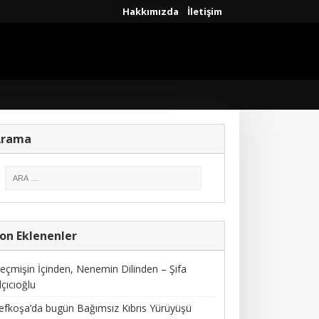
Hakkımızda
İletişim
Arama
on Eklenenler
eçmişin İçinden, Nenemin Dilinden – Şifa
lçıcıoğlu
efkoşa’da bugün Bağımsız Kıbrıs Yürüyüşü