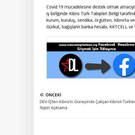
Covid 19 mücadelesine destek olmak amacıyla s
iş birliğinde Kıbrıs Türk Tabipleri Birliği tar
kurum, kuruluş, sendika, örgütten, Kıbrıs’ta v
Gürkut, bağışların banka hesabı, KKTCELL ve Vod
ÖNCEKI
DEV-İŞ’ten Kıbrıs’ın Güneyinde Çalışan Kıbrıslı Türkle
İlişkin Açıklama