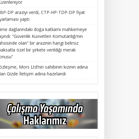
üzenleniyor
BP-DP araziyi verdi, CTP-HP-TDP-DP fiyat
yarlaması yaptı
irne dağlarındaki doğa katliamı mahkemeye
aşındı: “Güvenlik Kuvvetleri Komutanlığı’nın
ahsisinde olan” bir arazinin hangi belirsiz
aksatla özel bir şirkete verildiği merak
onusu”
özleşme, Mors Ltd’nin sahibinin kızının adına
lan Gizde İletişim adına hazırlandı