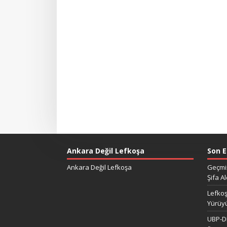
Ankara Değil Lefkoşa
Son E
Ankara Değil Lefkoşa
Geçmiş
Şifa Al
Lefkoş
Yürüy
UBP-DP