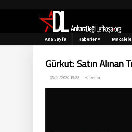
Ana Sayfa
Haberler
▾
Makalele
Gürkut: Satın Alınan 
03/04/2020 15:28
Haberler