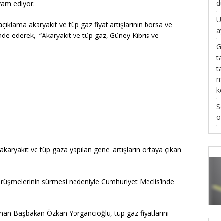
d
am ediyor.
U
klama akaryakıt ve tüp gaz fiyat artışlarının borsa ve
a
ifade ederek, “Akaryakıt ve tüp gaz, Güney Kıbrıs ve
G
t
t
m
k
S
o
aryakıt ve tüp gaza yapılan genel artışların ortaya çıkan
rüşmelerinin sürmesi nedeniyle Cumhuriyet Meclis’inde
nan Başbakan Özkan Yorgancıoğlu, tüp gaz fiyatlarını