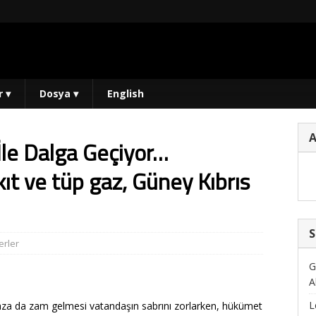
r
▾
Dosya
▾
English
le Dalga Geçiyor…
ıt ve tüp gaz, Güney Kıbrıs
S
rler
G
A
L
gaza da zam gelmesi vatandaşın sabrını zorlarken, hükümet