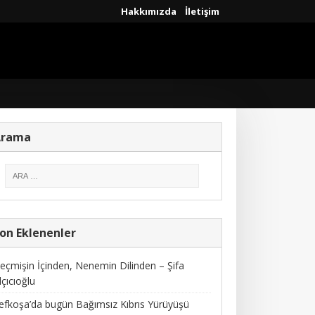
Hakkımızda
İletişim
Arama
on Eklenenler
eçmişin İçinden, Nenemin Dilinden – Şifa
lçıcıoğlu
efkoşa’da bugün Bağımsız Kıbrıs Yürüyüşü