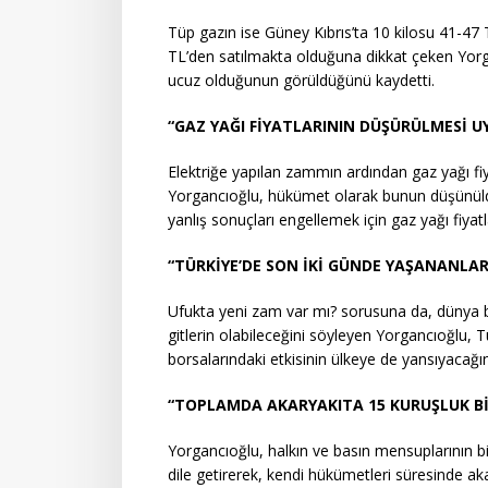
Tüp gazın ise Güney Kıbrıs’ta 10 kilosu 41-47
TL’den satılmakta olduğuna dikkat çeken Yo
ucuz olduğunun görüldüğünü kaydetti.
“GAZ YAĞI FİYATLARININ DÜŞÜRÜLMESİ U
Elektriğe yapılan zammın ardından gaz yağı fi
Yorgancıoğlu, hükümet olarak bunun düşünüld
yanlış sonuçları engellemek için gaz yağı fiyatl
“TÜRKİYE’DE SON İKİ GÜNDE YAŞANANLAR
Ufukta yeni zam var mı? sorusuna da, dünya 
gitlerin olabileceğini söyleyen Yorgancıoğlu, 
borsalarındaki etkisinin ülkeye de yansıyacağın
“TOPLAMDA AKARYAKITA 15 KURUŞLUK BİR
Yorgancıoğlu, halkın ve basın mensuplarının bi
dile getirerek, kendi hükümetleri süresinde aka