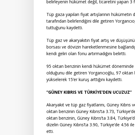
belirleyenin hükümet değil, ticaretini yapan 3
Tüp gaza yapılan fiyat artışlarının hükümetin 
tarafından belirlendiğini dile getiren Yorga
tuttuğunu kaydetti.
Tüp gaz ve akaryakıtın fiyat artış ve düşüşün
borsası ve dövizin hareketlenmesine bağland
kendi geliri olan fonu artırmadığını belirtti.
95 oktan benzinin kendi hükümet döneminde 3.2
olduğunu dile getiren Yorgancıoğlu, 97 oktan be
yükselerek 15’er kuruş arttığını kaydetti.
“GÜNEY KIBRIS VE TÜRKİYE’DEN UCUZUZ”
Akaryakıt ve tüp gaz fiyatlarını, Güney Kıbrıs v
oktan benzinin Güney Kıbrıs’ta 3.73, Türkiye’de
oktan benzinin, Güney Kıbrıs’ta 3.84, Türkiye’d
dizelin Güney Kıbrıs’ta 3.90, Türkiye’de 4.56 il
etti.