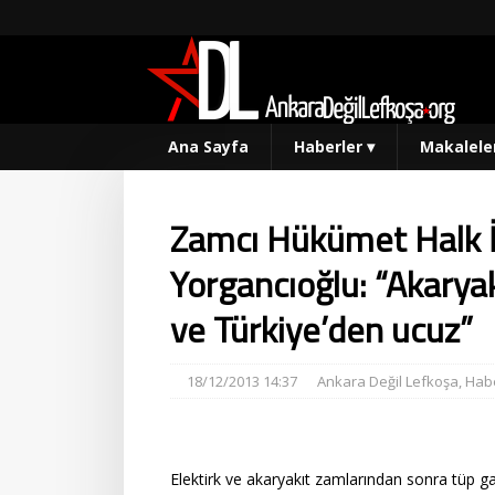
Ana Sayfa
Haberler
▾
Makalele
Zamcı Hükümet Halk İ
Yorgancıoğlu: “Akaryak
ve Türkiye’den ucuz”
18/12/2013 14:37
Ankara Değil Lefkoşa
,
Habe
Elektirk ve akaryakıt zamlarından sonra tüp 