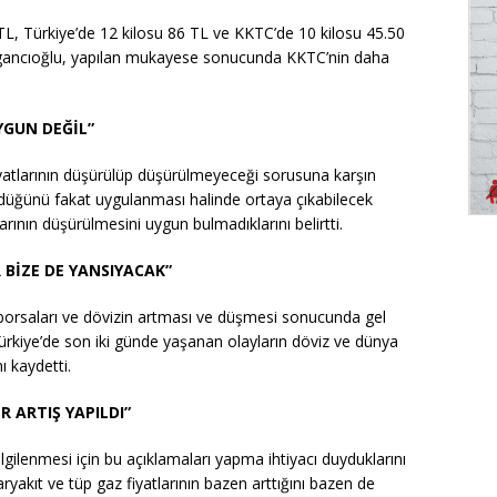
 TL, Türkiye’de 12 kilosu 86 TL ve KKTC’de 10 kilosu 45.50
rgancıoğlu, yapılan mukayese sonucunda KKTC’nin daha
YGUN DEĞİL”
yatlarının düşürülüp düşürülmeyeceği sorusuna karşın
üğünü fakat uygulanması halinde ortaya çıkabilecek
arının düşürülmesini uygun bulmadıklarını belirtti.
 BİZE DE YANSIYACAK”
borsaları ve dövizin artması ve düşmesi sonucunda gel
Türkiye’de son iki günde yaşanan olayların döviz ve dünya
ı kaydetti.
 ARTIŞ YAPILDI”
lgilenmesi için bu açıklamaları yapma ihtiyacı duyduklarını
ryakıt ve tüp gaz fiyatlarının bazen arttığını bazen de