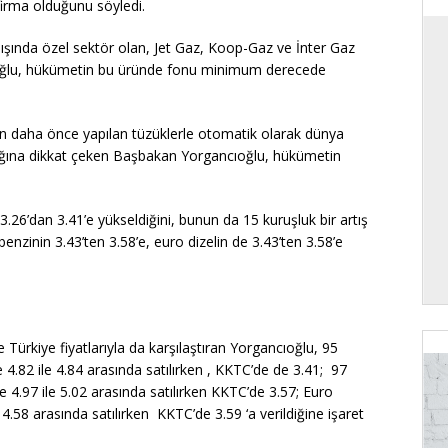
 firma olduğunu söyledi.
dışında özel sektör olan, Jet Gaz, Koop-Gaz ve İnter Gaz
ncıoğlu, hükümetin bu üründe fonu minimum derecede
ün daha önce yapılan tüzüklerle otomatik olarak dünya
ığına dikkat çeken Başbakan Yorgancıoğlu, hükümetin
6’dan 3.41’e yükseldiğini, bunun da 15 kuruşluk bir artış
nzinin 3.43’ten 3.58’e, euro dizelin de 3.43’ten 3.58’e
e Türkiye fiyatlarıyla da karşılaştıran Yorgancıoğlu, 95
 4.82 ile 4.84 arasında satılırken , KKTC’de de 3.41; 97
e 4.97 ile 5.02 arasında satılırken KKTC’de 3.57; Euro
e 4.58 arasında satılırken KKTC’de 3.59 ‘a verildiğine işaret