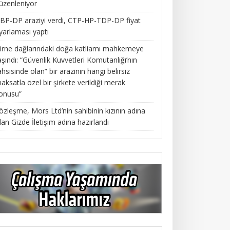
üzenleniyor
BP-DP araziyi verdi, CTP-HP-TDP-DP fiyat
yarlaması yaptı
irne dağlarındaki doğa katliamı mahkemeye
aşındı: “Güvenlik Kuvvetleri Komutanlığı’nın
ahsisinde olan” bir arazinin hangi belirsiz
aksatla özel bir şirkete verildiği merak
onusu”
özleşme, Mors Ltd’nin sahibinin kızının adına
lan Gizde İletişim adına hazırlandı