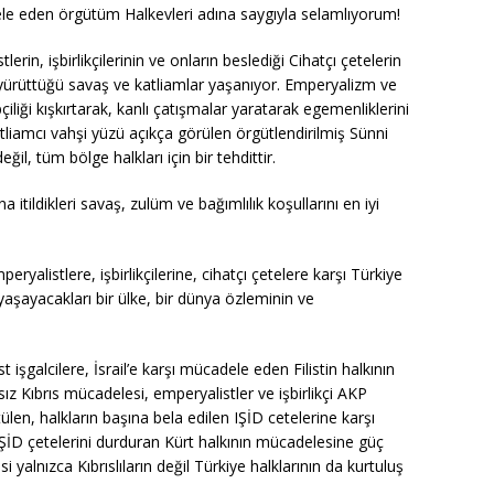
dele eden örgütüm Halkevleri adına saygıyla selamlıyorum!
in, işbirlikçilerinin ve onların beslediği Cihatçı çetelerin
 yürüttüğü savaş ve katliamlar yaşanıyor. Emperyalizm ve
iliği kışkırtarak, kanlı çatışmalar yaratarak egemenliklerini
atliamcı vahşi yüzü açıkça görülen örgütlendirilmiş Sünni
ğil, tüm bölge halkları için bir tehdittir.
 itildikleri savaş, zulüm ve bağımlılık koşullarını en iyi
eryalistlere, işbirlikçilerine, cihatçı çetelere karşı Türkiye
yaşayacakları bir ülke, bir dünya özleminin ve
şgalcilere, İsrail’e karşı mücadele eden Filistin halkının
Kıbrıs mücadelesi, emperyalistler ve işbirlikçi AKP
ülen, halkların başına bela edilen IŞİD cetelerine karşı
IŞİD çetelerini durduran Kürt halkının mücadelesine güç
alnızca Kıbrıslıların değil Türkiye halklarının da kurtuluş