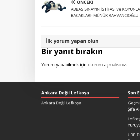
ÖNCEKI
ABBAS SINAY’IN İSTİFASI ve KOYUNL
BACAKLARI- MÜNÜR RAHVANCIOĞLU
İlk yorum yapan olun
Bir yanıt bırakın
Yorum yapabilmek için
oturum açmalısınız
.
Ankara Değil Lefkoşa
Son E
Ankara Değil Lefkoşa
Geçmiş
Şifa Al
Lefkoş
Yürüy
UBP-DP