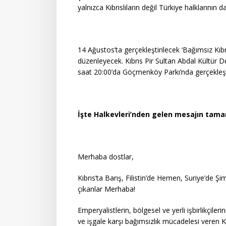
yalnızca Kıbrıslıların değil Türkiye halklarını
14 Ağustos’ta gerçekleştirilecek ‘Bağımsız Kıb
düzenleyecek. Kıbrıs Pir Sultan Abdal Kültür 
saat 20:00’da Göçmenköy Parkı’nda gerçekleş
İşte Halkevleri’nden gelen mesajın tama
Merhaba dostlar,
Kıbrıs’ta Barış, Filistin’de Hemen, Suriye’de Şi
çıkanlar Merhaba!
Emperyalistlerin, bölgesel ve yerli işbirlikçil
ve işgale karşı bağımsızlık mücadelesi veren Kı