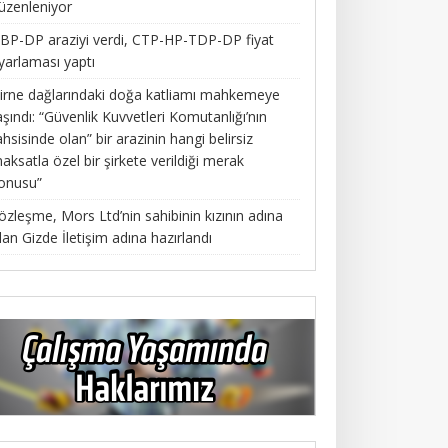
üzenleniyor
BP-DP araziyi verdi, CTP-HP-TDP-DP fiyat
yarlaması yaptı
irne dağlarındaki doğa katliamı mahkemeye
aşındı: “Güvenlik Kuvvetleri Komutanlığı’nın
ahsisinde olan” bir arazinin hangi belirsiz
aksatla özel bir şirkete verildiği merak
onusu”
özleşme, Mors Ltd’nin sahibinin kızının adına
lan Gizde İletişim adına hazırlandı