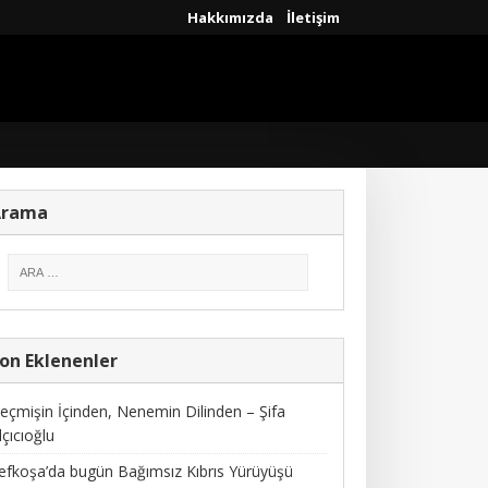
Hakkımızda
İletişim
Arama
on Eklenenler
eçmişin İçinden, Nenemin Dilinden – Şifa
lçıcıoğlu
efkoşa’da bugün Bağımsız Kıbrıs Yürüyüşü