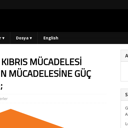
r
▾
Dosya
▾
English
IZ KIBRIS MÜCADELESİ
IN MÜCADELESİNE GÜÇ
;
S
rler
G
A
L