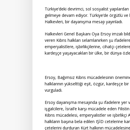
Türkiye’deki devrimci, sol sosyalist yapılarda
gelmeye devam ediyor. Türkiye’de örgütlü ve 
Halkevleri, bir dayanışma mesajı yayınladı.
Halkevleri Genel Başkanı Oya Ersoy imzalı bil
veren Kıbrıs halkları selamlanırken şu ifadelere 
emperyalistlere, işbirlikçilerine, cihatçı çetele
kardeşçe yaşayacakları bir ülke, bir dünya özl
Ersoy, Bağımsız Kıbrıs mücadelesinin önemin
halklarının yükselttiği eşit, özgür, kardeşçe 
vurguladı.
Ersoy dayanışma mesajında şu ifadelere yer v
işgalcilere, İsrail’e karşı mücadele eden Fili
Kıbrıs mücadelesi, emperyalistler ve işbirlikçi
halkların başına bela edilen IŞİD cetelerine ka
çetelerini durduran Kürt halkının mücadelesi