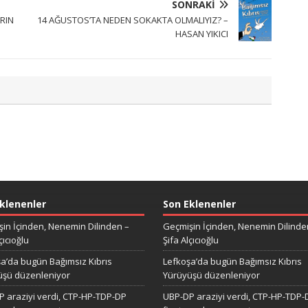
SONRAKI
ARIN
14 AĞUSTOS’TA NEDEN SOKAKTA OLMALIYIZ? –
HASAN YIKICI
klenenler
Son Eklenenler
in İçinden, Nenemin Dilinden –
Geçmişin İçinden, Nenemin Dilinde
çıcıoğlu
Şifa Alçıcıoğlu
a’da bugün Bağımsız Kıbrıs
Lefkoşa’da bugün Bağımsız Kıbrıs
üşü düzenleniyor
Yürüyüşü düzenleniyor
 araziyi verdi, CTP-HP-TDP-DP
UBP-DP araziyi verdi, CTP-HP-TDP-