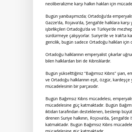
neoliberalizme karşı halkın hakları için müca
Bugün yanıbaşımızda; Ortadoğu’da emperyalistler
Gazze’da, Rojava’da, Şengal’de halklara karşı
işbirlikçileri Ortadoğu’da ve Türkiye’de mezhepç
sürdürmeye çalışıyorlar. Suriye’de ve Irak’ta k
gericilik, bugün sadece Ortadoğu halkları için de
Ortadoğu halklarının emperyalist çıkarlar uğruna
bilen halklardan biri de Kıbrıslılardır.
Bugün yükselttiğiniz “Bağımsız Kıbrıs” şiarı, emp
ve Ortadoğu halklarının eşit, özgür, kardeşçe 
mücadelesinin bir parçasıdır.
Bugün Bağımsız Kıbrıs mücadelesi, emperyalist i
mücadelesine güç katmaktadır. Bugün Bağımsız 
iktidarı tarafından desteklenen, beslenip büyüt
direnen Suriye halkının, Rojova’da, Şengal’de 
katmaktadır. Bugün Bağımsız Kıbrıs mücadelesi y
mücadelesine güç katmaktadır.