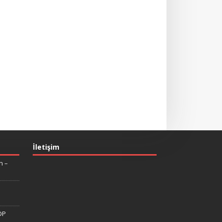
İletişim
n –
DP