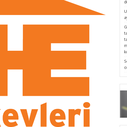
d
U
a
G
t
t
m
k
S
o