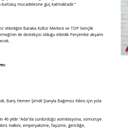
n da kurtuluş mücadelesine güç katmaktadır.”
rıs’ etkinliğini Baraka Kültür Merkezi ve TDP Gençlik
Derneği’nin de destekçisi olduğu etkinlik Perşembe akşamı
ecek.
mı:
mdi, Barış Hemen Şimdi! Şiarıyla Bağımsız Kıbrıs için yola
erinin 40 yıldır “Ada”da sürdürdüğü asimilasyona, sömürüye
brıs Halkını, emperyalizme, faşizme, gericiliğe,