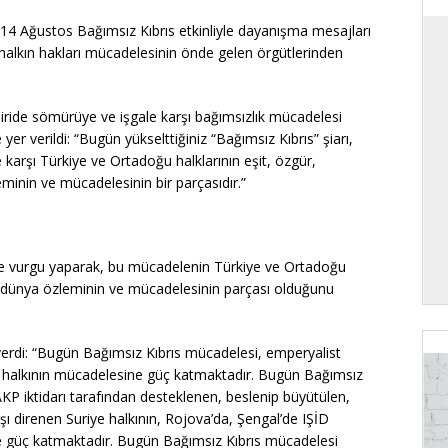
n 14 Ağustos Bağımsız Kıbrıs etkinliyle dayanışma mesajları
halkın hakları mücadelesinin önde gelen örgütlerinden
diride sömürüye ve işgale karşı bağımsızlık mücadelesi
yer verildi: “Bugün yükselttiğiniz “Bağımsız Kıbrıs” şiarı,
re karşı Türkiye ve Ortadoğu halklarının eşit, özgür,
eminin ve mücadelesinin bir parçasıdır.”
e vurgu yaparak, bu mücadelenin Türkiye ve Ortadoğu
bir dünya özleminin ve mücadelesinin parçası olduğunu
erdi: “Bugün Bağımsız Kıbrıs mücadelesi, emperyalist
stin halkının mücadelesine güç katmaktadır. Bugün Bağımsız
 AKP iktidarı tarafından desteklenen, beslenip büyütülen,
rşı direnen Suriye halkının, Rojova’da, Şengal’de IŞİD
ne güç katmaktadır. Bugün Bağımsız Kıbrıs mücadelesi