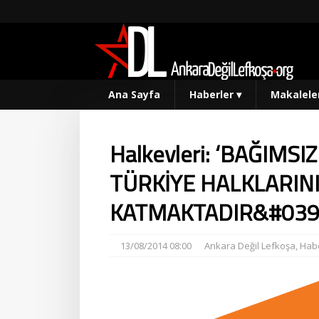
Ana Sayfa
Haberler
▾
Makalele
Halkevleri: ‘BAĞIMS
TÜRKİYE HALKLARIN
KATMAKTADIR&#039
13/08/2014 08:00
Ankara Değil Lefkoşa
,
Habe