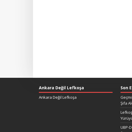
Ankara Değil Lefkoşa
Son E
Ankara Değil Lefkoşa
Geçmiş
Şifa Al
Lefkoş
Yürüy
UBP-DP