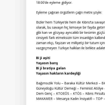
18:00’de eyleme gidiyor.
Eyleme çağıran örgütlerin çağrı metni şöyle:
Bizler hem Türkiye’de hem de Kıbrıs’ta savaşın 
olarak, bu savaşın hiç kimseye bir fayda geti
gibi kan ve gözyaşı ayrıcalıklı bir kesimin güçlü 
cinsiyeti fark etmeksizin tüm insanlığın kalbin
zaman ırkçı, faşizan ve milliyetçi bir tutum i
vazgeçmeyen Türkiye halkları ile birlikte adale
Bi ji aşiti
Yaşasın barış
Bi ji bratiya gelan
Yaşasın hakların kardeşliği
Bağımsızlık Yolu – Baraka Kültür Merkezi –
Güneydoğu Kültür Derneği – Feminist Atölye –
Dem Genç – KTOEÖS – KTÖS – Kıbrıs Pirsulta
MAKAMER – Mesarya Kadın İnsiyatifi – TDP 