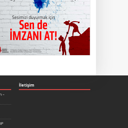
İletişim
n –
DP