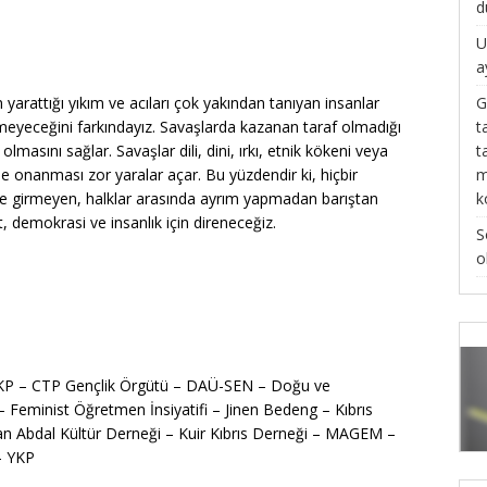
d
U
a
G
yarattığı yıkım ve acıları çok yakından tanıyan insanlar
t
rmeyeceğini farkındayız. Savaşlarda kazanan taraf olmadığı
t
olmasını sağlar. Savaşlar dili, dini, ırkı, etnik kökeni veya
m
de onanması zor yaralar açar. Bu yüzdendir ki, hiçbir
k
çine girmeyen, halklar arasında ayrım yapmadan barıştan
t, demokrasi ve insanlık için direneceğiz.
S
o
 BKP – CTP Gençlik Örgütü – DAÜ-SEN – Doğu ve
 Feminist Öğretmen İnsiyatifi – Jinen Bedeng – Kıbrıs
n Abdal Kültür Derneği – Kuir Kıbrıs Derneği – MAGEM –
– YKP