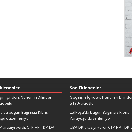
klenenler
Son Eklenenler
in İçinden, Nenemin Dilinden –
Geçmişin İçinden, Nenemin Dilinde
çıcıoğlu
Şifa Alçıcıoğlu
a’da bugün Bağımsız Kıbrıs
Lefkoşa’da bugün Bağımsız Kıbrıs
üşü düzenleniyor
Yürüyüşü düzenleniyor
 araziyi verdi, CTP-HP-TDP-DP
UBP-DP araziyi verdi, CTP-HP-TDP-