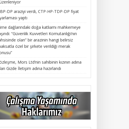
üzenleniyor
BP-DP araziyi verdi, CTP-HP-TDP-DP fiyat
yarlaması yaptı
irne dağlarındaki doğa katliamı mahkemeye
aşındı: “Güvenlik Kuvvetleri Komutanlığı’nın
ahsisinde olan” bir arazinin hangi belirsiz
aksatla özel bir şirkete verildiği merak
onusu”
özleşme, Mors Ltd’nin sahibinin kızının adına
lan Gizde İletişim adına hazırlandı