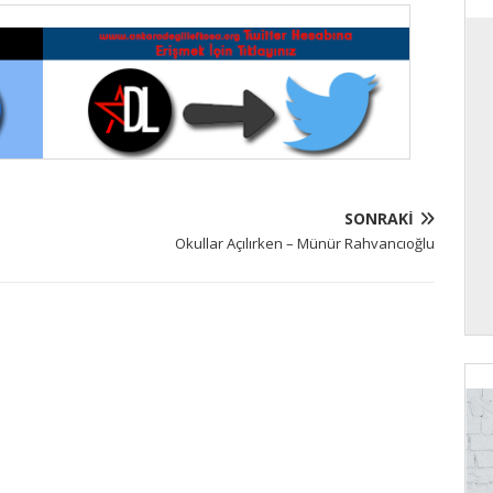
SONRAKI
Okullar Açılırken – Münür Rahvancıoğlu