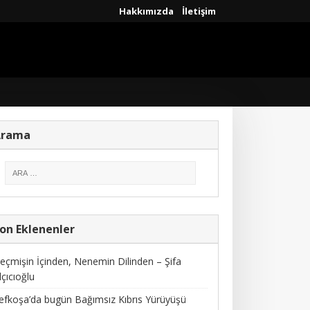
Hakkımızda
İletişim
Arama
on Eklenenler
eçmişin İçinden, Nenemin Dilinden – Şifa
lçıcıoğlu
efkoşa’da bugün Bağımsız Kıbrıs Yürüyüşü