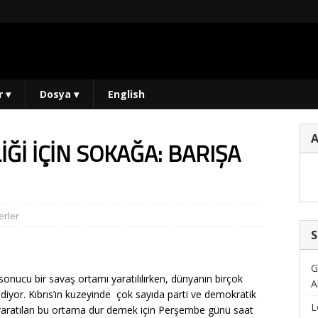
r
▾
Dosya
▾
English
Ğİ İÇİN SOKAĞA: BARIŞA
rler
S
G
 sonucu bir savaş ortamı yaratılılırken, dünyanın birçok
A
iyor. Kıbrıs’ın kuzeyinde çok sayıda parti ve demokratik
L
n yaratılan bu ortama dur demek için Perşembe günü saat