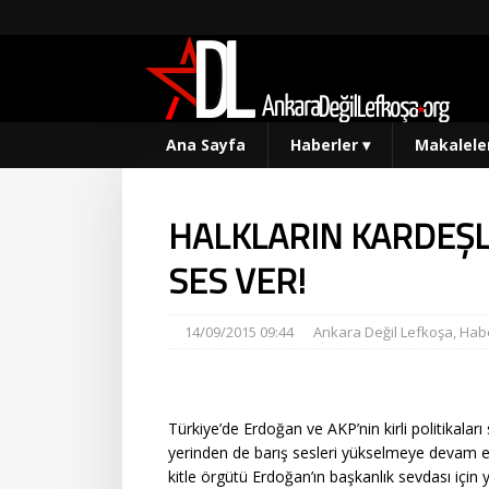
Ana Sayfa
Haberler
▾
Makalele
HALKLARIN KARDEŞLİ
SES VER!
14/09/2015 09:44
Ankara Değil Lefkoşa
,
Habe
Türkiye’de Erdoğan ve AKP’nin kirli politikaları
yerinden de barış sesleri yükselmeye devam ed
kitle örgütü Erdoğan’ın başkanlık sevdası içi