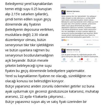
Belediyemiz yerel kaynaklardan
temin ettiği suyu 0.25 kuruştan
alıp 2.15’e satarken (yıllardır),
şimdi temin edilen suyun geçiş
döneminde alış fiyatının
(belediyenin deposuna verilirken,
musluklara değil) 2.30 olarak
düzenleniyor olması, bütün
seneryonun tıkır tıkır işletildiğinin
ve bütün uyarılara rağmen bu
senaryonun bozdurulamadığının
açık beyanıdır. Bütün mesele
şirketin belirleyeceği içme suyu
fiyatını bu geçiş döneminde belediyelere yaptırmaktır.
Yerel su kaynaklarının fiyatının ne olacağı, sürekliliğinin ne
olacağı konusu ise belirsizliğini koruyor.
Bütçe yaparsınız aniden zorunlu ödemeleri getirler siz buna
ayak uydurmak için gecenizi gündüzünüze katarsınız, muhatap
ararsınız, 22 ayda 4 bakanla çalışırsınız…
Bütçe yapasrınız suyun alış ve satış fiyatı üzerinden bir