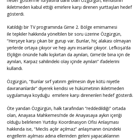
hedef gösterme furyasına dahil olan Özgürgün, kendisinin
ikiletmeden kabul ettiği emirlere karşı direnen yurttaşları hedef
gösterdi.
Katıldığı bir TV programında Girne 2. Bölge emirnamesi
ile tepkiler hakkında yöneltilen bir soru üzerine Özgürgün,
“Herşeye karşı çıkan bir gurup var. Bunlar, hiç alakası olmayan
yerlerde ortaya çıkıyor ve hep aynı insanlar çıkıyor. Lefkoşa’da
Elçiliğin önünde halkı kışkırtan da aynıları, Girne’de bina için de
aynıları, Karpaz sahilindeki olay içinde aynıları” ifadelerini
kullandı.
Özgürgün, “Bunlar sırf yatırım gelmesin diye kötü niyetle
davrananlardır” diyerek kendisi ve hükümetinin ikiletmeden
uygulamaya koyduğu emirlere karşı direnenleri hedef gösterdi.
Öte yandan Özgürgün, halk tarafından “reddedildiği” ortada
olan, Anayasa Mahkemesi’nde de Anayasaya aykırı içeriği
olduğu belirlenen Yurtdışı Koordinasyon Ofisi Anlaşması
hakkında ise, “Meclis açılır açılmaz” anlaşmanın önündeki
engellerin aşılması adına ellerinden geleni yapacaklarının