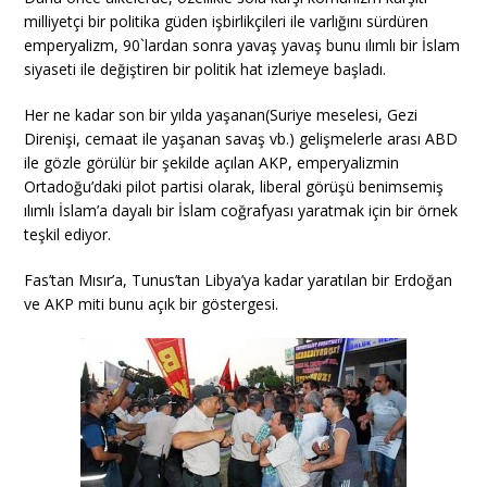
milliyetçi bir politika güden işbirlikçileri ile varlığını sürdüren
emperyalizm, 90`lardan sonra yavaş yavaş bunu ılımlı bir İslam
siyaseti ile değiştiren bir politik hat izlemeye başladı.
Her ne kadar son bir yılda yaşanan(Suriye meselesi, Gezi
Direnişi, cemaat ile yaşanan savaş vb.) gelişmelerle arası ABD
ile gözle görülür bir şekilde açılan AKP, emperyalizmin
Ortadoğu’daki pilot partisi olarak, liberal görüşü benimsemiş
ılımlı İslam’a dayalı bir İslam coğrafyası yaratmak için bir örnek
teşkil ediyor.
Fas’tan Mısır’a, Tunus’tan Libya’ya kadar yaratılan bir Erdoğan
ve AKP miti bunu açık bir göstergesi.