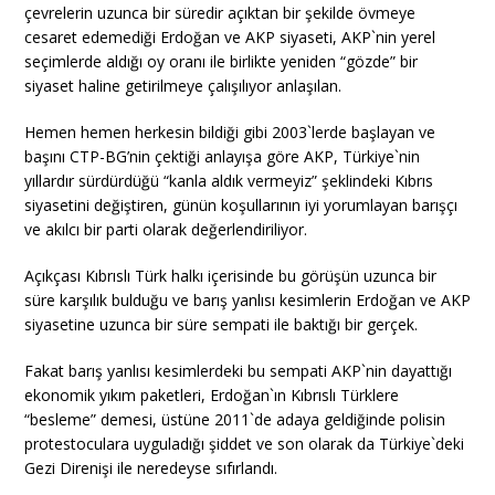
çevrelerin uzunca bir süredir açıktan bir şekilde övmeye
cesaret edemediği Erdoğan ve AKP siyaseti, AKP`nin yerel
seçimlerde aldığı oy oranı ile birlikte yeniden “gözde” bir
siyaset haline getirilmeye çalışılıyor anlaşılan.
Hemen hemen herkesin bildiği gibi 2003`lerde başlayan ve
başını CTP-BG’nin çektiği anlayışa göre AKP, Türkiye`nin
yıllardır sürdürdüğü “kanla aldık vermeyiz” şeklindeki Kıbrıs
siyasetini değiştiren, günün koşullarının iyi yorumlayan barışçı
ve akılcı bir parti olarak değerlendiriliyor.
Açıkçası Kıbrıslı Türk halkı içerisinde bu görüşün uzunca bir
süre karşılık bulduğu ve barış yanlısı kesimlerin Erdoğan ve AKP
siyasetine uzunca bir süre sempati ile baktığı bir gerçek.
Fakat barış yanlısı kesimlerdeki bu sempati AKP`nin dayattığı
ekonomik yıkım paketleri, Erdoğan`ın Kıbrıslı Türklere
“besleme” demesi, üstüne 2011`de adaya geldiğinde polisin
protestoculara uyguladığı şiddet ve son olarak da Türkiye`deki
Gezi Direnişi ile neredeyse sıfırlandı.