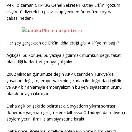
Peki, o zaman CTP-BG Genel Sekreteri Kutlay Erk`in “çözüm
vizyonu” diyerek bu pilavı ısıtıp yeniden önümüze koyma
çabası neden?
Her şey gerçekten de Erk`in iddia ettiği gibi AKP`ye mi bağlı?
Açıkçası bu konuyu bu yazıya sığdırmak mümkün değil, fakat
olabildiği kadar tartışmaya çalışalım.
2002 yılından günümüze değin AKP üzerinden Türkiye`de
yaşanan değişim, emperyalizmin çıkarları ile doğrudan ilgilidir
ve AKP bir anlamıyla emperyalizmin bu yeni siyasetinin ürünü
olarak ortaya çıkmıştır.
Daha açık bir şekilde belirtirsek, Sovyetlerin yıkımı sonrası
dönemde yaşanan gelişmelerle bilhassa Ortadoğu`da milliyetçi
söylem yerini Ilımlı İslam siyasetine bıraktı.
Daha önce ülkelerde, özellikle sola karşı komünizm karşıtı