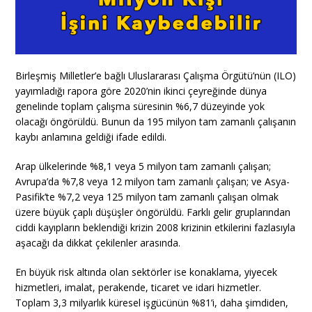
Birleşmiş Milletler’e bağlı Uluslararası Çalışma Örgütü’nün (ILO)
yayımladığı rapora göre 2020’nin ikinci çeyreğinde dünya
genelinde toplam çalışma süresinin %6,7 düzeyinde yok
olacağı öngörüldü. Bunun da 195 milyon tam zamanlı çalışanın
kaybı anlamına geldiği ifade edildi.
Arap ülkelerinde %8,1 veya 5 milyon tam zamanlı çalışan;
Avrupa’da %7,8 veya 12 milyon tam zamanlı çalışan; ve Asya-
Pasifik’te %7,2 veya 125 milyon tam zamanlı çalışan olmak
üzere büyük çaplı düşüşler öngörüldü. Farklı gelir gruplarından
ciddi kayıpların beklendiği krizin 2008 krizinin etkilerini fazlasıyla
aşacağı da dikkat çekilenler arasında.
En büyük risk altında olan sektörler ise konaklama, yiyecek
hizmetleri, imalat, perakende, ticaret ve idari hizmetler.
Toplam 3,3 milyarlık küresel işgücünün %81’i, daha şimdiden,