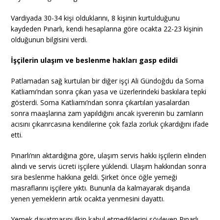
Vardiyada 30-34 kişi olduklarını, 8 kişinin kurtulduğunu
kaydeden Pınarlı, kendi hesaplarına göre ocakta 22-23 kişinin
olduğunun bilgisini verdi.
İşçilerin ulaşım ve beslenme hakları gasp edildi
Patlamadan sağ kurtulan bir diğer işçi Ali Gündoğdu da Soma
Katliamı’ndan sonra çıkan yasa ve üzerlerindeki baskılara tepki
gösterdi. Soma Katliamı’ndan sonra çıkartılan yasalardan
sonra maaşlarına zam yapıldığını ancak işverenin bu zamların
acısını çıkarırcasına kendilerine çok fazla zorluk çıkardığını ifade
etti.
Pınarlı’nın aktardığına göre, ulaşım servis hakkı işçilerin elinden
alındı ve servis ücreti işçilere yüklendi. Ulaşım hakkından sonra
sıra beslenme hakkına geldi. Şirket önce öğle yemeği
masraflarını işçilere yıktı. Bununla da kalmayarak dışarıda
yenen yemeklerin artık ocakta yenmesini dayattı.
Yemek dayatmasını ilkin kabul etmediklerini söyleyen Pınarlı,