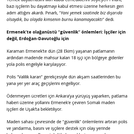
bazı işçilerin bu dayatmayı kabul etmesi üzerine herkesin geri
adım attığını akardı. Pınarlı, “
Yani yemek saatinde biz dışarıda
olsaydık, bu olayda kimsenin burnu kanamayacaktı
” dedi.
Ermenek’te olağanüstü “güvenlik” önlemleri: İşçiler için
değil, Erdoğan-Davutoğlu için
Karaman Ermenek’te dün (28 Ekim) yaşanan patlamanın
ardından madende mahsur kalan 18 işçi için bölgeye gidenler
yola polis engeliyle karşılaşıyor.
Polis “Valilik kararı” gerekçesiyle dün akşam saatlerinden bu
yana yer yer araç geçişlerini engelliyor.
Ödenmeyen ücretleri için Ankara’ya yürüyüş yaparken, patlama
haberi üzerine yollarını Ermenek’e çeviren Somalı maden
işçileri de Uşak’ta bekletiliyor.
Maden sahası çevresinde de “güvenlik” önlemlerini artıran polis
ve jandarma, basını ve işçilere destek için olay yerinde