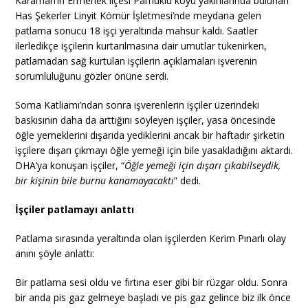
Karaman’ın Ermenek ilçesi Pamuklu köyü yakınlarında bulunan
Has Şekerler Linyit Kömür İşletmesi’nde meydana gelen
patlama sonucu 18 işçi yeraltında mahsur kaldı. Saatler
ilerledikçe işçilerin kurtarılmasına dair umutlar tükenirken,
patlamadan sağ kurtulan işçilerin açıklamaları işverenin
sorumluluğunu gözler önüne serdi.
Soma Katliamı’ndan sonra işverenlerin işçiler üzerindeki
baskısının daha da arttığını söyleyen işçiler, yasa öncesinde
öğle yemeklerini dışarıda yediklerini ancak bir haftadır şirketin
işçilere dışarı çıkmayı öğle yemeği için bile yasakladığını aktardı.
DHA’ya konuşan işçiler, “
Öğle yemeği için dışarı çıkabilseydik,
bir kişinin bile burnu kanamayacaktı
” dedi.
İşçiler patlamayı anlattı
Patlama sırasında yeraltında olan işçilerden Kerim Pınarlı olay
anını şöyle anlattı:
Bir patlama sesi oldu ve fırtına eser gibi bir rüzgar oldu. Sonra
bir anda pis gaz gelmeye başladı ve pis gaz gelince biz ilk önce