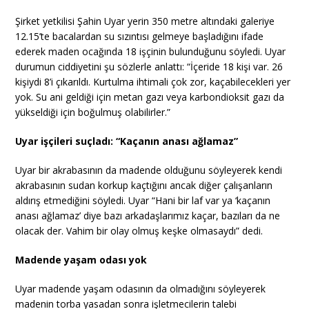
Şirket yetkilisi Şahin Uyar yerin 350 metre altındaki galeriye
12.15’te bacalardan su sızıntısı gelmeye başladığını ifade
ederek maden ocağında 18 işçinin bulunduğunu söyledi. Uyar
durumun ciddiyetini şu sözlerle anlattı: “İçeride 18 kişi var. 26
kişiydi 8’i çıkarıldı. Kurtulma ihtimali çok zor, kaçabilecekleri yer
yok. Su ani geldiği için metan gazı veya karbondioksit gazı da
yükseldiği için boğulmuş olabilirler.”
Uyar işçileri suçladı: “Kaçanın anası ağlamaz”
Uyar bir akrabasının da madende olduğunu söyleyerek kendi
akrabasının sudan korkup kaçtığını ancak diğer çalışanların
aldırış etmediğini söyledi. Uyar “Hani bir laf var ya ‘kaçanın
anası ağlamaz’ diye bazı arkadaşlarımız kaçar, bazıları da ne
olacak der. Vahim bir olay olmuş keşke olmasaydı” dedi.
Madende yaşam odası yok
Uyar madende yaşam odasının da olmadığını söyleyerek
madenin torba yasadan sonra işletmecilerin talebi