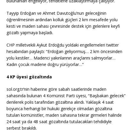
bulunanları engelliyor, tehditlerle uzaklaştırmaya çalışıyor.
Tayyip Erdoğan ve Ahmet Davutoğlu’nun geleceğinin
öğrenilmesinin ardından kolluk güçleri 2 km mesafede yolu
kesti ve maden sahası çevresinde destek için gelenlere keyfi
gözaltı yapmaya başladı.
CHP milletvekili Aykut Erdoğdu yoldaki engellemeleri twitter
hesabından paylaştı: “Erdoğan geliyormuş… 2 km öncesinden
yolu kestiler… Madenci yakınlarının araçlarını salmıyorlar…
Kadın çocuk madene doğru yürüyorlar…”
4 KP üyesi gözaltında
sol.org.tr’nin haberine göre sabah saatlerinde maden
sahasında bulunan 4 Komünist Parti üyesi, “Başbakan gelecek”
denilerek polis tarafından gözaltına alındı. Yaklaşık 4 saat
boyunca herhangi bir hukuki gerekçe olmadan gözaltına
tutulan komünistler, maden sahasına tekrar girmeleri halinde
24 saat ya da 48 saat gözaltında tutulacakları tehdidiyle
serbest bırakıldı.