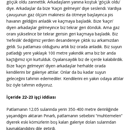
göçük oldu zannettik. Arkadaşların yanına koştuk ‘göçük oldu’
diye. Arkadaşlar da bize ‘Kaçın gelmeyin’ diye seslendi. Vardiya
çavuşunun gaz ölçüm makinesi da ötmeye başlayınca pis
havanın geldiğini anladık ve kaçmaya başladık. Bize ‘kaçın’
diyen arkadaşlar gelmeyince biz tekrar geri döndük. Ama gaz
oranı yükselince bir tekrar gerisin geri kaçmaya başladık. Biz
‘nefeslik’ dediğimiz yerden desandereye çıktık su arkamızdan
geldi. Su patlaması olduğunu artık biz orada anladık. Biz suyun
patladığı yere yaklaşık 100 metre yakındık ama biz bir anda
kaçtığımız için kurtulduk. Oyalansaydık biz de içerde kalabilirdik.
Bize ‘kaçın gelmeyin’ diyen arkadaşlar herhalde orada
kendilerini bir galeriye attılar. Onlar da bu kadar suyun
geleceğini tahmin edemediler. Kendilerini en yakın odaya attılar
biz öyle tahmin ediyoruz.
İçeride 22-23 işçi iddiası
Patlamanın 12.05 sularında yerin 350-400 metre derinliğinde
yaşandığını aktaran Pınarlı, patlamanın sebebini “muhtemelen”
diyerek eski kömürlerin boş kalan galeriye dolan sularından
kaynaklandığını dile getirdi.