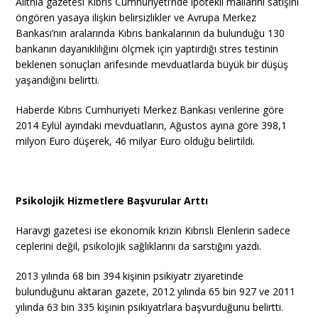
Alithia gazetesi Kıbrıs Cumhuriyeti’nde ipotekli mallarını satışını
öngören yasaya ilişkin belirsizlikler ve Avrupa Merkez
Bankası’nın aralarında Kıbrıs bankalarının da bulunduğu 130
bankanın dayanıklılığını ölçmek için yaptırdığı stres testinin
beklenen sonuçları arifesinde mevduatlarda büyük bir düşüş
yaşandığını belirtti.
Haberde Kıbrıs Cumhuriyeti Merkez Bankası verilerine göre
2014 Eylül ayındaki mevduatların, Ağustos ayına göre 398,1
milyon Euro düşerek, 46 milyar Euro olduğu belirtildi.
Psikolojik Hizmetlere Başvurular Arttı
Haravgi gazetesi ise ekonomik krizin Kıbrıslı Elenlerin sadece
ceplerini değil, psikolojik sağlıklarını da sarstığını yazdı.
2013 yılında 68 bin 394 kişinin psikiyatr ziyaretinde
bulunduğunu aktaran gazete, 2012 yılında 65 bin 927 ve 2011
yılında 63 bin 335 kişinin psikiyatrlara başvurduğunu belirtti.