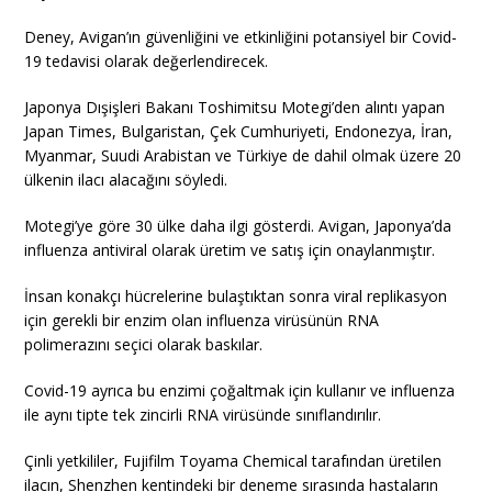
Deney, Avigan’ın güvenliğini ve etkinliğini potansiyel bir Covid-
19 tedavisi olarak değerlendirecek.
Japonya Dışişleri Bakanı Toshimitsu Motegi’den alıntı yapan
Japan Times, Bulgaristan, Çek Cumhuriyeti, Endonezya, İran,
Myanmar, Suudi Arabistan ve Türkiye de dahil olmak üzere 20
ülkenin ilacı alacağını söyledi.
Motegi’ye göre 30 ülke daha ilgi gösterdi. Avigan, Japonya’da
influenza antiviral olarak üretim ve satış için onaylanmıştır.
İnsan konakçı hücrelerine bulaştıktan sonra viral replikasyon
için gerekli bir enzim olan influenza virüsünün RNA
polimerazını seçici olarak baskılar.
Covid-19 ayrıca bu enzimi çoğaltmak için kullanır ve influenza
ile aynı tipte tek zincirli RNA virüsünde sınıflandırılır.
Çinli yetkililer, Fujifilm Toyama Chemical tarafından üretilen
ilacın, Shenzhen kentindeki bir deneme sırasında hastaların