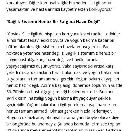
korkutuyor. Diğer kamusal sağlık hizmetleri ile ilgili sorun
yaşamaktan ve hastalarımızı kaybetmekten korkuyoruz.”
“
Sağlık Sistemi Henüz Bir Salgına Hazır Değil”
“Covid-19 ile ilgili de nispeten koruyucu kısmi radikal tedbirler
alındı fakat tedavi edici boyuta ve yoğun bakıma kadar bir
bütün olarak sağlık sisteminin hazırlanması gerekir. Bu
noktada yeterince hazır değiliz. Sağlık sistemimiz henüz bir
salgın hastalığa karşı hazır değil ve büyük sorunlar
yaşayacağımızı düşünüyoruz. Vaka sayısındaki artışa karşı
yeterli miktarda ilaçların hazır bulunması ve yoğun bakımların
altyapılarının tamamlanması gerekir. Yoğun bakım altyapıları
henüz hazır değil. Açılma başladığı dönemde toplumun yüzde
60-70’inin bu hastalığı geçireceği beklenmektedir. Bunların
%1’lik kısmı hastalığı yoğun bakıma ihtiyaç duyar şekilde
geçirebilir. Yoğun bakımlarla ilgili gereken altyapı hazırlıkları
henüz tamamlanmadı. Olması gereken hızda ilerlemiyor.
Bugün çok hızlı artış olmayabilir ama yarın böyle olacak diye
bir öngörüde bulunamayız. Şu anda kamuda elimizde toplam
40 civarında mekanik ventilatör (solunum cihazı) var. Lefkoşa