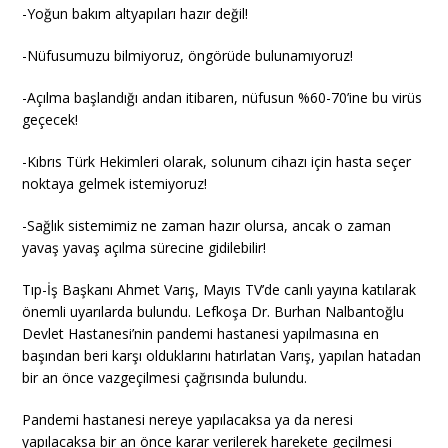
-Yoğun bakım altyapıları hazır değil!
-Nüfusumuzu bilmiyoruz, öngörüde bulunamıyoruz!
-Açılma başlandığı andan itibaren, nüfusun %60-70’ine bu virüs
geçecek!
-Kıbrıs Türk Hekimleri olarak, solunum cihazı için hasta seçer
noktaya gelmek istemiyoruz!
-Sağlık sistemimiz ne zaman hazır olursa, ancak o zaman
yavaş yavaş açılma sürecine gidilebilir!
Tıp-İş Başkanı Ahmet Varış, Mayıs TV’de canlı yayına katılarak
önemli uyarılarda bulundu. Lefkoşa Dr. Burhan Nalbantoğlu
Devlet Hastanesi’nin pandemi hastanesi yapılmasına en
başından beri karşı olduklarını hatırlatan Varış, yapılan hatadan
bir an önce vazgeçilmesi çağrısında bulundu.
Pandemi hastanesi nereye yapılacaksa ya da neresi
yapılacaksa bir an önce karar verilerek harekete geçilmesi