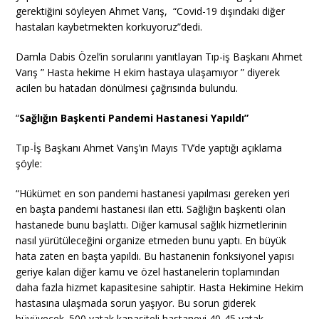
gerektiğini söyleyen Ahmet Varış, “Covid-19 dışındaki diğer
hastaları kaybetmekten korkuyoruz”dedi.
Damla Dabis Özel’in sorularını yanıtlayan Tıp-iş Başkanı Ahmet
Varış ” Hasta hekime H ekim hastaya ulaşamıyor ” diyerek
acilen bu hatadan dönülmesi çağrısında bulundu.
“
Sağlığın Başkenti Pandemi Hastanesi Yapıldı”
Tıp-İş Başkanı Ahmet Varış’ın Mayıs TV’de yaptığı açıklama
şöyle:
“Hükümet en son pandemi hastanesi yapılması gereken yeri
en başta pandemi hastanesi ilan etti. Sağlığın başkenti olan
hastanede bunu başlattı. Diğer kamusal sağlık hizmetlerinin
nasıl yürütüleceğini organize etmeden bunu yaptı. En büyük
hata zaten en başta yapıldı. Bu hastanenin fonksiyonel yapısı
geriye kalan diğer kamu ve özel hastanelerin toplamından
daha fazla hizmet kapasitesine sahiptir. Hasta Hekimine Hekim
hastasına ulaşmada sorun yaşıyor. Bu sorun giderek
büyüyecek. 500 yatak kapasiteli hastaneyi 40-45 yatak