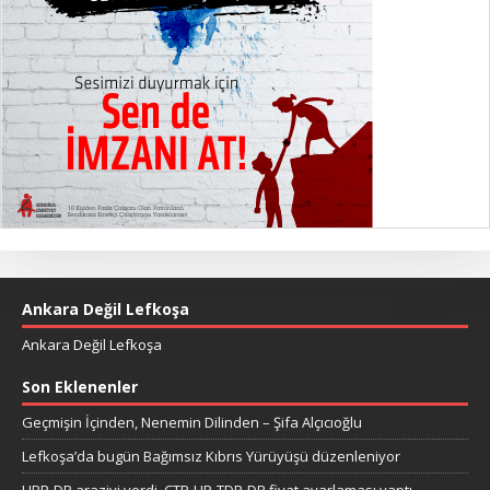
Ankara Değil Lefkoşa
Ankara Değil Lefkoşa
Son Eklenenler
Geçmişin İçinden, Nenemin Dilinden – Şifa Alçıcıoğlu
Lefkoşa’da bugün Bağımsız Kıbrıs Yürüyüşü düzenleniyor