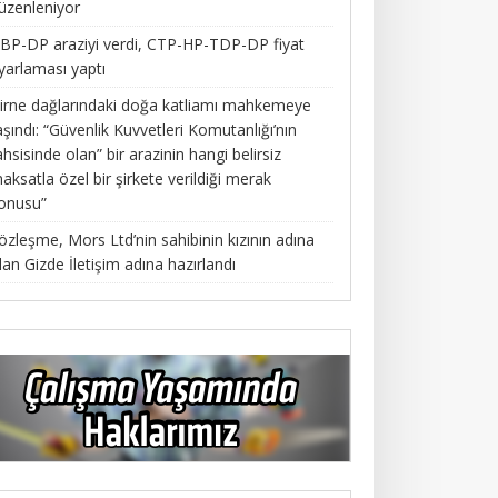
üzenleniyor
BP-DP araziyi verdi, CTP-HP-TDP-DP fiyat
yarlaması yaptı
irne dağlarındaki doğa katliamı mahkemeye
aşındı: “Güvenlik Kuvvetleri Komutanlığı’nın
ahsisinde olan” bir arazinin hangi belirsiz
aksatla özel bir şirkete verildiği merak
onusu”
özleşme, Mors Ltd’nin sahibinin kızının adına
lan Gizde İletişim adına hazırlandı