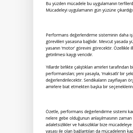
Bu yüzden mücadele bu uygulamanın terfilerde 
Mücadeleyi uygulamanın gün yüzüne çıkardığı 
Performans değerlendirme sisteminin daha iş
görevlileri yasasına bağlıdır. Mevcut yasada 
yasanın ‘motor’ görevini görecektir. Özellik
getirilmesi kaygı vericidir.
Yıllardır birlikte çalıştıkları amirleri tarafında
performansları; yeni yasayla, ‘maksatlı’ bir şe
değerlendirilecektir. Sendikaların zayıflayan ör
amirlere biat etmekten başka bir seçeneklerin
Özetle, performans değerlendirme sistemi kamu 
nelere gebe olduğunun anlaşılmasının zaman a
adaletsizlikler ve haksızlıklar bize mücadeley
yasası ile olan bağlantıları da mücadelenin ka