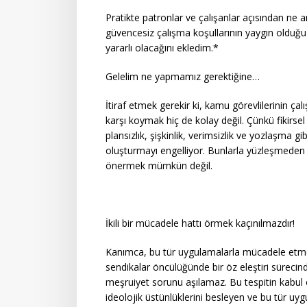
Pratikte patronlar ve çalışanlar açısından ne a
güvencesiz çalışma koşullarının yaygın olduğ
yararlı olacağını ekledim.*
Gelelim ne yapmamız gerektiğine…
İtiraf etmek gerekir ki, kamu görevlilerinin 
karşı koymak hiç de kolay değil. Çünkü fikirs
plansızlık, şişkinlik, verimsizlik ve yozlaşma 
oluşturmayı engelliyor. Bunlarla yüzleşmeden 
önermek mümkün değil.
İkili bir mücadele hattı örmek kaçınılmazdır!
Kanımca, bu tür uygulamalarla mücadele etmen
sendikalar öncülüğünde bir öz eleştiri sürecind
meşruiyet sorunu aşılamaz. Bu tespitin kabul e
ideolojik üstünlüklerini besleyen ve bu tür uy