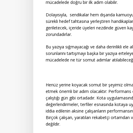
mücadelede doğru bir ilk adım olabilir.
Dolayısıyla, sendikalar hem dışarıda kamuoyu 
sürekli hedef tahtasına yerleştiren handikapl
geriletecek, içeride üyeleri nezdinde güven 
zorundadırlar.
Bu yazıya sığmayacağı ve daha derinlikli ele a
sorunlarını tartışmayı başka bir yazıya ertel
mücadelede ne tür somut adımlar atılabileceğ
Henüz yerine koyacak somut bir şeyimiz olmasa
etmek önemli bir adım olacaktır: Performans 
çalıştığı gün gibi ortadadır. Kota uygulamasınd
değerlendirmeler, terfiler esnasında kotaya uym
iddia edilenin aksine çalışanların performans
Birçok çalışan, yaratılan rekabetçi ortamda
değildir.