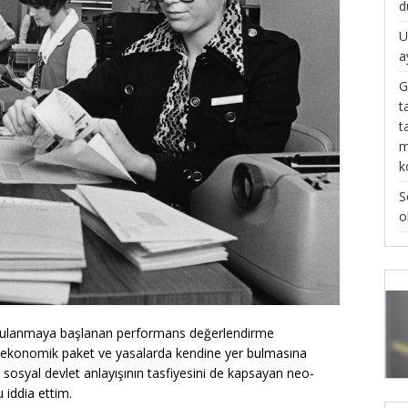
d
U
a
G
t
t
m
k
S
o
uygulanmaya başlanan performans değerlendirme
li ekonomik paket ve yasalarda kendine yer bulmasına
osyal devlet anlayışının tasfiyesini de kapsayan neo-
 iddia ettim.