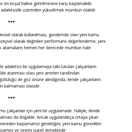
ön koşul haline getirilmesine karşı başlamalıdır.
adaletsizlik üzerinden yükseltmek mümkün olabilir.
***
levsel olarak kullanılması, gündemde olan yeni kamu
yüzeysel olarak değinilen performans değerlendirme, yeni
le ilk atamaların hemen her derecede mümkün hale
n bile adaletsiz bir uygulamaya tabi tutulan çalışanların
kilde atanması olası yeni amirleri tarafından
gütlülüğü de göz önüne alındığında, ileride çalışanların
in kalmaması olasıdır.
***
çalışanları için yeni bir uygulamadır. Haliyle, ileride
lması da doğaldır. Ancak uygulandıkça ortaya çıkan
e nereden başlamamız gerektiğini; yeni kamu görevlileri
psamını ve seyrini işaret etmektedir.