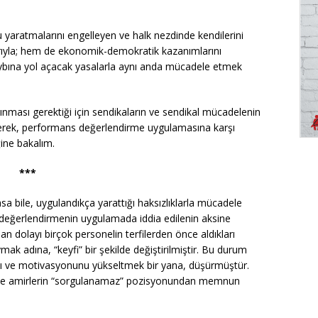
yaratmalarını engelleyen ve halk nezdinde kendilerini
arıyla; hem de ekonomik-demokratik kazanımlarını
kaybına yol açacak yasalarla aynı anda mücadele etmek
lınması gerektiği için sendikaların ve sendikal mücadelenin
eyerek, performans değerlendirme uygulamasına karşı
ine bakalım.
***
 bile, uygulandıkça yarattığı haksızlıklarla mücadele
değerlendirmenin uygulamada iddia edilenin aksine
an dolayı birçok personelin terfilerden önce aldıkları
ak adına, “keyfi” bir şekilde değiştirilmiştir. Bu durum
ını ve motivasyonunu yükseltmek bir yana, düşürmüştür.
n ve amirlerin “sorgulanamaz” pozisyonundan memnun