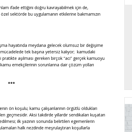
nlam ifade ettiğini doğru kavrayabilmek için de,
u özel sektörde bu uygulamanın etkilerine bakmamızın
çalışma hayatında meydana gelecek olumsuz bir değişime
el mücadelede tek başına yetersiz kalıyor; kamudaki
gibi pratikte aşılması gereken birçok “acı” gerçek kamuoyu
kamu emekçilerinin sorunlarına dair çözüm yolları
***
in ön koşulu; kamu çalışanlarının örgütlü oldukları
en geçmesidir. Aksi takdirde yıllardır sendikaları kuşatan
dilmesi; ilk yazının sonunda belirtilen egemenlerin
gulamaları halk nezdinde meşrulaştıran koşullarla