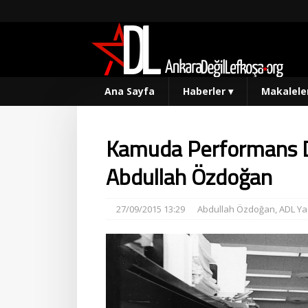
Ana Sayfa
Haberler
▾
Makalele
Kamuda Performans D
Abdullah Özdoğan
27/09/2015 13:29
Abdullah Özdoğan
,
ADL Yaz