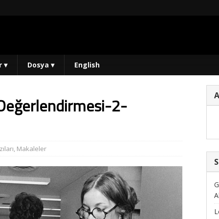
r
▾
Dosya
▾
English
eğerlendirmesi-2-
ıları
,
Makaleler
S
G
A
L