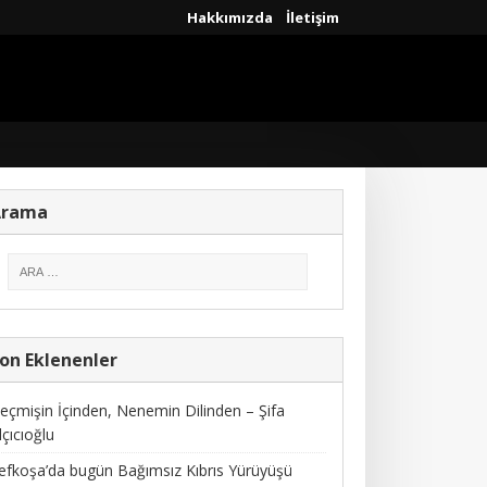
Hakkımızda
İletişim
Arama
on Eklenenler
eçmişin İçinden, Nenemin Dilinden – Şifa
lçıcıoğlu
efkoşa’da bugün Bağımsız Kıbrıs Yürüyüşü