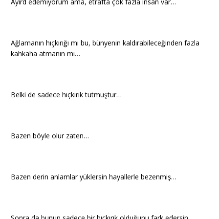
Ayırd edemiyorum ama, etrafta çok fazla insan var…
Ağlamanın hıçkırığı mı bu, bünyenin kaldırabileceğinden fazla
kahkaha atmanın mı…
Belki de sadece hıçkırık tutmuştur…
Bazen böyle olur zaten…
Bazen derin anlamlar yüklersin hayallerle bezenmiş…
Sonra da bunun sadece bir hıçkırık olduğunu fark edersin…