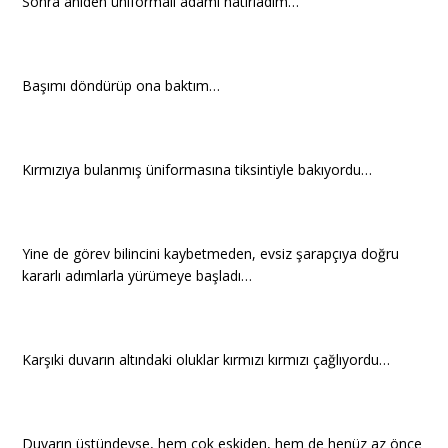
Sonra aniden üniformalı adamı hatırladım…
Başımı döndürüp ona baktım…
Kırmızıya bulanmış üniformasına tiksintiyle bakıyordu…
Yine de görev bilincini kaybetmeden, evsiz şarapçıya doğru
kararlı adımlarla yürümeye başladı…
Karşıki duvarın altındaki oluklar kırmızı kırmızı çağlıyordu…
Duvarın üstündeyse, hem çok eskiden, hem de henüz az önce