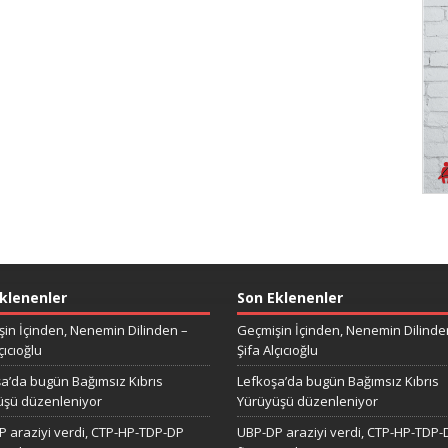
klenenler
Son Eklenenler
in İçinden, Nenemin Dilinden –
Geçmişin İçinden, Nenemin Dilinde
çıcıoğlu
Şifa Alçıcıoğlu
a’da bugün Bağımsız Kıbrıs
Lefkoşa’da bugün Bağımsız Kıbrıs
üşü düzenleniyor
Yürüyüşü düzenleniyor
 araziyi verdi, CTP-HP-TDP-DP
UBP-DP araziyi verdi, CTP-HP-TDP-