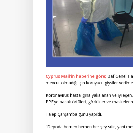
Cyprus Mail’in haberine göre;
Baf Genel Has
mevcut olmadığı için koruyucu giysiler verilmedi
Koronavirüs hastalığına yakalanan ve iyileşe
PPE’ye bacak örtüleri, gözlükler ve maskelerin
Talep Çarşamba günü yapıldı.
“Depoda hemen hemen her şey sıfır, yani mevc