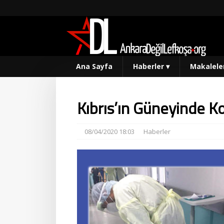
Ana Sayfa
Haberler
▾
Makalele
Kıbrıs’ın Güneyinde K
08/04/2020 18:03
Haberler