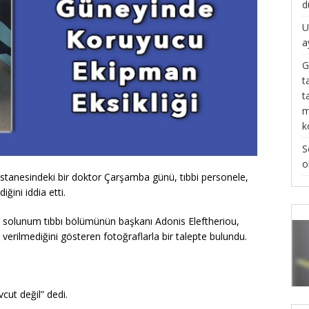
d
U
a
G
t
t
m
k
S
o
tanesindeki bir doktor Çarşamba günü, tıbbi personele,
ğini iddia etti.
n, solunum tıbbı bölümünün başkanı Adonis Eleftheriou,
 verilmediğini gösteren fotoğraflarla bir talepte bulundu.
ut değil” dedi.