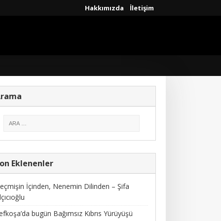
Hakkımızda
İletişim
Arama
on Eklenenler
eçmişin İçinden, Nenemin Dilinden – Şifa
lçıcıoğlu
efkoşa’da bugün Bağımsız Kıbrıs Yürüyüşü