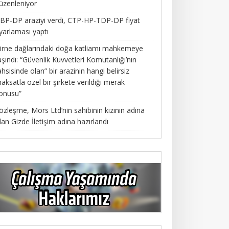
üzenleniyor
BP-DP araziyi verdi, CTP-HP-TDP-DP fiyat
yarlaması yaptı
irne dağlarındaki doğa katliamı mahkemeye
aşındı: “Güvenlik Kuvvetleri Komutanlığı’nın
ahsisinde olan” bir arazinin hangi belirsiz
aksatla özel bir şirkete verildiği merak
onusu”
özleşme, Mors Ltd’nin sahibinin kızının adına
lan Gizde İletişim adına hazırlandı