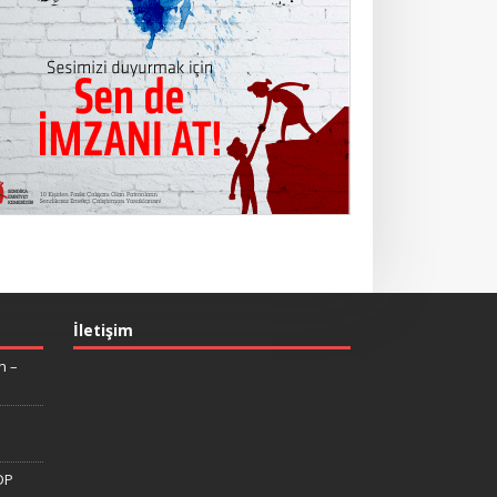
İletişim
n –
DP