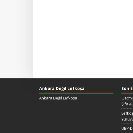
Ankara Değil Lefkoşa
Son E
Ankara Değil Lefkoşa
Geçmiş
Şifa Al
Lefkoş
Yürüy
UBP-DP