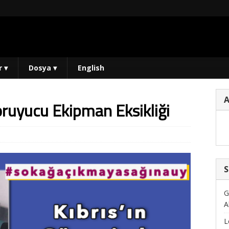
r
▾
Dosya
▾
English
oruyucu Ekipman Eksikliği
S
G
A
L