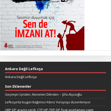
Ankara Değil Lefkoşa
Ankara Değil Lefkoşa
Son Eklenenler
Geçmişin İçinden, Nenemin Dilinden – Şifa Alçıcıoğlu
Lefkoşa’da bugün Bağımsız Kıbrıs Yürüyüşü düzenleniyor
UBP-DP araziyi verdi, CTP-HP-TDP-DP fiyat ayarlaması yaptı