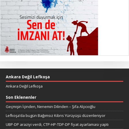
Ankara Değil Lefkoşa
Ankara Değil Lefkoşa
Son Eklenenler
Geçmişin İçinden, Nenemin Dilinden – Şifa Alçıcıoğlu
Lefkoşa’da bugün Bağımsız Kıbrıs Yürüyüşü düzenleniyor
UBP-DP araziyi verdi, CTP-HP-TDP-DP fiyat ayarlaması yaptı