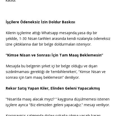
katıldı.
İşçilere Ödeneksiz İzin Doldur Baskısı
Kilerin işçilerine attığı Whatsapp mesajında,yasa dışı bir
şekilde, 1-30 Nisan tarihleri arasında kendi rızalarıyla ödeneksiz
izne çıktıklarına dair bir belge doldurmaları isteniyor.
“Kimse Nisan ve Sonrası İçin Tam Maaş Beklemesin”
Mesajda bu belgenin şirket içi bir belge olduğu ve dışarı
sızdırılmaması gerektiği de ‘tembihlenirken’, “Kimse Nisan ve
sonrası için tam maaş beklemesin” deniliyor.
Rekor Satış Yapan Kiler, Elinden Geleni Yapacakmış
“Nisan’da maaş alacak mıyız? “ kaygısına düşülmemesi istenen
işçilere ayrıca “Biz elimizden geleni yapacağız.” mesajı veriliyor.
Koronavirüs salgınında dolayı sokağa çıkma yasağı kararı