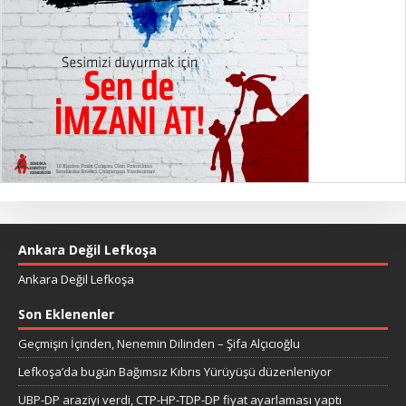
Ankara Değil Lefkoşa
Ankara Değil Lefkoşa
Son Eklenenler
Geçmişin İçinden, Nenemin Dilinden – Şifa Alçıcıoğlu
Lefkoşa’da bugün Bağımsız Kıbrıs Yürüyüşü düzenleniyor
UBP-DP araziyi verdi, CTP-HP-TDP-DP fiyat ayarlaması yaptı