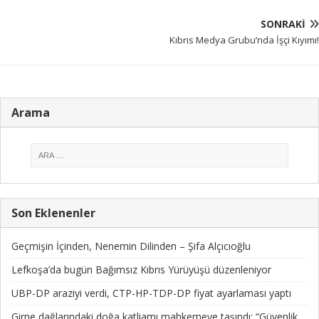
SONRAKI
Kıbrıs Medya Grubu’nda İşçi Kıyımı!
Arama
Son Eklenenler
Geçmişin İçinden, Nenemin Dilinden – Şifa Alçıcıoğlu
Lefkoşa’da bugün Bağımsız Kıbrıs Yürüyüşü düzenleniyor
UBP-DP araziyi verdi, CTP-HP-TDP-DP fiyat ayarlaması yaptı
Girne dağlarındaki doğa katliamı mahkemeye taşındı: “Güvenlik