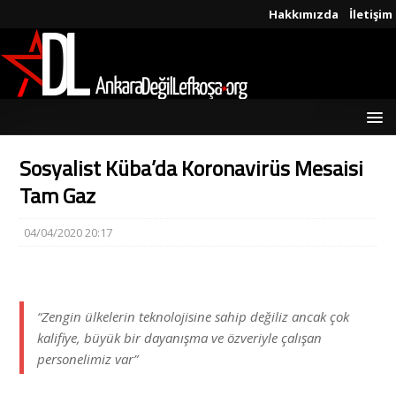
Hakkımızda
İletişim
Sosyalist Küba’da Koronavirüs Mesaisi
Tam Gaz
04/04/2020 20:17
“Zengin ülkelerin teknolojisine sahip değiliz ancak çok
kalifiye, büyük bir dayanışma ve özveriyle çalışan
personelimiz var”