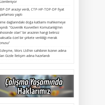
üzenleniyor
BP-DP araziyi verdi, CTP-HP-TDP-DP fiyat
yarlaması yaptı
irne dağlarındaki doğa katliamı mahkemeye
aşındı: “Güvenlik Kuvvetleri Komutanlığı’nın
ahsisinde olan” bir arazinin hangi belirsiz
aksatla özel bir şirkete verildiği merak
onusu”
özleşme, Mors Ltd’nin sahibinin kızının adına
lan Gizde İletişim adına hazırlandı