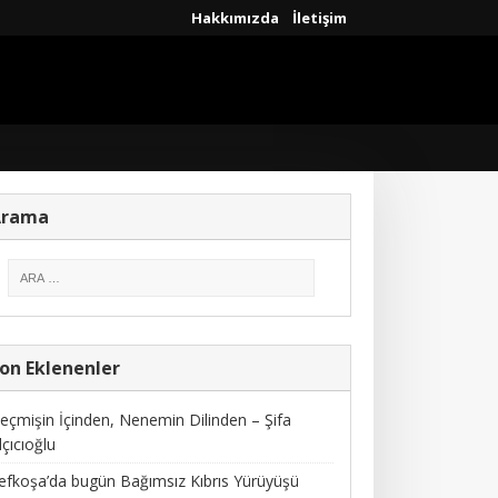
Hakkımızda
İletişim
Arama
on Eklenenler
eçmişin İçinden, Nenemin Dilinden – Şifa
lçıcıoğlu
efkoşa’da bugün Bağımsız Kıbrıs Yürüyüşü