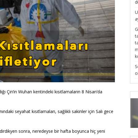
d
U
a
G
t
t
m
k
S
o
adığı Çin’in Wuhan kentindeki kısıtlamaların 8 Nisan’da
ndaki seyahat kısıtlamaları, sağlıklı sakinler için Salı gece
ildirdikyen sonra, neredeyse bir hafta boyunca hiç yeni