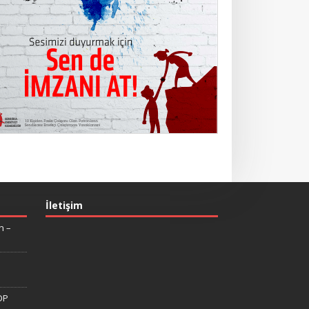
İletişim
n –
DP