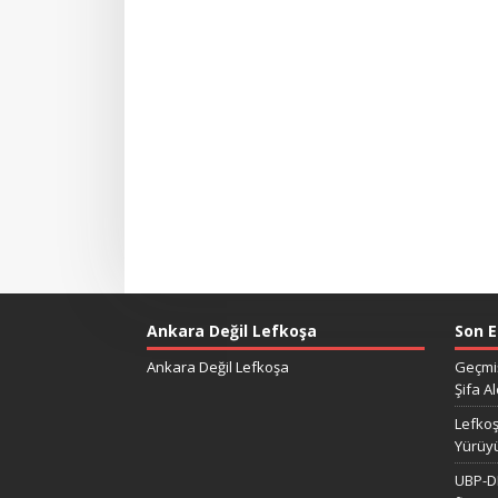
Ankara Değil Lefkoşa
Son E
Ankara Değil Lefkoşa
Geçmiş
Şifa Al
Lefkoş
Yürüy
UBP-DP