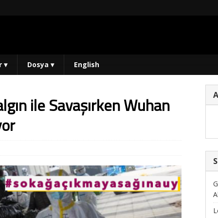
r
▾
Dosya
▾
English
lgın ile Savaşırken Wuhan
yor
S
G
A
L