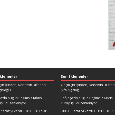
klenenler
Son Eklenenler
in İçinden, Nenemin Dilinden –
Geçmişin İçinden, Nenemin Dilinde
çıcıoğlu
Şifa Alçıcıoğlu
a’da bugün Bağımsız Kıbrıs
Lefkoşa’da bugün Bağımsız Kıbrıs
üşü düzenleniyor
Yürüyüşü düzenleniyor
 araziyi verdi, CTP-HP-TDP-DP
UBP-DP araziyi verdi, CTP-HP-TDP-