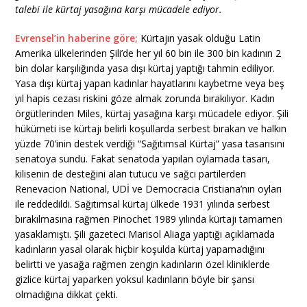
talebi ile kürtaj yasağına karşı mücadele ediyor.
Evrensel’in haberine göre;
Kürtajın yasak olduğu Latin
Amerika ülkelerinden Şili’de her yıl 60 bin ile 300 bin kadının 2
bin dolar karşılığında yasa dışı kürtaj yaptığı tahmin ediliyor.
Yasa dışı kürtaj yapan kadınlar hayatlarını kaybetme veya beş
yıl hapis cezası riskini göze almak zorunda bırakılıyor. Kadın
örgütlerinden Miles, kürtaj yasağına karşı mücadele ediyor. Şili
hükümeti ise kürtajı belirli koşullarda serbest bırakan ve halkın
yüzde 70’inin destek verdiği “Sağıtımsal Kürtaj” yasa tasarısını
senatoya sundu. Fakat senatoda yapılan oylamada tasarı,
kilisenin de desteğini alan tutucu ve sağcı partilerden
Renevacion National, UDİ ve Democracia Cristiana’nın oyları
ile reddedildi. Sağıtımsal kürtaj ülkede 1931 yılında serbest
bırakılmasına rağmen Pinochet 1989 yılında kürtajı tamamen
yasaklamıştı. Şili gazeteci Marisol Aliaga yaptığı açıklamada
kadınların yasal olarak hiçbir koşulda kürtaj yapamadığını
belirtti ve yasağa rağmen zengin kadınların özel kliniklerde
gizlice kürtaj yaparken yoksul kadınların böyle bir şansı
olmadığına dikkat çekti.