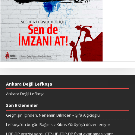
Ankara Değil Lefkoşa
Ankara Değil Lefkoşa
Son Eklenenler
Geçmişin İçinden, Nenemin Dilinden – Şifa Alçıcıoğlu
Lefkoşa’da bugün Bağımsız Kıbrıs Yürüyüşü düzenleniyor
UBP-DP araziyi verdi, CTP-HP-TDP-DP fiyat ayarlaması yaptı