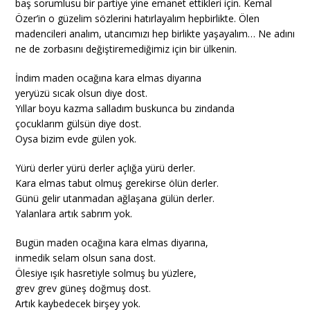
baş sorumlusu bir partiye yine emanet ettikleri için. Kemal
Özer’in o güzelim sözlerini hatırlayalım hepbirlikte. Ölen
madencileri analım, utancımızı hep birlikte yaşayalım… Ne adını
ne de zorbasını değiştiremediğimiz için bir ülkenin.
İndim maden ocağına kara elmas diyarına
yeryüzü sıcak olsun diye dost.
Yıllar boyu kazma salladım buskunca bu zindanda
çocuklarım gülsün diye dost.
Oysa bizim evde gülen yok.
Yürü derler yürü derler açlığa yürü derler.
Kara elmas tabut olmuş gerekirse ölün derler.
Günü gelir utanmadan ağlaşana gülün derler.
Yalanlara artık sabrım yok.
Bugün maden ocağına kara elmas diyarına,
inmedik selam olsun sana dost.
Ölesiye ışık hasretiyle solmuş bu yüzlere,
grev grev güneş doğmuş dost.
Artık kaybedecek birşey yok.