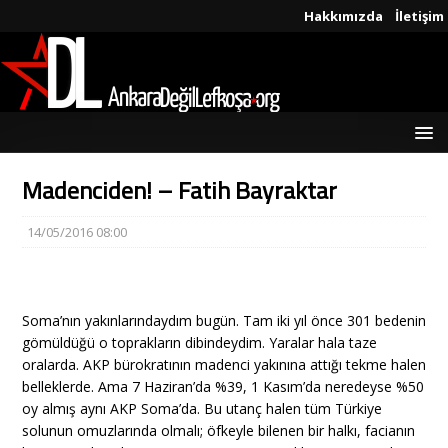
Hakkımızda
İletişim
Madenciden! – Fatih Bayraktar
14/05/2016 08:00
Soma’nın yakınlarındaydım bugün. Tam iki yıl önce 301 bedenin
gömüldüğü o toprakların dibindeydim. Yaralar hala taze
oralarda. AKP bürokratının madenci yakınına attığı tekme halen
belleklerde. Ama 7 Haziran’da %39, 1 Kasım’da neredeyse %50
oy almış aynı AKP Soma’da. Bu utanç halen tüm Türkiye
solunun omuzlarında olmalı; öfkeyle bilenen bir halkı, facianın