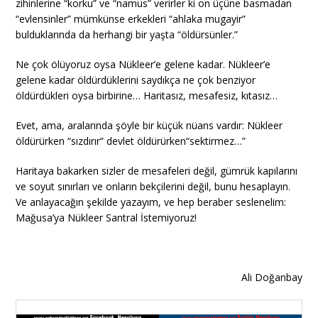
zihinlerine “korku” ve “namus” verirler ki on üçüne basmadan
“evlensinler” mümkünse erkekleri “ahlaka mugayir”
bulduklarında da herhangi bir yaşta “öldürsünler.”
Ne çok ölüyoruz oysa Nükleer’e gelene kadar. Nükleer’e
gelene kadar öldürdüklerini saydıkça ne çok benziyor
öldürdükleri oysa birbirine… Haritasız, mesafesiz, kıtasız…
Evet, ama, aralarında şöyle bir küçük nüans vardır: Nükleer
öldürürken “sızdırır” devlet öldürürken“sektirmez…”
Haritaya bakarken sizler de mesafeleri değil, gümrük kapılarını
ve soyut sınırları ve onların bekçilerini değil, bunu hesaplayın.
Ve anlayacağın şekilde yazayım, ve hep beraber seslenelim:
Mağusa’ya Nükleer Santral İstemiyoruz!
Ali Doğanbay