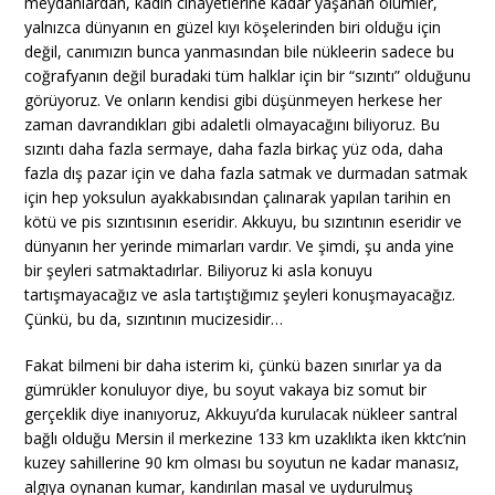
meydanlardan, kadın cinayetlerine kadar yaşanan ölümler,
yalnızca dünyanın en güzel kıyı köşelerinden biri olduğu için
değil, canımızın bunca yanmasından bile nükleerin sadece bu
coğrafyanın değil buradaki tüm halklar için bir “sızıntı” olduğunu
görüyoruz. Ve onların kendisi gibi düşünmeyen herkese her
zaman davrandıkları gibi adaletli olmayacağını biliyoruz. Bu
sızıntı daha fazla sermaye, daha fazla birkaç yüz oda, daha
fazla dış pazar için ve daha fazla satmak ve durmadan satmak
için hep yoksulun ayakkabısından çalınarak yapılan tarihin en
kötü ve pis sızıntısının eseridir. Akkuyu, bu sızıntının eseridir ve
dünyanın her yerinde mimarları vardır. Ve şimdi, şu anda yine
bir şeyleri satmaktadırlar. Biliyoruz ki asla konuyu
tartışmayacağız ve asla tartıştığımız şeyleri konuşmayacağız.
Çünkü, bu da, sızıntının mucizesidir…
Fakat bilmeni bir daha isterim ki, çünkü bazen sınırlar ya da
gümrükler konuluyor diye, bu soyut vakaya biz somut bir
gerçeklik diye inanıyoruz, Akkuyu’da kurulacak nükleer santral
bağlı olduğu Mersin il merkezine 133 km uzaklıkta iken kktc’nin
kuzey sahillerine 90 km olması bu soyutun ne kadar manasız,
algıya oynanan kumar, kandırılan masal ve uydurulmuş