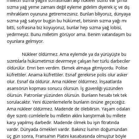
milletin sızma yağını sofrasından alıp nükleer sızıntı var şimdi
sızma yağ yeme zamanı değil eyleme gidelim diyerek iç ve dış
mihrakların oyununa getiremezsiniz. Bunları biliyoruz, dünyaya
sızma yağ satıyor bugün bu hükümet, birisinin sızma yağı mı
bitti, sofrasına biz koyuyoruz, bunlar hep sızma yağ lobisi,
yedirmeyiz. Bunu milletim görüyor ama. Benim vatandaşım bu
oyunlara gelmiyor.
Nükleer öldürmez. Ama eylemde ya da yürüyüşte bu
sızıntılarla hükümetimizi devirmeye çalışan her türlü darbeciler
öldürülür. Emri ben verdim. Ekmek almaya gitmiyordu. Polise
küfrettiler. Anama küfrettiler. Esnaf gerekirse polis olur asker
olur. Esnaf da öldürür. Ama nükleer öldürmez. İnşaatlarda
asansörün kopması sonucu ölürsün. İş güvenliği yüzünden
ölürsün. Patronlar yüzünden ölürsün. Bunların hesabı tek tek
sorulacaktır. Yeni düzenlemelerle bunların önüne geçeceğiz.
Ama nükleer öldürmez. Madende de ölebilirsin. Yaşam odaları
diye sızıntı cümlelerle bu milletin aklını karıştırmak bu millete
karşı yapılmış darbedir. Madende ölmek bu işin fıtratında
vardır. Dünyada örnekleri vardır. Bakınız İsa’nın doğumundan
üç gün sonra, Fransa’nın Platini kasabasında olmuştur böyle