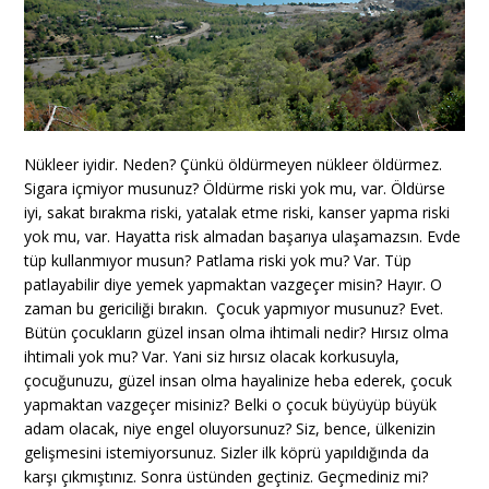
Nükleer iyidir. Neden? Çünkü öldürmeyen nükleer öldürmez.
Sigara içmiyor musunuz? Öldürme riski yok mu, var. Öldürse
iyi, sakat bırakma riski, yatalak etme riski, kanser yapma riski
yok mu, var. Hayatta risk almadan başarıya ulaşamazsın. Evde
tüp kullanmıyor musun? Patlama riski yok mu? Var. Tüp
patlayabilir diye yemek yapmaktan vazgeçer misin? Hayır. O
zaman bu gericiliği bırakın. Çocuk yapmıyor musunuz? Evet.
Bütün çocukların güzel insan olma ihtimali nedir? Hırsız olma
ihtimali yok mu? Var. Yani siz hırsız olacak korkusuyla,
çocuğunuzu, güzel insan olma hayalinize heba ederek, çocuk
yapmaktan vazgeçer misiniz? Belki o çocuk büyüyüp büyük
adam olacak, niye engel oluyorsunuz? Siz, bence, ülkenizin
gelişmesini istemiyorsunuz. Sizler ilk köprü yapıldığında da
karşı çıkmıştınız. Sonra üstünden geçtiniz. Geçmediniz mi?