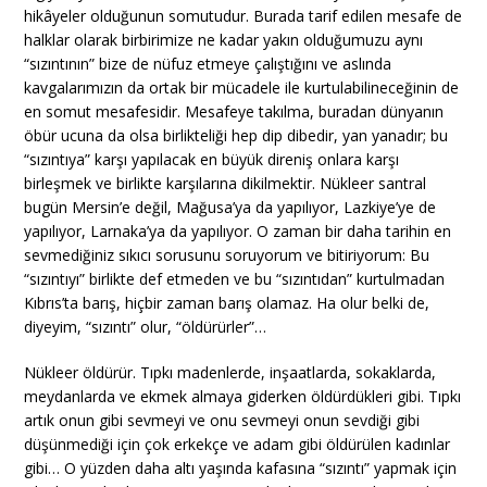
hikâyeler olduğunun somutudur. Burada tarif edilen mesafe de
halklar olarak birbirimize ne kadar yakın olduğumuzu aynı
“sızıntının” bize de nüfuz etmeye çalıştığını ve aslında
kavgalarımızın da ortak bir mücadele ile kurtulabilineceğinin de
en somut mesafesidir. Mesafeye takılma, buradan dünyanın
öbür ucuna da olsa birlikteliği hep dip dibedir, yan yanadır; bu
“sızıntıya” karşı yapılacak en büyük direniş onlara karşı
birleşmek ve birlikte karşılarına dikilmektir. Nükleer santral
bugün Mersin’e değil, Mağusa’ya da yapılıyor, Lazkiye’ye de
yapılıyor, Larnaka’ya da yapılıyor. O zaman bir daha tarihin en
sevmediğiniz sıkıcı sorusunu soruyorum ve bitiriyorum: Bu
“sızıntıyı” birlikte def etmeden ve bu “sızıntıdan” kurtulmadan
Kıbrıs’ta barış, hiçbir zaman barış olamaz. Ha olur belki de,
diyeyim, “sızıntı” olur, “öldürürler”…
Nükleer öldürür. Tıpkı madenlerde, inşaatlarda, sokaklarda,
meydanlarda ve ekmek almaya giderken öldürdükleri gibi. Tıpkı
artık onun gibi sevmeyi ve onu sevmeyi onun sevdiği gibi
düşünmediği için çok erkekçe ve adam gibi öldürülen kadınlar
gibi… O yüzden daha altı yaşında kafasına “sızıntı” yapmak için