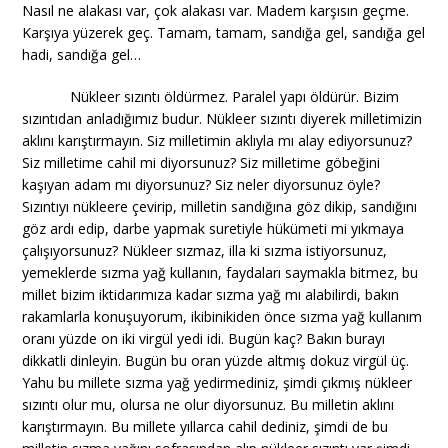
Nasıl ne alakası var, çok alakası var. Madem karşısın geçme.
Karşıya yüzerek geç. Tamam, tamam, sandığa gel, sandığa gel
hadi, sandığa gel…
Nükleer sızıntı öldürmez. Paralel yapı öldürür. Bizim
sızıntıdan anladığımız budur. Nükleer sızıntı diyerek milletimizin
aklını karıştırmayın. Siz milletimin aklıyla mı alay ediyorsunuz?
Siz milletime cahil mi diyorsunuz? Siz milletime göbeğini
kaşıyan adam mı diyorsunuz? Siz neler diyorsunuz öyle?
Sızıntıyı nükleere çevirip, milletin sandığına göz dikip, sandığını
göz ardı edip, darbe yapmak suretiyle hükümeti mi yıkmaya
çalışıyorsunuz? Nükleer sızmaz, illa ki sızma istiyorsunuz,
yemeklerde sızma yağ kullanın, faydaları saymakla bitmez, bu
millet bizim iktidarımıza kadar sızma yağ mı alabilirdi, bakın
rakamlarla konuşuyorum, ikibinikiden önce sızma yağ kullanım
oranı yüzde on iki virgül yedi idi. Bugün kaç? Bakın burayı
dikkatli dinleyin. Bugün bu oran yüzde altmış dokuz virgül üç.
Yahu bu millete sızma yağ yedirmediniz, şimdi çıkmış nükleer
sızıntı olur mu, olursa ne olur diyorsunuz. Bu milletin aklını
karıştırmayın. Bu millete yıllarca cahil dediniz, şimdi de bu