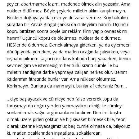
şeyler, abartmamak lazım, madende ölmek alın yazısıdır. Ama
nükleer öldürmez. Böyle şeylerle milletin aklını karıştırmayın.
Nükleer doğaya ya da çevreye de zarar vermez. Koy bakalım
şuradan bir Yavuz Bingöl şarkısı da dinleyelim hanım. Üçüncü
köprü bittikten sonra böyle bir reklâm filmi yapıp oynasak mı
hanım? Üçüncü köprü de öldürmez, nükleer de öldürmez,
HES’ler de öldürmez. Ekmek almaya giderken, ya da eylemden
dönüp yolda yürürken, ya da maden ocağında çalışırken, veya
inşaatın bilmem kaçıncı rezidans katında harç yaparken, benim
sevmediğim ve istemediğim her türlü sızıntı cümle ile bu
milletin sandığına darbe yapmaya çalışan herkes ölür. Benim
iktidarımın fıtratında bunlar var. Ama nükleer öldürmez.
Korkmayın. Bunlara da inanmayın, bunlar af edersiniz Rum…
…diye başlayacak ve cümleye hep falso vererek topu da
tartışmayı da doğru yerden yapmayalım tekniği ile cümleyi
sonlandırmak sağın argümanlarındandır ve Demirel başta
olmak üzere pirleri çoktur. Ve hiç siyaset bilmesek bile, teori
olarak üzerine koyacağımız üç beş cümle olmasa da, biliyoruz
ki, maden ocaklarından inşaatlara, sokaklardan,