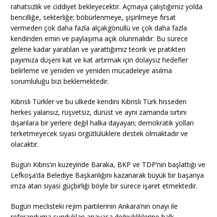
rahatsızlık ve ciddiyet bekleyecektir. Açmaya çalıştığımız yolda
bencilliğe, sekterliğe; böbürlenmeye, şişirilmeye fırsat
vermeden çok daha fazla alçakgönüllü ve çok daha fazla
kendinden emin ve paylaşıma açık olunmalıdır. Bu sürece
gelene kadar yaratılan ve yarattığımız teorik ve pratikten
payımıza düşeni kat ve kat artırmak için dolaysız hedefler
belirleme ve yeniden ve yeniden mücadeleye asılma
sorumluluğu bizi beklemektedir.
Kıbrıslı Türkler ve bu ülkede kendini Kıbrıslı Türk hisseden
herkes yalansız, rüşvetsiz, dürüst ve ayni zamanda sırtını
dışarılara bir yerlere değil halka dayayan; demokratik yolları
terketmeyecek siyasi örgütlülüklere destek olmaktadır ve
olacaktır.
Bugün Kıbrıs’ın kuzeyinde Baraka, BKP ve TDP’nin başlattığı ve
Lefkoşa’da Belediye Başkanlığını kazanarak büyük bir başarıya
imza atan siyasi güçbirliği böyle bir sürece işaret etmektedir.
Bugün meclisteki rejim partilerinin Ankara’nın onayı ile
referanduma sundukları anayasa değişikliklerine halk