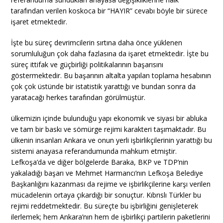
tarafından verilen koskoca bir “HAYIR” cevabı böyle bir sürece
işaret etmektedir.
İşte bu süreç devrimcilerin sırtına daha önce yüklenen
sorumluluğun çok daha fazlasına da işaret etmektedir. İşte bu
süreç ittifak ve güçbirliği politikalarının başarısını
göstermektedir. Bu başarının altalta yapılan toplama hesabının
çok çok üstünde bir istatistik yarattığı ve bundan sonra da
yaratacağı herkes tarafından görülmüştür.
ülkemizin içinde bulunduğu yapı ekonomik ve siyasi bir abluka
ve tam bir baskı ve sömürge rejimi karakteri taşımaktadır. Bu
ülkenin insanları Ankara ve onun yerli işbirlikçilerinin yarattığı bu
sistemi anayasa referandumunda mahkum etmiştir.
Lefkoşa’da ve diğer bölgelerde Baraka, BKP ve TDP’nin
yakaladığı başarı ve Mehmet Harmancı’nın Lefkoşa Belediye
Başkanlığını kazanması da rejime ve işbirlikçilerine karşı verilen
mücadelenin ortaya çıkardığı bir sonuçtur. Kıbrıslı Türkler bu
rejimi reddetmektedir. Bu süreçte bu işbirliğini genişleterek
ilerlemek; hem Ankara’nın hem de işbirlikçi partilerin paketlerini