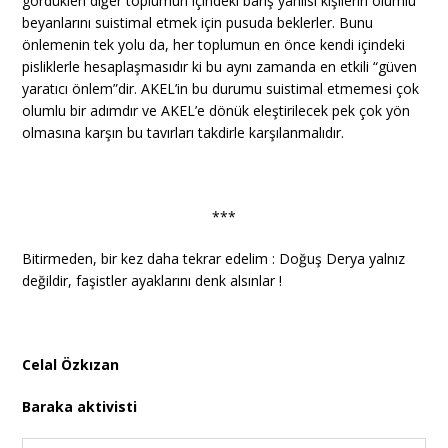
gördükleri diğer toplumun içindeki barış yanlısı kişilerin olumlu
beyanlarını suistimal etmek için pusuda beklerler. Bunu
önlemenin tek yolu da, her toplumun en önce kendi içindeki
pisliklerle hesaplaşmasıdır ki bu aynı zamanda en etkili “güven
yaratıcı önlem”dir. AKEL’in bu durumu suistimal etmemesi çok
olumlu bir adımdır ve AKEL’e dönük eleştirilecek pek çok yön
olmasına karşın bu tavırları takdirle karşılanmalıdır.
***
Bitirmeden, bir kez daha tekrar edelim : Doğuş Derya yalnız
değildir, faşistler ayaklarını denk alsınlar !
Celal Özkızan
Baraka aktivisti