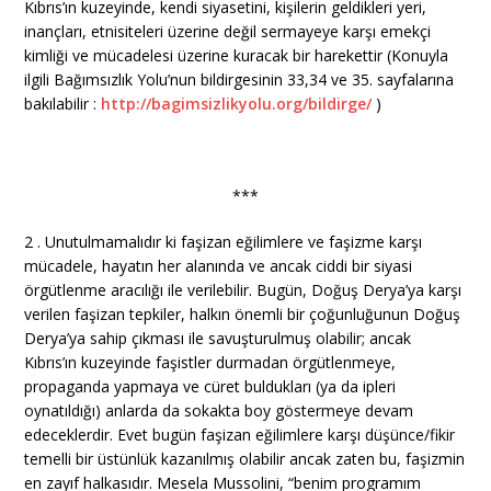
Kıbrıs’ın kuzeyinde, kendi siyasetini, kişilerin geldikleri yeri,
inançları, etnisiteleri üzerine değil sermayeye karşı emekçi
kimliği ve mücadelesi üzerine kuracak bir harekettir (Konuyla
ilgili Bağımsızlık Yolu’nun bildirgesinin 33,34 ve 35. sayfalarına
bakılabilir :
http://bagimsizlikyolu.org/bildirge/
)
***
2 . Unutulmamalıdır ki faşizan eğilimlere ve faşizme karşı
mücadele, hayatın her alanında ve ancak ciddi bir siyasi
örgütlenme aracılığı ile verilebilir. Bugün, Doğuş Derya’ya karşı
verilen faşizan tepkiler, halkın önemli bir çoğunluğunun Doğuş
Derya’ya sahip çıkması ile savuşturulmuş olabilir; ancak
Kıbrıs’ın kuzeyinde faşistler durmadan örgütlenmeye,
propaganda yapmaya ve cüret buldukları (ya da ipleri
oynatıldığı) anlarda da sokakta boy göstermeye devam
edeceklerdir. Evet bugün faşizan eğilimlere karşı düşünce/fikir
temelli bir üstünlük kazanılmış olabilir ancak zaten bu, faşizmin
en zayıf halkasıdır. Mesela Mussolini, “benim programım