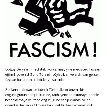
Doğuş Derya’nın meclisteki konuşması, yine meclisteki faşizan
eğilimli şovenist Zorlu Töre’nin söyledikleri ve ardından gelişen
faşizan hakaretler, tehditler ve saldırılar…
Bunların ardından ise Kıbrıslı Türk halkının önemli bir
çoğunluğunun barış kültürüne, tarihi yeniden okumaya, tarihle
hesaplaşmaya ve ifade özgürlüğüne sahip çıkması ve en
önemlisi, faşizan eğilimlere karşı net bir tavır koyması çok