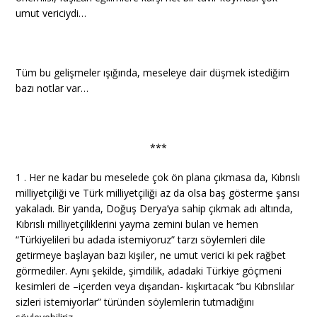
umut vericiydi…
Tüm bu gelişmeler ışığında, meseleye dair düşmek istediğim
bazı notlar var…
***
1 . Her ne kadar bu meselede çok ön plana çıkmasa da, Kıbrıslı
milliyetçiliği ve Türk milliyetçiliği az da olsa baş gösterme şansı
yakaladı. Bir yanda, Doğuş Derya’ya sahip çıkmak adı altında,
Kıbrıslı milliyetçiliklerini yayma zemini bulan ve hemen
“Türkiyelileri bu adada istemiyoruz” tarzı söylemleri dile
getirmeye başlayan bazı kişiler, ne umut verici ki pek rağbet
görmediler. Aynı şekilde, şimdilik, adadaki Türkiye göçmeni
kesimleri de –içerden veya dışarıdan- kışkırtacak “bu Kıbrıslılar
sizleri istemiyorlar” türünden söylemlerin tutmadığını