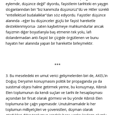
eylemdir, düşünce değil” diyordu, faşistlerin tarihteki en yaygın
sloganlarından biri “biz kanımızla düşünürüz”dü ve Hitler sürekli
“entellektüel budalalıklar”dan söz ediyordu. Faşistler düşünce
alanında –eğer bu düşünceler güçlü bir faşist hareketle
desteklenmiyorsa- zaten kaybetmeye mahkumdurlar ancak
faşizmin diğer boyutlarıyla baş etmenin tek yolu, lafı
dolandırmadan anti-faşist bir çizgide örgütlenen ve bunu
hayatın her alanında yapan bir harekette birleşmektir.
***
3. Bu meseledeki en umut verici gelişmelerden biri de, AKEL’in
Doğuş Derya’nın konuşmasını politik bir propaganda ya da
suistimal objesi haline getirmek yerine, bu konuşmayı, Kıbrıslı
Elen toplumunun da kendi suçları ve tarihi ile hesaplaşması
açısından bir fırsat olarak görmesi ve bu yönde Kıbrıslı Elen
toplumuna bir çağrı yapmasıdır. Unutulmamalıdır ki her
toplumun milliyetçileri ve şovenistleri, düşman olarak