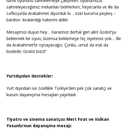
isimli oyununu sahnelemeye çalışırken; oyunumuzu
sahneleyeceğimiz mekanları belirlerken, heyecanla ve ille da
Lefkoşa’da Arabahmet diyorduk ki… özel kuruma peşkeş –
bardon- kiralandığı haberini aldık!
Mesajımızı duyun hey… Kararınızı derhal geri alın! Godot’yu
beklemek bir oyun, bizimsa beklemeye hiç niyetimiz yok… İlle
da Arabahmet’te oynayacağız. Çünkü, umut da inat da
bizdedir; Godot biziz!”
Yurtdışıdan destekler:
Yurt dışından ise özellikle Türkiye’den pek çok sanatçı ve
kurum dayanışma mesajları yayınladı.
Tiyatro ve sinema sanatçısı Mert Fırat ve Volkan
Yosunlu’nun dayanışma mesajı: