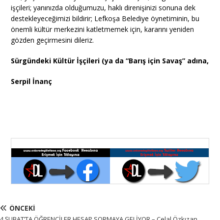
işçileri; yanınızda olduğumuzu, haklı direnişinizi sonuna dek
destekleyeceğimizi bildirir; Lefkoşa Belediye öynetiminin, bu
önemli kültür merkezini katletmemek için, kararını yeniden
gözden geçirmesini dileriz.
Sürgündeki Kültür İşçileri (ya da “Barış için Savaş” adına,
Serpil İnanç
ÖNCEKI
4 ŞUBAT’TA ÖĞRENCİLER HESAP SORMAYA GELİYOR – Celal Özkızan