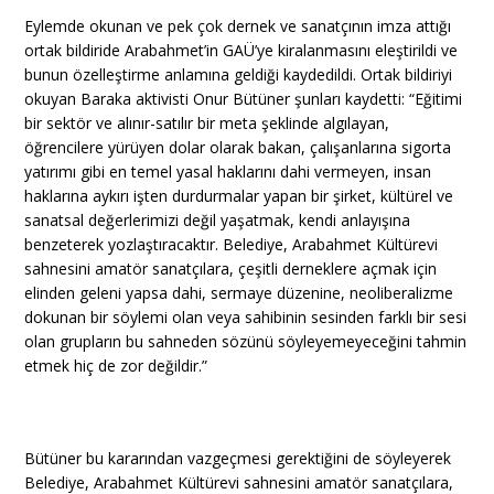
Eylemde okunan ve pek çok dernek ve sanatçının imza attığı
ortak bildiride Arabahmet’in GAÜ’ye kiralanmasını eleştirildi ve
bunun özelleştirme anlamına geldiği kaydedildi. Ortak bildiriyi
okuyan Baraka aktivisti Onur Bütüner şunları kaydetti: “Eğitimi
bir sektör ve alınır-satılır bir meta şeklinde algılayan,
öğrencilere yürüyen dolar olarak bakan, çalışanlarına sigorta
yatırımı gibi en temel yasal haklarını dahi vermeyen, insan
haklarına aykırı işten durdurmalar yapan bir şirket, kültürel ve
sanatsal değerlerimizi değil yaşatmak, kendi anlayışına
benzeterek yozlaştıracaktır. Belediye, Arabahmet Kültürevi
sahnesini amatör sanatçılara, çeşitli derneklere açmak için
elinden geleni yapsa dahi, sermaye düzenine, neoliberalizme
dokunan bir söylemi olan veya sahibinin sesinden farklı bir sesi
olan grupların bu sahneden sözünü söyleyemeyeceğini tahmin
etmek hiç de zor değildir.”
Bütüner bu kararından vazgeçmesi gerektiğini de söyleyerek
Belediye, Arabahmet Kültürevi sahnesini amatör sanatçılara,