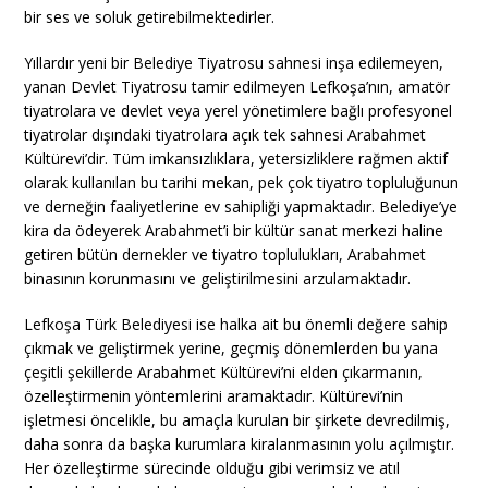
bir ses ve soluk getirebilmektedirler.
Yıllardır yeni bir Belediye Tiyatrosu sahnesi inşa edilemeyen,
yanan Devlet Tiyatrosu tamir edilmeyen Lefkoşa’nın, amatör
tiyatrolara ve devlet veya yerel yönetimlere bağlı profesyonel
tiyatrolar dışındaki tiyatrolara açık tek sahnesi Arabahmet
Kültürevi’dir. Tüm imkansızlıklara, yetersizliklere rağmen aktif
olarak kullanılan bu tarihi mekan, pek çok tiyatro topluluğunun
ve derneğin faaliyetlerine ev sahipliği yapmaktadır. Belediye’ye
kira da ödeyerek Arabahmet’i bir kültür sanat merkezi haline
getiren bütün dernekler ve tiyatro toplulukları, Arabahmet
binasının korunmasını ve geliştirilmesini arzulamaktadır.
Lefkoşa Türk Belediyesi ise halka ait bu önemli değere sahip
çıkmak ve geliştirmek yerine, geçmiş dönemlerden bu yana
çeşitli şekillerde Arabahmet Kültürevi’ni elden çıkarmanın,
özelleştirmenin yöntemlerini aramaktadır. Kültürevi’nin
işletmesi öncelikle, bu amaçla kurulan bir şirkete devredilmiş,
daha sonra da başka kurumlara kiralanmasının yolu açılmıştır.
Her özelleştirme sürecinde olduğu gibi verimsiz ve atıl