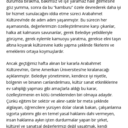
durumda bırakma, bakımsız ve işe yaramaz hale gelmesine
göz yumma, sonra da bu “kamburu” özele devrederek daha iyi
bir hizmet sunulacağını iddia etme süreci Arabahmet
Kültürevi’nde de adım adım yaşanmıştır. Bu sürecin her
aşamasında, değerlerimizin özelleştirilmesine karşı çıkanlar,
halka ait kalmasını savunanlar, gerek Belediye yetkilileriyle
görüşme, gerek eylemle kamuoyu yaratma, gerekse elini taşın
altına koyarak kültürevine katkı yapma şeklinde fikirlerini ve
emeklerini ortaya koymuşlardır.
Ancak geçtiğimiz hafta alınan bir kararla Arabahmet
Kültürevi’nin, Girne Amerikan Üniversitesi’ne kiralanacağı
açıklanmıştır. Belediye yönetiminin, kendince iyi niyetle,
bölgenin ve binanın canlandırılması, kültür sanat etkinliklerine
ev sahipliği yapması gibi amaçlarla aldığı bu karar,
özelleştirmenin en kötü örneklerinden biri olmaya adaydır.
Çünkü eğitimi bir sektör ve alınır-satılır bir meta şeklinde
algılayan, öğrencilere yürüyen dolar olarak bakan, çalışanlarına
sigorta yatırımı gibi en temel yasal haklarını dahi vermeyen,
insan haklarına aykırı işten durdurmalar yapan bir şirket,
kültürel ve sanatsal değerlerimizi değil yaşatmak, kendi