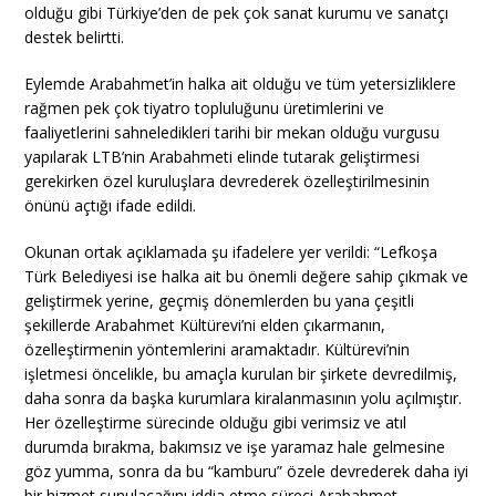
olduğu gibi Türkiye’den de pek çok sanat kurumu ve sanatçı
destek belirtti.
Eylemde Arabahmet’in halka ait olduğu ve tüm yetersizliklere
rağmen pek çok tiyatro topluluğunu üretimlerini ve
faaliyetlerini sahneledikleri tarihi bir mekan olduğu vurgusu
yapılarak LTB’nin Arabahmeti elinde tutarak geliştirmesi
gerekirken özel kuruluşlara devrederek özelleştirilmesinin
önünü açtığı ifade edildi.
Okunan ortak açıklamada şu ifadelere yer verildi: “Lefkoşa
Türk Belediyesi ise halka ait bu önemli değere sahip çıkmak ve
geliştirmek yerine, geçmiş dönemlerden bu yana çeşitli
şekillerde Arabahmet Kültürevi’ni elden çıkarmanın,
özelleştirmenin yöntemlerini aramaktadır. Kültürevi’nin
işletmesi öncelikle, bu amaçla kurulan bir şirkete devredilmiş,
daha sonra da başka kurumlara kiralanmasının yolu açılmıştır.
Her özelleştirme sürecinde olduğu gibi verimsiz ve atıl
durumda bırakma, bakımsız ve işe yaramaz hale gelmesine
göz yumma, sonra da bu “kamburu” özele devrederek daha iyi
bir hizmet sunulacağını iddia etme süreci Arabahmet