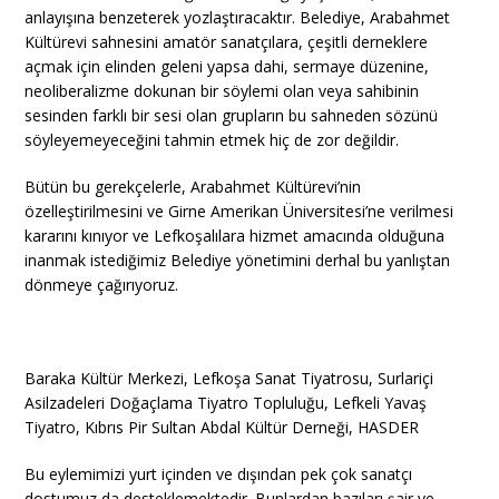
anlayışına benzeterek yozlaştıracaktır. Belediye, Arabahmet
Kültürevi sahnesini amatör sanatçılara, çeşitli derneklere
açmak için elinden geleni yapsa dahi, sermaye düzenine,
neoliberalizme dokunan bir söylemi olan veya sahibinin
sesinden farklı bir sesi olan grupların bu sahneden sözünü
söyleyemeyeceğini tahmin etmek hiç de zor değildir.
Bütün bu gerekçelerle, Arabahmet Kültürevi’nin
özelleştirilmesini ve Girne Amerikan Üniversitesi’ne verilmesi
kararını kınıyor ve Lefkoşalılara hizmet amacında olduğuna
inanmak istediğimiz Belediye yönetimini derhal bu yanlıştan
dönmeye çağırıyoruz.
Baraka Kültür Merkezi, Lefkoşa Sanat Tiyatrosu, Surlariçi
Asilzadeleri Doğaçlama Tiyatro Topluluğu, Lefkeli Yavaş
Tiyatro, Kıbrıs Pir Sultan Abdal Kültür Derneği, HASDER
Bu eylemimizi yurt içinden ve dışından pek çok sanatçı
dostumuz da desteklemektedir. Bunlardan bazıları şair ve