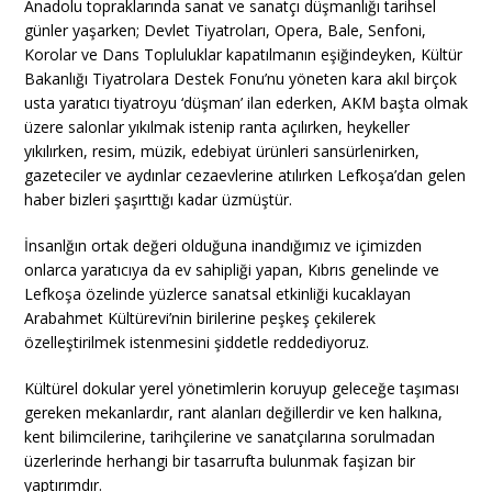
Anadolu topraklarında sanat ve sanatçı düşmanlığı tarihsel
günler yaşarken; Devlet Tiyatroları, Opera, Bale, Senfoni,
Korolar ve Dans Topluluklar kapatılmanın eşiğindeyken, Kültür
Bakanlığı Tiyatrolara Destek Fonu’nu yöneten kara akıl birçok
usta yaratıcı tiyatroyu ‘düşman’ ilan ederken, AKM başta olmak
üzere salonlar yıkılmak istenip ranta açılırken, heykeller
yıkılırken, resim, müzik, edebiyat ürünleri sansürlenirken,
gazeteciler ve aydınlar cezaevlerine atılırken Lefkoşa’dan gelen
haber bizleri şaşırttığı kadar üzmüştür.
İnsanlğın ortak değeri olduğuna inandığımız ve içimizden
onlarca yaratıcıya da ev sahipliği yapan, Kıbrıs genelinde ve
Lefkoşa özelinde yüzlerce sanatsal etkinliği kucaklayan
Arabahmet Kültürevi’nin birilerine peşkeş çekilerek
özelleştirilmek istenmesini şiddetle reddediyoruz.
Kültürel dokular yerel yönetimlerin koruyup geleceğe taşıması
gereken mekanlardır, rant alanları değillerdir ve ken halkına,
kent bilimcilerine, tarihçilerine ve sanatçılarına sorulmadan
üzerlerinde herhangi bir tasarrufta bulunmak faşizan bir
yaptırımdır.