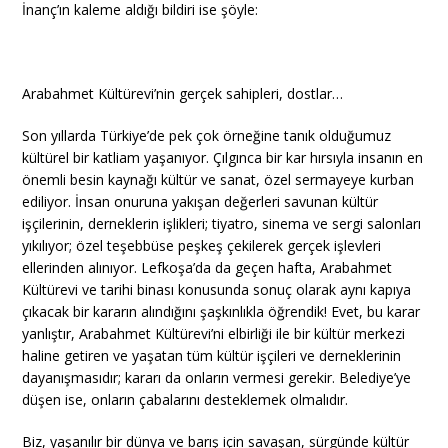
İnanç’ın kaleme aldığı bildiri ise şöyle:
Arabahmet Kültürevi’nin gerçek sahipleri, dostlar…
Son yıllarda Türkiye’de pek çok örneğine tanık olduğumuz
kültürel bir katliam yaşanıyor. Çılgınca bir kar hırsıyla insanın en
önemli besin kaynağı kültür ve sanat, özel sermayeye kurban
ediliyor. İnsan onuruna yakışan değerleri savunan kültür
işçilerinin, derneklerin işlikleri; tiyatro, sinema ve sergi salonları
yıkılıyor; özel teşebbüse peşkeş çekilerek gerçek işlevleri
ellerinden alınıyor. Lefkoşa’da da geçen hafta, Arabahmet
Kültürevi ve tarihi binası konusunda sonuç olarak aynı kapıya
çıkacak bir kararın alındığını şaşkınlıkla öğrendik! Evet, bu karar
yanlıştır, Arabahmet Kültürevi’ni elbirliği ile bir kültür merkezi
haline getiren ve yaşatan tüm kültür işçileri ve derneklerinin
dayanışmasıdır; kararı da onların vermesi gerekir. Belediye’ye
düşen ise, onların çabalarını desteklemek olmalıdır.
Biz, yaşanılır bir dünya ve barış için savaşan, sürgünde kültür