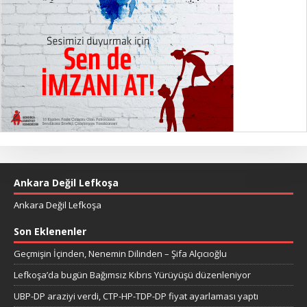
Ankara Değil Lefkoşa
Ankara Değil Lefkoşa
Son Eklenenler
Geçmişin İçinden, Nenemin Dilinden – Şifa Alçıcıoğlu
Lefkoşa’da bugün Bağımsız Kıbrıs Yürüyüşü düzenleniyor
UBP-DP araziyi verdi, CTP-HP-TDP-DP fiyat ayarlaması yaptı