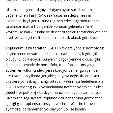
Ülkemizde eşcinsel ilişkiyi “doğaya aykırı suç” kapsamında
değerlendiren Fasıl 154 Ceza Yasası’nın değişmesinin
üzerinden iki yıl geçti. Buna rağmen erkek egemen toplum
tarafından istikrarlı bir şekilde korunan geleneksel ‘aile’
kavramı,sosyal kurumlar ve devlet organları tarafından yeniden
üretiliyor ve eşcinsellik halen bir hastalık olarak görülüyor.
Toplumumuz bir taraftan LGBTİ bireylere yönelik homofobik
söylemlerine devam ederken bir taraftan da açık görüşlü
olduğunu iddia ediyor. Dünyanın birçok yerinde olduğu gibi,
Kıbrıs’ın kuzeyinde de homofobi, transfobi ve cinsiyetçi
söylemler kültür içindeki yerini koruyor ve her gün yeniden
üretiliyor. Son yıllarda gerçekleşen yasa değişiklikleri LGBTİ
bireylere yönelik ayrımcılığı ortadan kaldırmayı hedeflese bile,
LGBTİ bireyler günlük yaşamlarında nefret söylemine, fiziksel
şiddete ve psikolojik baskıya maruz kalmaya devam ediyor.
Ülkemizde sağ siyaset, topluma dair her sorunu görmezden
geldiği gibi, toplumsal cinsiyeti ve cinsel yönelim temelli
ayrımcılığı da tamamen yoksayıyor. Sol ise kendini