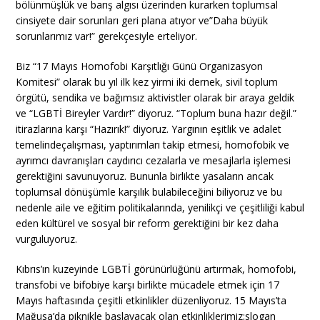
bölünmüşlük ve barış algısı üzerinden kurarken toplumsal
cinsiyete dair sorunları geri plana atıyor ve”Daha büyük
sorunlarımız var!” gerekçesiyle erteliyor.
Biz “17 Mayıs Homofobi Karşıtlığı Günü Organizasyon
Komitesi” olarak bu yıl ilk kez yirmi iki dernek, sivil toplum
örgütü, sendika ve bağımsız aktivistler olarak bir araya geldik
ve “LGBTİ Bireyler Vardır!” diyoruz. “Toplum buna hazır değil.”
itirazlarına karşı “Hazırık!” diyoruz. Yargının eşitlik ve adalet
temelindeçalışması, yaptırımları takip etmesi, homofobik ve
ayrımcı davranışları caydırıcı cezalarla ve mesajlarla işlemesi
gerektiğini savunuyoruz. Bununla birlikte yasaların ancak
toplumsal dönüşümle karşılık bulabileceğini biliyoruz ve bu
nedenle aile ve eğitim politikalarında, yenilikçi ve çeşitliliği kabul
eden kültürel ve sosyal bir reform gerektiğini bir kez daha
vurguluyoruz.
Kıbrıs’ın kuzeyinde LGBTİ görünürlüğünü artırmak, homofobi,
transfobi ve bifobiye karşı birlikte mücadele etmek için 17
Mayıs haftasında çeşitli etkinlikler düzenliyoruz. 15 Mayıs’ta
Mağusa’da piknikle başlayacak olan etkinliklerimiz;slogan