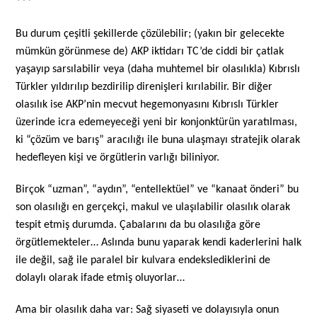
***
Bu durum çeşitli şekillerde çözülebilir; (yakın bir gelecekte
mümkün görünmese de) AKP iktidarı TC’de ciddi bir çatlak
yaşayıp sarsılabilir veya (daha muhtemel bir olasılıkla) Kıbrıslı
Türkler yıldırılıp bezdirilip direnişleri kırılabilir. Bir diğer
olasılık ise AKP’nin mecvut hegemonyasını Kıbrıslı Türkler
üzerinde icra edemeyeceği yeni bir konjonktürün yaratılması,
ki “çözüm ve barış” aracılığı ile buna ulaşmayı stratejik olarak
hedefleyen kişi ve örgütlerin varlığı biliniyor.
Birçok “uzman”, “aydın”, “entellektüel” ve “kanaat önderi” bu
son olasılığı en gerçekçi, makul ve ulaşılabilir olasılık olarak
tespit etmiş durumda. Çabalarını da bu olasılığa göre
örgütlemekteler… Aslında bunu yaparak kendi kaderlerini halk
ile değil, sağ ile paralel bir kulvara endekslediklerini de
dolaylı olarak ifade etmiş oluyorlar…
Ama bir olasılık daha var: Sağ siyaseti ve dolayısıyla onun