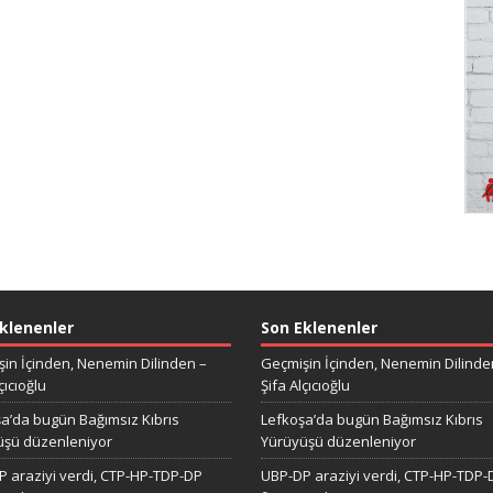
klenenler
Son Eklenenler
in İçinden, Nenemin Dilinden –
Geçmişin İçinden, Nenemin Dilinde
çıcıoğlu
Şifa Alçıcıoğlu
a’da bugün Bağımsız Kıbrıs
Lefkoşa’da bugün Bağımsız Kıbrıs
üşü düzenleniyor
Yürüyüşü düzenleniyor
 araziyi verdi, CTP-HP-TDP-DP
UBP-DP araziyi verdi, CTP-HP-TDP-