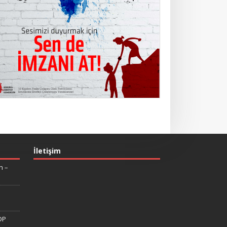
İletişim
n –
DP