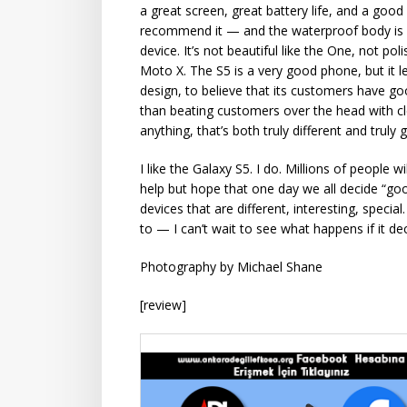
a great screen, great battery life, and a go
recommend it — and the waterproof body is a 
device. It’s not beautiful like the One, not pol
Moto X. The S5 is a very good phone, but it
design, to believe that its customers have go
than beating customers over the head with cl
anything, that’s both truly different and trul
I like the Galaxy S5. I do. Millions of people wi
help but hope that one day we all decide “
devices that are different, interesting, specia
to — I can’t wait to see what happens if it deci
Photography by Michael Shane
[review]