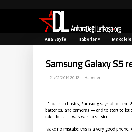
Ana Sayfa
Haberler
▾
Makalele
Samsung Galaxy S5 r
21/05/2014 20:12
Haberler
It’s back to basics, Samsung says about the 
batteries, and cameras — and to start to let
take, but all it was was lip service.
Make no mistake: this is a very good phone. A