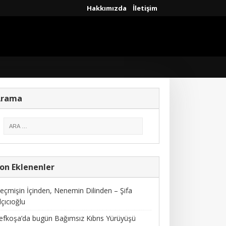
Hakkımızda
İletişim
Arama
on Eklenenler
eçmişin İçinden, Nenemin Dilinden – Şifa
lçıcıoğlu
efkoşa’da bugün Bağımsız Kıbrıs Yürüyüşü