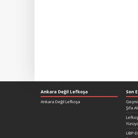
Ankara Değil Lefkoşa
Son E
Ankara Değil Lefkoşa
Geçmiş
Şifa Al
Lefkoş
Yürüy
UBP-DP