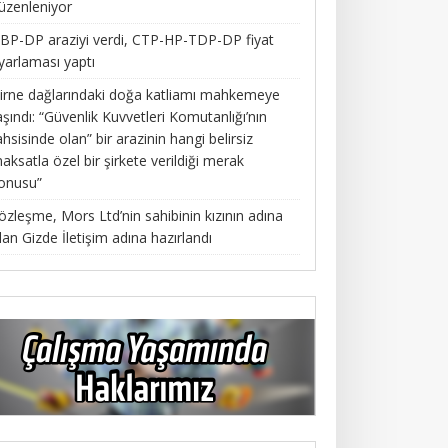
üzenleniyor
BP-DP araziyi verdi, CTP-HP-TDP-DP fiyat
yarlaması yaptı
irne dağlarındaki doğa katliamı mahkemeye
aşındı: “Güvenlik Kuvvetleri Komutanlığı’nın
ahsisinde olan” bir arazinin hangi belirsiz
aksatla özel bir şirkete verildiği merak
onusu”
özleşme, Mors Ltd’nin sahibinin kızının adına
lan Gizde İletişim adına hazırlandı