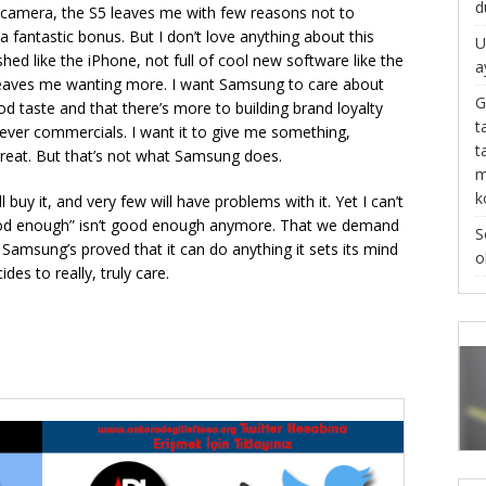
d
od camera, the S5 leaves me with few reasons not to
fantastic bonus. But I don’t love anything about this
U
ished like the iPhone, not full of cool new software like the
a
 leaves me wanting more. I want Samsung to care about
G
od taste and that there’s more to building brand loyalty
t
ever commercials. I want it to give me something,
t
y great. But that’s not what Samsung does.
m
k
ll buy it, and very few will have problems with it. Yet I can’t
good enough” isn’t good enough anymore. That we demand
S
l. Samsung’s proved that it can do anything it sets its mind
o
des to really, truly care.