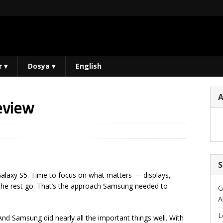
r
▾
Dosya
▾
English
eview
S
Galaxy S5. Time to focus on what matters — displays,
 the rest go. That’s the approach Samsung needed to
G
A
L
nd Samsung did nearly all the important things well. With